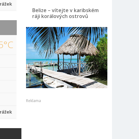
rážek
Belize – vítejte v karibském
ráji korálových ostrovů
5°C
Reklama
rážek