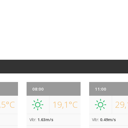
08:00
11:00
,5°C
19,1°C
29,
Vítr:
1.63m/s
Vítr:
0.49m/s