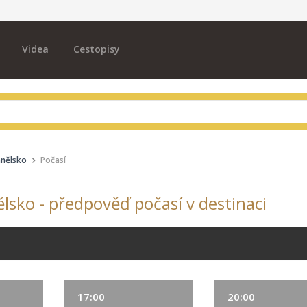
Videa
Cestopisy
anělsko
Počasí
ělsko - předpověď počasí v destinaci
17:00
20:00