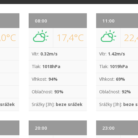
08:00
11:00
,0°C
17,4°C
22,
Vítr:
0.32m/s
Vítr:
1.42m/s
Tlak:
1018hPa
Tlak:
1019hPa
Vlhkost:
94%
Vlhkost:
69%
Oblačnost:
93%
Oblačnost:
92%
 srážek
Srážky [3h]:
beze srážek
Srážky [3h]:
beze s
20:00
23:00