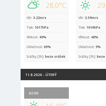
28,0°C
29
Vítr:
3.22m/s
Vítr:
3.59m/s
Tlak:
1017hPa
Tlak:
1016hPa
Vlhkost:
49%
Vlhkost:
48%
Oblačnost:
69%
Oblačnost:
9%
Srážky [3h]:
beze srážek
Srážky [3h]:
beze
11.8.2026 - ÚTERÝ
02:00
16,4°C