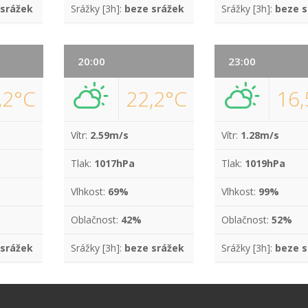
 srážek
Srážky [3h]:
beze srážek
Srážky [3h]:
beze s
20:00
23:00
,2°C
22,2°C
16,
Vítr:
2.59m/s
Vítr:
1.28m/s
Tlak:
1017hPa
Tlak:
1019hPa
Vlhkost:
69%
Vlhkost:
99%
Oblačnost:
42%
Oblačnost:
52%
 srážek
Srážky [3h]:
beze srážek
Srážky [3h]:
beze s