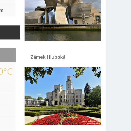
mm
Zámek Hluboká
0°C