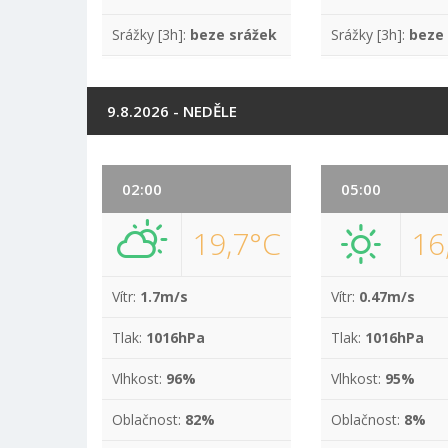
Srážky [3h]:
beze srážek
Srážky [3h]:
beze
9.8.2026 - NEDĚLE
02:00
05:00
19,7°C
16
Vítr:
1.7m/s
Vítr:
0.47m/s
Tlak:
1016hPa
Tlak:
1016hPa
Vlhkost:
96%
Vlhkost:
95%
Oblačnost:
82%
Oblačnost:
8%