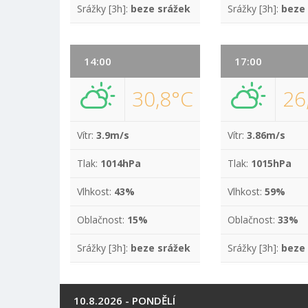
Srážky [3h]:
beze srážek
Srážky [3h]:
beze
14:00
17:00
30,8°C
26
Vítr:
3.9m/s
Vítr:
3.86m/s
Tlak:
1014hPa
Tlak:
1015hPa
Vlhkost:
43%
Vlhkost:
59%
Oblačnost:
15%
Oblačnost:
33%
Srážky [3h]:
beze srážek
Srážky [3h]:
beze
10.8.2026 - PONDĚLÍ