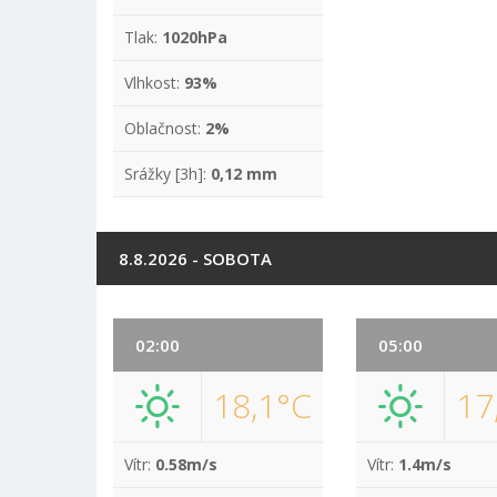
Tlak:
1020hPa
Vlhkost:
93%
Oblačnost:
2%
Srážky [3h]:
0,12 mm
8.8.2026 - SOBOTA
02:00
05:00
18,1°C
17
Vítr:
0.58m/s
Vítr:
1.4m/s