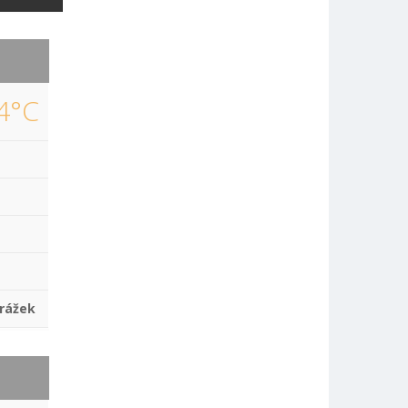
4°C
rážek