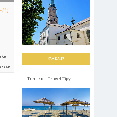
8°C
aků
KAM DÁLE?
rážek
Tunisko – Travel Tipy