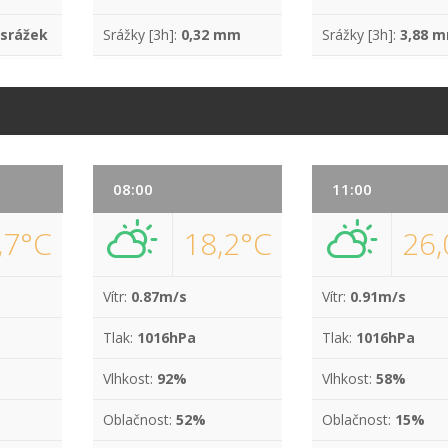
 srážek
Srážky [3h]:
0,32 mm
Srážky [3h]:
3,88 
08:00
11:00
,7°C
18,2°C
26,
Vítr:
0.87m/s
Vítr:
0.91m/s
Tlak:
1016hPa
Tlak:
1016hPa
Vlhkost:
92%
Vlhkost:
58%
Oblačnost:
52%
Oblačnost:
15%