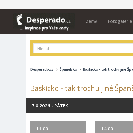
Země
Fotogalerie
Desperado.cz
Španělsko
Baskicko - tak trochu jiné Šp
Baskicko - tak trochu jiné Špan
7.8.2026 - PÁTEK
11:00
14:00