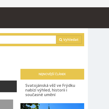
Vyhledat
NEJNOVĚJŠÍ ČLÁNEK
Svatojánská věž ve Frýdku
nabízí výhled, historii i
současné umění