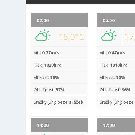
02:00
05:00
16,0°C
17
Vítr:
0.77m/s
Vítr:
0.47m/s
Tlak:
1020hPa
Tlak:
1018hPa
Vlhkost:
99%
Vlhkost:
96%
Oblačnost:
57%
Oblačnost:
96%
Srážky [3h]:
beze srážek
Srážky [3h]:
beze
14:00
17:00