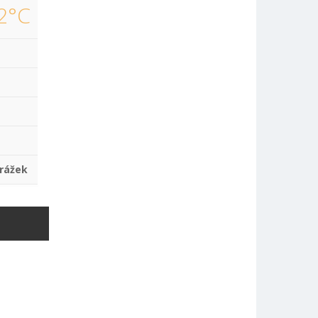
2°C
rážek