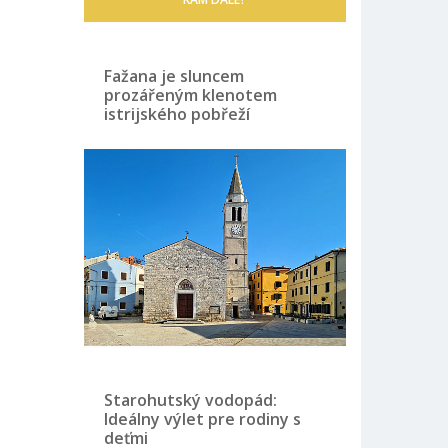
Fažana je sluncem
prozářeným klenotem
istrijského pobřeží
Starohutský vodopád:
Ideálny výlet pre rodiny s
deťmi