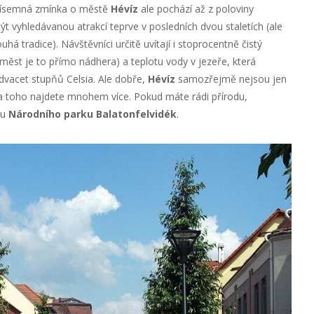
í písemná zmínka o městě
Hévíz
ale pochází až z poloviny
být vyhledávanou atrakcí teprve v posledních dvou staletích (ale
há tradice). Návštěvníci určitě uvítají i stoprocentně čistý
ěst je to přímo nádhera) a teplotu vody v jezeře, která
vacet stupňů Celsia. Ale dobře,
Hévíz
samozřejmě nejsou jen
a toho najdete mnohem více. Pokud máte rádi přírodu,
vu
Národního parku Balatonfelvidék
.