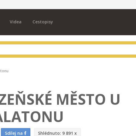
Videa
Cestopisy
atonu
ÁZEŇSKÉ MĚSTO U
ALATONU
Sdílej na
Shlédnuto:
9 891 x