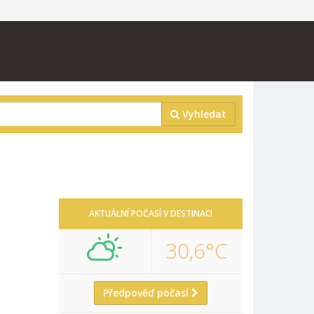
Vyhledat
AKTUÁLNÍ POČASÍ V DESTINACI
30,6°C
Předpověď počasí