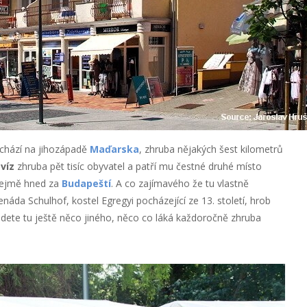
chází na jihozápadě
Maďarska
, zhruba nějakých šest kilometrů
víz
zhruba pět tisíc obyvatel a patří mu čestné druhé místo
zřejmě hned za
Budapeští
. A co zajímavého že tu vlastně
áda Schulhof, kostel Egregyi pocházející ze 13. století, hrob
ajdete tu ještě něco jiného, něco co láká každoročně zhruba