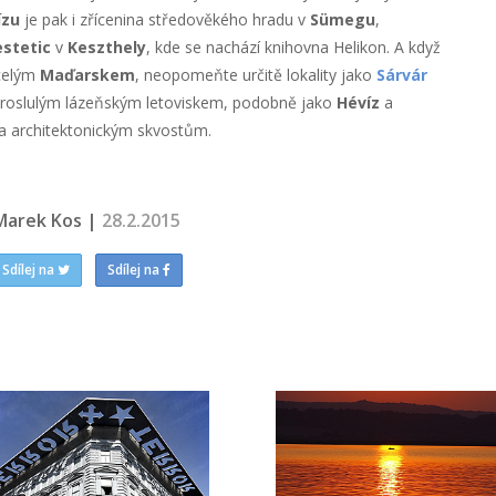
ízu
je pak i zřícenina středověkého hradu v
Sümegu
,
stetic
v
Keszthely
, kde se nachází knihovna Helikon. A když
 celým
Maďarskem
, neopomeňte určitě lokality jako
Sárvár
proslulým lázeňským letoviskem, podobně jako
Hévíz
a
a architektonickým skvostům.
Marek Kos |
28.2.2015
Sdílej na
Sdílej na