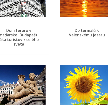
Dom teroru v
Do termálů k
maďarskej Budapešti
Velenskému jezeru
láka turistov z celého
sveta