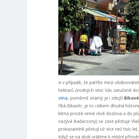
A v případě, že patříte mezi obdivovatel
hektarů úrodných vinic Vás zaručeně d
vína
, poměrně známý je i zdejší
Bikavé
říká Bikavér, je to celkem dlouhá histor
klima prostě vinné révě doslova a do p
nazývá Badacsony) se zase pěstuje Vlašs
prokazatelně pěstují už více než tisíc 
Když se na skok vrátíme k místní přírodn