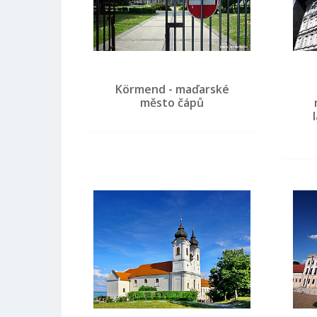
Körmend - maďarské
město čápů