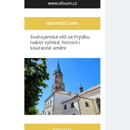
NEJNOVĚJŠÍ ČLÁNEK
Svatojánská věž ve Frýdku
nabízí výhled, historii i
současné umění
KAM DÁLE?