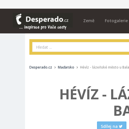
Země
Fotogalerie
Desperado.cz
Maďarsko
Hévíz - lázeňské město u Bal
HÉVÍZ - L
B
Sdílej na