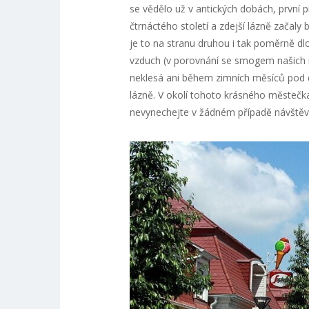
se vědělo už v antických dobách, prvn
čtrnáctého století a zdejší lázně začaly 
je to na stranu druhou i tak poměrně dlou
vzduch (v porovnání se smogem našich m
neklesá ani během zimních měsíců pod d
lázně. V okolí tohoto krásného městečk
nevynechejte v žádném případě návště