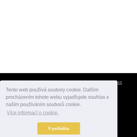
CESTOVNÍ POJIŠTĚNÍ
KONTAKTY
REKLAMA
RSS
Tento web používá soubory cookie. Dalším
procházením tohoto webu vyjadřujete souhlas s
atlasmest.cz
atlaspamatek.info
atlaszemi.info
naším používáním souborů cookie.
Více informací o cookie.
© 2005 - 2026 Desperado.cz. Všechna práva vyhrazena.
Data o počasí jsou přebírána z
OpenWeather
.
V pořádku
Kontakt:
mail@desperado.cz