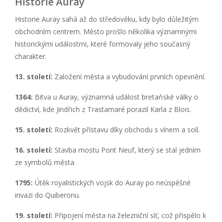
Historie Auray
Historie Auray sahá až do středověku, kdy bylo důležitým
obchodním centrem. Město prošlo několika významnými
historickými událostmi, které formovaly jeho současný
charakter.
13. století:
Založení města a vybudování prvních opevnění.
1364:
Bitva u Auray, významná událost bretaňské války o
dědictví, kde Jindřich z Trastamaré porazil Karla z Blois.
15. století:
Rozkvět přístavu díky obchodu s vínem a solí.
16. století:
Stavba mostu Pont Neuf, který se stal jedním
ze symbolů města.
1795:
Útěk royalistických vojsk do Auray po neúspěšné
invazi do Quiberonu.
19. století:
Připojení města na železniční síť, což přispělo k