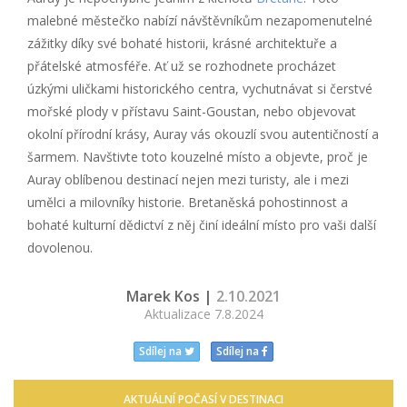
malebné městečko nabízí návštěvníkům nezapomenutelné
zážitky díky své bohaté historii, krásné architektuře a
přátelské atmosféře. Ať už se rozhodnete procházet
úzkými uličkami historického centra, vychutnávat si čerstvé
mořské plody v přístavu Saint-Goustan, nebo objevovat
okolní přírodní krásy, Auray vás okouzlí svou autentičností a
šarmem. Navštivte toto kouzelné místo a objevte, proč je
Auray oblíbenou destinací nejen mezi turisty, ale i mezi
umělci a milovníky historie. Bretaněská pohostinnost a
bohaté kulturní dědictví z něj činí ideální místo pro vaši další
dovolenou.
Marek Kos |
2.10.2021
Aktualizace 7.8.2024
Sdílej na
Sdílej na
AKTUÁLNÍ POČASÍ V DESTINACI