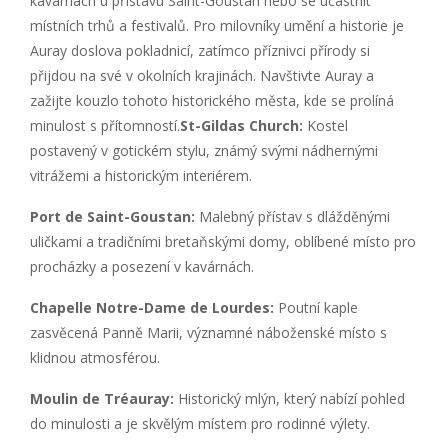
kavárnách u přístavu Saint-Goustan nebo se účastnit
místních trhů a festivalů. Pro milovníky umění a historie je
Auray doslova pokladnicí, zatímco příznivci přírody si
přijdou na své v okolních krajinách. Navštivte Auray a
zažijte kouzlo tohoto historického města, kde se prolíná
minulost s přítomností.
St-Gildas Church:
Kostel
postavený v gotickém stylu, známý svými nádhernými
vitrážemi a historickým interiérem.
Port de Saint-Goustan:
Malebný přístav s dlážděnými
uličkami a tradičními bretaňskými domy, oblíbené místo pro
procházky a posezení v kavárnách.
Chapelle Notre-Dame de Lourdes:
Poutní kaple
zasvěcená Panně Marii, významné náboženské místo s
klidnou atmosférou.
Moulin de Tréauray:
Historický mlýn, který nabízí pohled
do minulosti a je skvělým místem pro rodinné výlety.