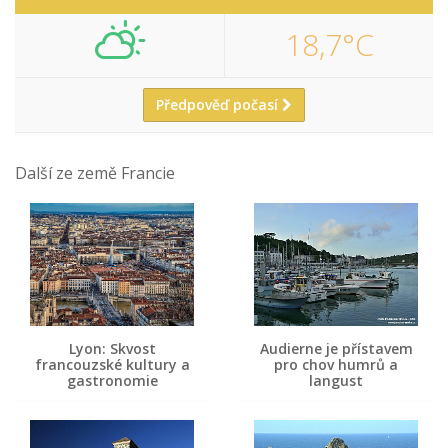
18,7°C
Předpověď počasí
Další ze země Francie
Lyon: Skvost
Audierne je přístavem
francouzské kultury a
pro chov humrů a
gastronomie
langust