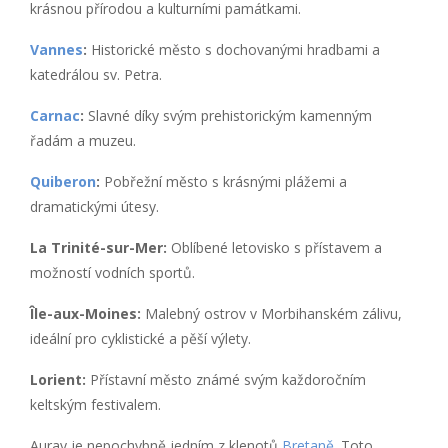
krásnou přírodou a kulturními památkami.
Vannes
:
Historické město s dochovanými hradbami a
katedrálou sv. Petra.
Carnac
:
Slavné díky svým prehistorickým kamenným
řadám a muzeu.
Quiberon
:
Pobřežní město s krásnými plážemi a
dramatickými útesy.
La Trinité-sur-Mer:
Oblíbené letovisko s přístavem a
možností vodních sportů.
Île-aux-Moines:
Malebný ostrov v Morbihanském zálivu,
ideální pro cyklistické a pěší výlety.
Lorient:
Přístavní město známé svým každoročním
keltským festivalem.
Auray je nepochybně jedním z klenotů
Bretaně
. Toto