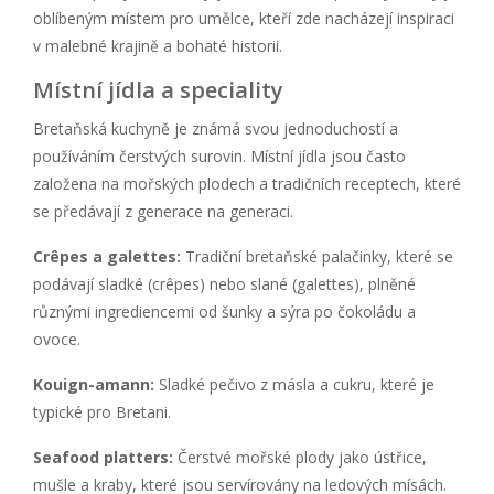
oblíbeným místem pro umělce, kteří zde nacházejí inspiraci
v malebné krajině a bohaté historii.
Místní jídla a speciality
Bretaňská kuchyně je známá svou jednoduchostí a
používáním čerstvých surovin. Místní jídla jsou často
založena na mořských plodech a tradičních receptech, které
se předávají z generace na generaci.
Crêpes a galettes:
Tradiční bretaňské palačinky, které se
podávají sladké (crêpes) nebo slané (galettes), plněné
různými ingrediencemi od šunky a sýra po čokoládu a
ovoce.
Kouign-amann:
Sladké pečivo z másla a cukru, které je
typické pro Bretani.
Seafood platters:
Čerstvé mořské plody jako ústřice,
mušle a kraby, které jsou servírovány na ledových mísách.