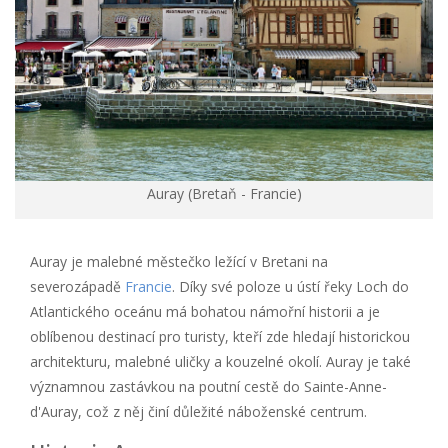
Auray (Bretaň - Francie)
Auray je malebné městečko ležící v Bretani na
severozápadě
Francie
. Díky své poloze u ústí řeky Loch do
Atlantického oceánu má bohatou námořní historii a je
oblíbenou destinací pro turisty, kteří zde hledají historickou
architekturu, malebné uličky a kouzelné okolí. Auray je také
významnou zastávkou na poutní cestě do Sainte-Anne-
d'Auray, což z něj činí důležité náboženské centrum.