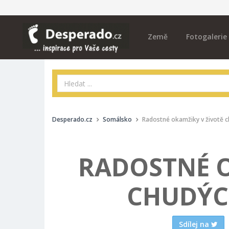
Země
Fotogalerie
Desperado.cz
Somálsko
Radostné okamžiky v životě 
RADOSTNÉ O
CHUDÝC
Sdílej na