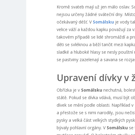
Kromě svateb mají už jen málo oslav. S
nejsou určeny žádné sváteční dny. Míst
očekávaný déšť. V
Somálsku
je vody ta
velice váží a každou kapku považují za
takovém případě se lidé shromáždí a pr
děti se svléknou a běží tančit mezi kapkam
sladké a hluboké hlasy se nesly pouštní 
se pastviny zazelenají a savana se rozjas
Upravení dívky v 
Obřízka je v
Somálsku
nechutná, bolest
státě. Pokud se dívka vdává, musí být ob
dívek se mění podle oblasti. Například v
a přestože se s nimi narodily, jsou nečis
pysky a velká část velkých stydkých pysk
bývaly pohlavní orgány. V
Somálsku
se 