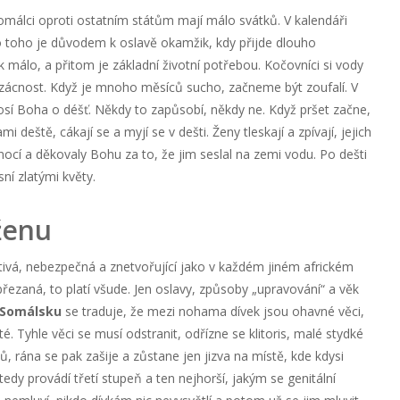
omálci oproti ostatním státům mají málo svátků. V kalendáři
o toho je důvodem k oslavě okamžik, kdy přijde dlouho
k málo, a přitom je základní životní potřebou. Kočovníci si vody
 vzácnost. Když je mnoho měsíců sucho, začneme být zoufalí. V
osí Boha o déšť. Někdy to zapůsobí, někdy ne. Když pršet začne,
i deště, cákají se a myjí se v dešti. Ženy tleskají a zpívají, jejich
nocí a děkovaly Bohu za to, že jim seslal na zemi vodu. Po dešti
ní zlatými květy.
ženu
ivá, nebezpečná a znetvořující jako v každém jiném africkém
řezaná, to platí všude. Jen oslavy, způsoby „upravování“ a věk
Somálsku
se traduje, že mezi nohama dívek jsou ohavné věci,
té. Tyhle věci se musí odstranit, odřízne se klitoris, malé stydké
ů, rána se pak zašije a zůstane jen jizva na místě, kde kdysi
tedy provádí třetí stupeň a ten nejhorší, jakým se genitální