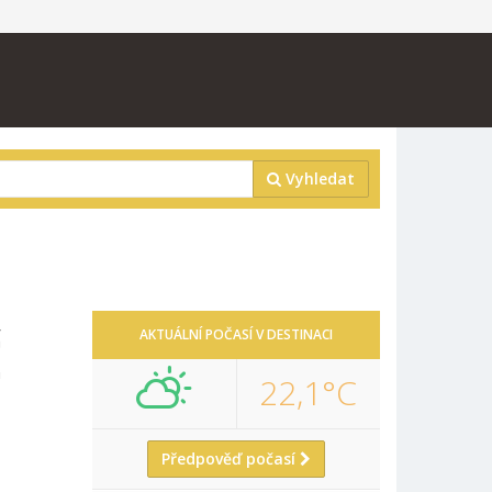
Vyhledat
Ě
AKTUÁLNÍ POČASÍ V DESTINACI
22,1°C
Předpověď počasí