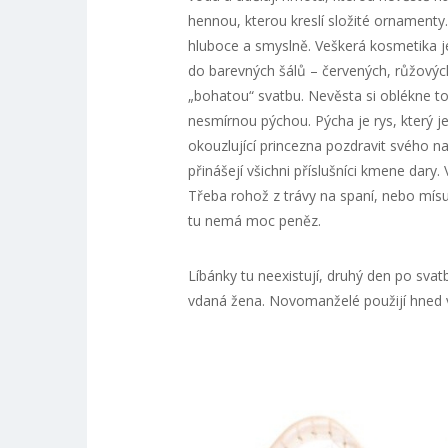
hennou, kterou kreslí složité ornamenty
hluboce a smyslně. Veškerá kosmetika je
do barevných šálů – červených, růžových, 
„bohatou“ svatbu. Nevěsta si oblékne to n
nesmírnou pýchou. Pýcha je rys, který j
okouzlující princezna pozdravit svého na
přinášejí všichni příslušníci kmene dary
Třeba rohož z trávy na spaní, nebo mísu 
tu nemá moc peněz.
Líbánky tu neexistují, druhý den po svat
vdaná žena. Novomanželé použijí hned v