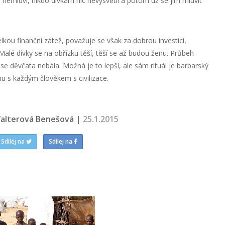
 nemluví, nikdo dívkám nic nevysvětlí a potom už se jim mluvit
kou finanční zátež, považuje se však za dobrou investici,
alé dívky se na obřízku těší, těší se až budou ženu. Průbeh
by se děvčata nebála. Možná je to lepší, ale sám rituál je barbarský
u s každým člověkem s civilizace.
alterová Benešová |
25.1.2015
Sdílej na
Sdílej na