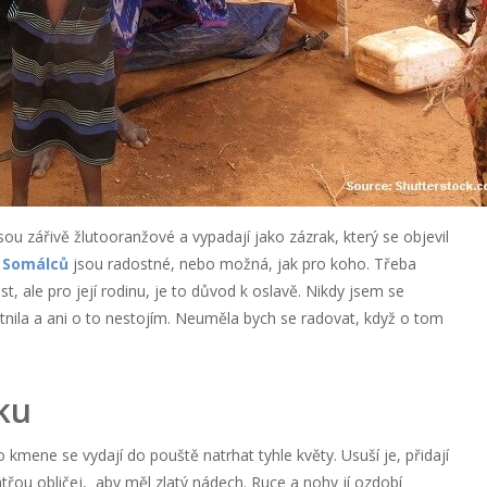
sou zářivě žlutooranžové a vypadají jako zázrak, který se objevil
y
Somálců
jsou radostné, nebo možná, jak pro koho. Třeba
st, ale pro její rodinu, je to důvod k oslavě. Nikdy jsem se
tnila a ani o to nestojím. Neuměla bych se radovat, když o tom
ku
 kmene se vydají do pouště natrhat tyhle květy. Usuší je, přidají
třou obličej, aby měl zlatý nádech. Ruce a nohy jí ozdobí