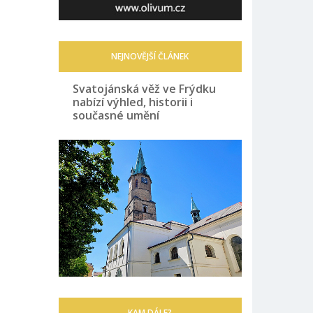
NEJNOVĚJŠÍ ČLÁNEK
Svatojánská věž ve Frýdku
nabízí výhled, historii i
současné umění
KAM DÁLE?