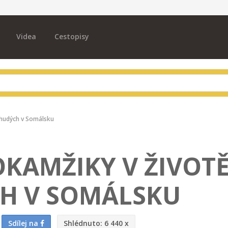
Videa
Cestopisy
chudých v Somálsku
KAMŽIKY V ŽIVOT
H V SOMÁLSKU
Sdílej na
Shlédnuto:
6 440 x