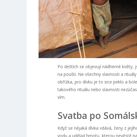
Po deštích se objevují nádherné květy, j
na poušti. Ne všechny slavnosti a rituál
obřízka, pro dívku je to sice peklo a bole
takového rituálu nebo slavnosti nezúčas
vím.
Svatba po Somáls
Když se nějaká dívka vdává, ženy z jejího
vodu a udělají hmotu, kterou nevěstě na