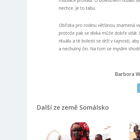
mutilace provádí. O bolestném rituálu se
nechce. Je to tabu.
Obřízka pro rodinu většinou znamená vel
protože pak se dívka může dobře vdát. M
rituálu a té bolesti se drží v tajnosti, a
a nechutný čin. Na tom se myslím shodn
Barbora W
Další ze země Somálsko