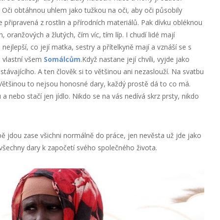
. Oči obtáhnou uhlem jako tužkou na oči, aby oči působily
 připravená z rostlin a přírodních materiálů. Pak dívku obléknou
oranžových a žlutých, čím víc, tím líp. I chudí lidé mají
ejlepší, co její matka, sestry a přítelkyně mají a vznáší se s
e vlastní všem
Somálcům
.Když nastane její chvíli, vyjde jako
stávajícího. A ten člověk si to většinou ani nezaslouží. Na svatbu
. Většinou to nejsou honosné dary, každý prostě dá to co má.
a nebo stačí jen jídlo. Nikdo se na vás nedívá skrz prsty, nikdo
bě jdou zase všichni normálně do práce, jen nevěsta už jde jako
šechny dary k započetí svého společného života.