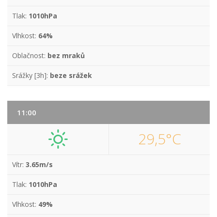
Tlak:
1010hPa
Vlhkost:
64%
Oblačnost:
bez mraků
Srážky [3h]:
beze srážek
11:00
29,5°C
Vítr:
3.65m/s
Tlak:
1010hPa
Vlhkost:
49%