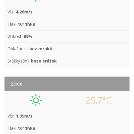
Vítr:
4.26m/s
Tlak:
1011hPa
Vlhkost:
69%
Oblačnost:
bez mraků
Srážky [3h]:
beze srážek
23:00
25,7°C
Vítr:
1.99m/s
Tlak:
1011hPa