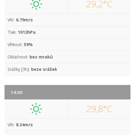
29,2°C
Vítr:
6.79m/s
Tlak:
1012hPa
Vlhkost:
59%
Oblačnost:
bez mraků
Srážky [3h]:
beze srážek
14:00
29,8°C
Vítr:
8.34m/s