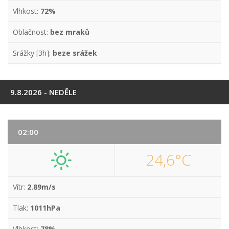
Vlhkost:
72%
Oblačnost:
bez mraků
Srážky [3h]:
beze srážek
9.8.2026 - NEDĚLE
02:00
24,6°C
Vítr:
2.89m/s
Tlak:
1011hPa
Vlhkost:
78%