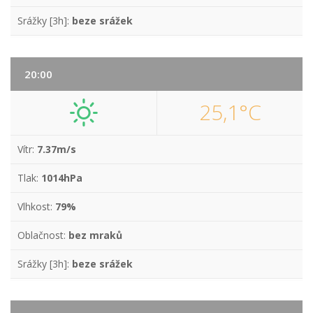
Srážky [3h]:
beze srážek
20:00
25,1°C
Vítr:
7.37m/s
Tlak:
1014hPa
Vlhkost:
79%
Oblačnost:
bez mraků
Srážky [3h]:
beze srážek