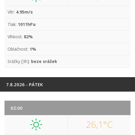
Vítr:
4.95m/s
Tlak:
1011hPa
Vlhkost:
82%
Oblačnost:
1%
Srážky [3h]:
beze srážek
7.8.2026 - PÁTEK
02:00
26,1°C