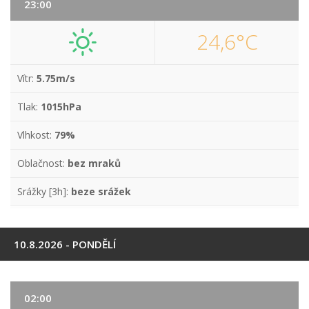
23:00
24,6°C
Vítr:
5.75m/s
Tlak:
1015hPa
Vlhkost:
79%
Oblačnost:
bez mraků
Srážky [3h]:
beze srážek
10.8.2026 - PONDĚLÍ
02:00