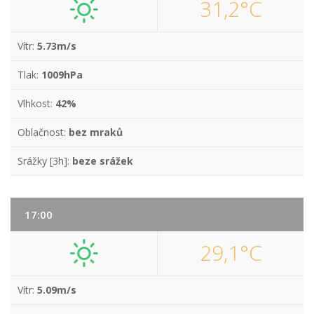
31,2°C
Vítr:
5.73m/s
Tlak:
1009hPa
Vlhkost:
42%
Oblačnost:
bez mraků
Srážky [3h]:
beze srážek
17:00
29,1°C
Vítr:
5.09m/s