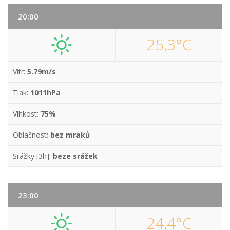
20:00
25,3°C
Vítr:
5.79m/s
Tlak:
1011hPa
Vlhkost:
75%
Oblačnost:
bez mraků
Srážky [3h]:
beze srážek
23:00
24,4°C