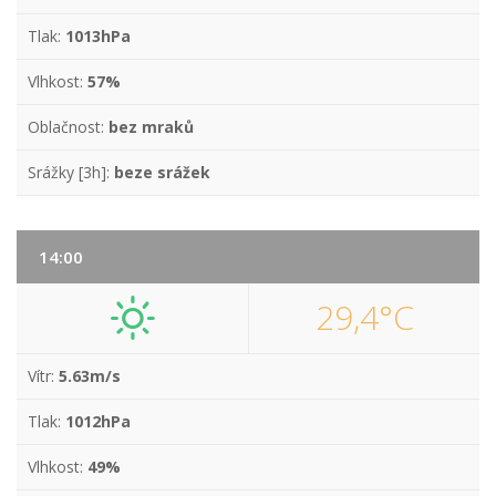
Tlak:
1013hPa
Vlhkost:
57%
Oblačnost:
bez mraků
Srážky [3h]:
beze srážek
14:00
29,4°C
Vítr:
5.63m/s
Tlak:
1012hPa
Vlhkost:
49%