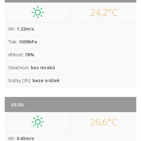
24,2°C
Vítr:
1.22m/s
Tlak:
1009hPa
Vlhkost:
78%
Oblačnost:
bez mraků
Srážky [3h]:
beze srážek
08:00
26,6°C
Vítr:
0.65m/s