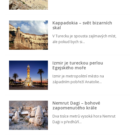
Kappadokia – svět bizarních
skal
V Turecku je spousta zajímavých míst,
ale pokud bych si...
Izmir je tureckou perlou
Egejského moře
Izmir je metropolitní město na
západním pobřeží Anatolie...
Nemrut Dagi – bohové
zapomenutého krále
Dva tisíce metrů vysoká hora Nemrut
Daği v předhůří...