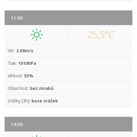
11:00
25,5°C
Vítr:
2.69m/s
Tlak:
1010hPa
Vlhkost:
55%
Oblačnost:
bez mraků
Srážky [3h]:
beze srážek
14:00