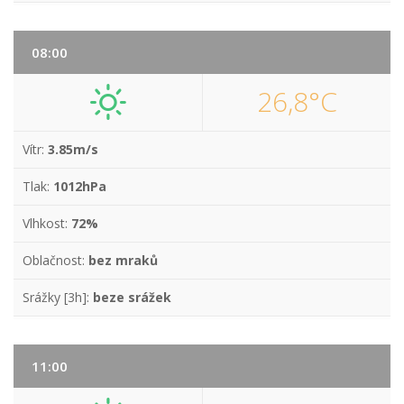
08:00
26,8°C
Vítr:
3.85m/s
Tlak:
1012hPa
Vlhkost:
72%
Oblačnost:
bez mraků
Srážky [3h]:
beze srážek
11:00