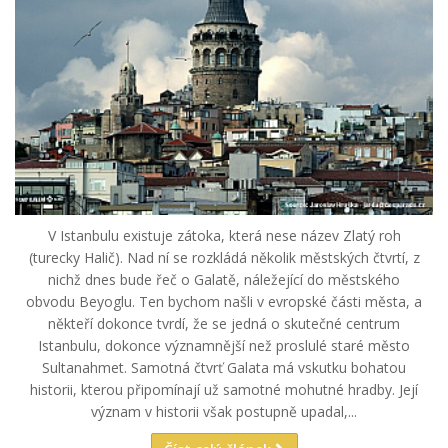
V Istanbulu existuje zátoka, která nese název Zlatý roh
(turecky Halič). Nad ní se rozkládá několik městských čtvrtí, z
nichž dnes bude řeč o Galatě, náležející do městského
obvodu Beyoglu. Ten bychom našli v evropské části města, a
někteří dokonce tvrdí, že se jedná o skutečné centrum
Istanbulu, dokonce významnější než proslulé staré město
Sultanahmet. Samotná čtvrť Galata má vskutku bohatou
historii, kterou připomínají už samotné mohutné hradby. Její
význam v historii však postupně upadal,...