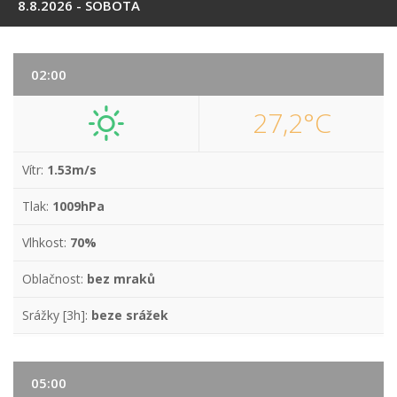
8.8.2026 - SOBOTA
02:00
27,2°C
Vítr:
1.53m/s
Tlak:
1009hPa
Vlhkost:
70%
Oblačnost:
bez mraků
Srážky [3h]:
beze srážek
05:00