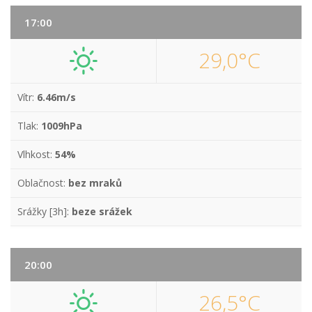
17:00
29,0°C
Vítr:
6.46m/s
Tlak:
1009hPa
Vlhkost:
54%
Oblačnost:
bez mraků
Srážky [3h]:
beze srážek
20:00
26,5°C