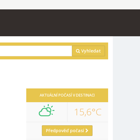
Vyhledat
AKTUÁLNÍ POČASÍ V DESTINACI
15,6°C
Předpověď počasí