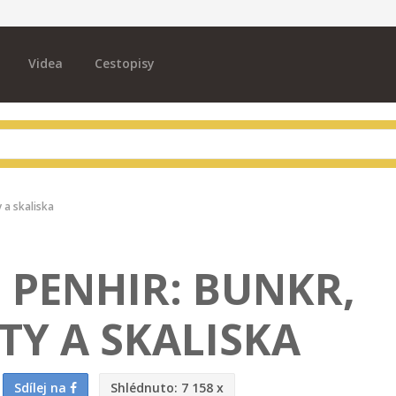
Videa
Cestopisy
 a skaliska
 PENHIR: BUNKR,
TY A SKALISKA
Sdílej na
Shlédnuto:
7 158 x