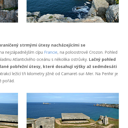
raničený strmými útesy nacházejícími se
na nejzápadnějším cípu
Francie
, na poloostrově Crozon. Pohled
hladinu Atlantického oceánu s několika ostrůvky.
Lačný pohled
lané pobřežní útesy, které dosahují výšky až sedmdesáti
trakcí ležící tři kilometry jižně od Camaret-sur-Mer. Na Penhir je
ě pořád.