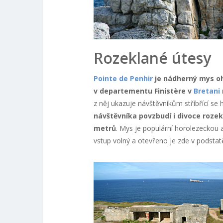
Rozeklané útesy
Pointe de Penhir
je nádherný mys oh
v departementu Finistère v
Bretani
z něj ukazuje návštěvníkům stříbřící se 
návštěvníka povzbudí i divoce rozek
metrů
. Mys je populární horolezeckou a
vstup volný a otevřeno je zde v podstat