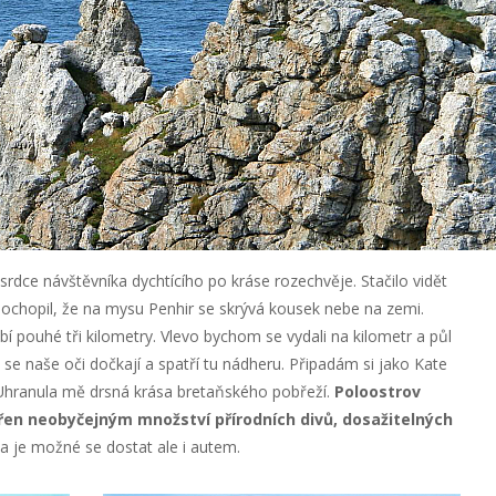
rdce návštěvníka dychtícího po kráse rozechvěje. Stačilo vidět
ochopil, že na
mysu Penhir se skrývá kousek nebe na zemi.
bí pouhé tři kilometry. Vlevo bychom se vydali na kilometr a půl
se naše oči dočkají a spatří tu nádheru. Připadám si jako Kate
. Uhranula mě drsná krása bretaňského pobřeží.
Poloostrov
řen neobyčejným množství přírodních divů, dosažitelných
je možné se dostat ale i autem.