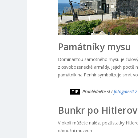
Památníky mysu
Dominantou samotného mysu je žulový l
z osvobozenecké armády. Jejich poctě n
památník na Penhir symbolizuje smrt vo
TIP
Prohlédněte si i
fotogalerii z
Bunkr po Hitlerov
V okolí můžete nalézt pozůstatky Hitler
námořní muzeum.