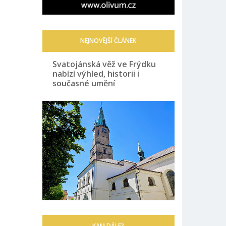
NEJNOVĚJŠÍ ČLÁNEK
Svatojánská věž ve Frýdku
nabízí výhled, historii i
současné umění
KAM DÁLE?