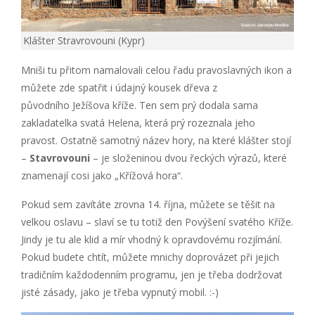
Klášter Stravrovouni (Kypr)
Mniši tu přitom namalovali celou řadu pravoslavných ikon a
můžete zde spatřit i údajný kousek dřeva z
původního Ježíšova kříže. Ten sem prý dodala sama
zakladatelka svatá Helena, která prý rozeznala jeho
pravost. Ostatně samotný název hory, na které klášter stojí
–
Stavrovouni
– je složeninou dvou řeckých výrazů, které
znamenají cosi jako „Křížová hora“.
Pokud sem zavítáte zrovna 14. října, můžete se těšit na
velkou oslavu – slaví se tu totiž den Povýšení svatého Kříže.
Jindy je tu ale klid a mír vhodný k opravdovému rozjímání.
Pokud budete chtít, můžete mnichy doprovázet při jejich
tradičním každodenním programu, jen je třeba dodržovat
jisté zásady, jako je třeba vypnutý mobil. :-)