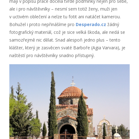
mají v popisu práce docela tvrdé podmínky nejen pro sebe,
ale i pro návštěvníky – nesmí sem totiž ženy, muži jen
v uctivém oblečení a nelze tu fotit ani natáčet kamerou.
Bohužel i proto nepřinášíme pro
Desperado.cz
žádný
fotografický materiál, což je sice velká škoda, ale nedá se
samozřejmě nic dělat. Snad alespoň jedno plus – tento
klášter, který je zasvěcen svaté Barboře (Agia Varvara), je
naštěstí pro návštěvníky snadno přístupný.