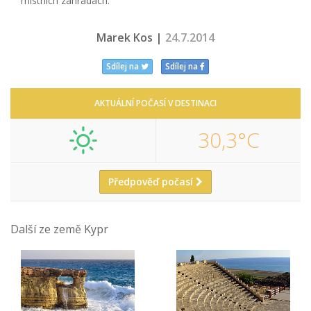
místních zahradách.
Marek Kos |
24.7.2014
Sdílej na
Sdílej na
AKTUÁLNÍ POČASÍ V DESTINACI
30,3°C
Předpověď počasí
Další ze země Kypr