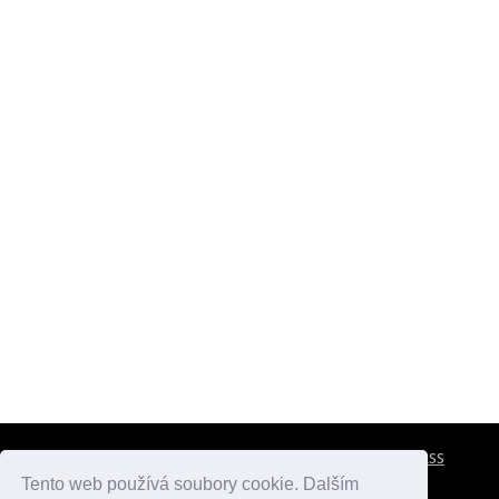
CESTOVNÍ POJIŠTĚNÍ
KONTAKTY
REKLAMA
RSS
Tento web používá soubory cookie. Dalším