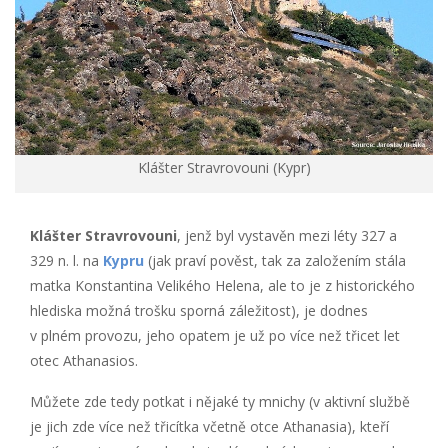
Klášter Stravrovouni (Kypr)
Klášter Stravrovouni
, jenž byl vystavěn mezi léty 327 a
329 n. l. na
Kypru
(jak praví pověst, tak za založením stála
matka Konstantina Velikého Helena, ale to je z historického
hlediska možná trošku sporná záležitost), je dodnes
v plném provozu, jeho opatem je už po více než třicet let
otec Athanasios.
Můžete zde tedy potkat i nějaké ty mnichy (v aktivní službě
je jich zde více než třicítka včetně otce Athanasia), kteří