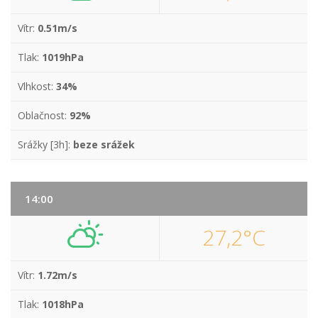
Vítr:
0.51m/s
Tlak:
1019hPa
Vlhkost:
34%
Oblačnost:
92%
Srážky [3h]:
beze srážek
14:00
27,2°C
Vítr:
1.72m/s
Tlak:
1018hPa