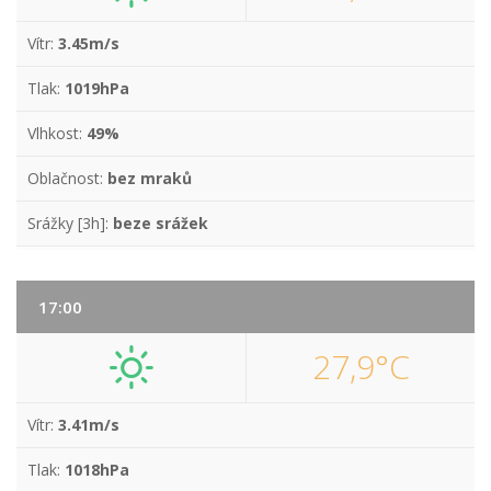
Vítr:
3.45m/s
Tlak:
1019hPa
Vlhkost:
49%
Oblačnost:
bez mraků
Srážky [3h]:
beze srážek
17:00
27,9°C
Vítr:
3.41m/s
Tlak:
1018hPa