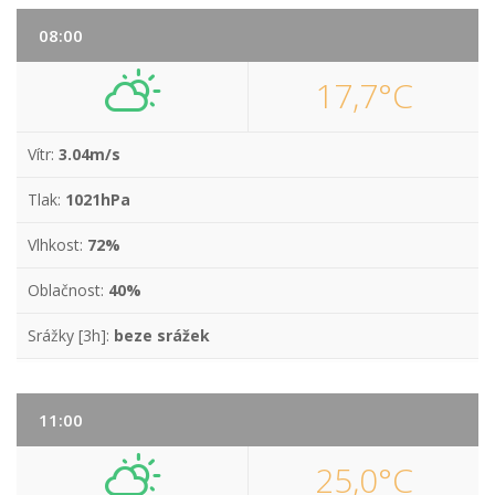
08:00
17,7°C
Vítr:
3.04m/s
Tlak:
1021hPa
Vlhkost:
72%
Oblačnost:
40%
Srážky [3h]:
beze srážek
11:00
25,0°C