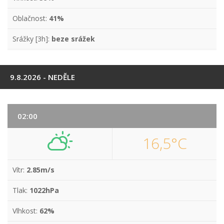
Oblačnost:
41%
Srážky [3h]:
beze srážek
9.8.2026 - NEDĚLE
02:00
16,5°C
Vítr:
2.85m/s
Tlak:
1022hPa
Vlhkost:
62%