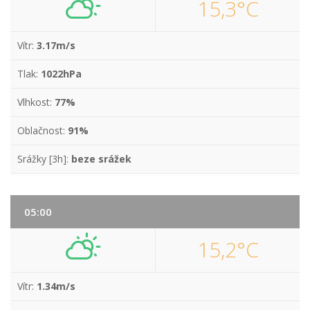
15,3°C
Vítr:
3.17m/s
Tlak:
1022hPa
Vlhkost:
77%
Oblačnost:
91%
Srážky [3h]:
beze srážek
05:00
15,2°C
Vítr:
1.34m/s