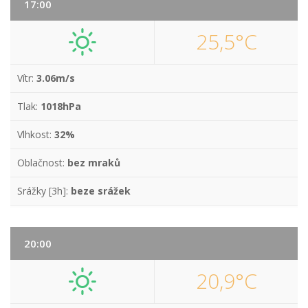
17:00
25,5°C
Vítr:
3.06m/s
Tlak:
1018hPa
Vlhkost:
32%
Oblačnost:
bez mraků
Srážky [3h]:
beze srážek
20:00
20,9°C