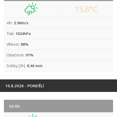
15,6°C
Vítr:
2.96m/s
Tlak:
1024hPa
Vlhkost:
88%
Oblačnost:
91%
Srážky [3h]:
8,46 mm
10.8.2026 - PONDĚLÍ
02:00