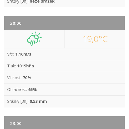
Srážky [3h]:
beze srážek
20:00
19,0°C
Vítr:
1.16m/s
Tlak:
1019hPa
Vlhkost:
70%
Oblačnost:
65%
Srážky [3h]:
0,53 mm
23:00