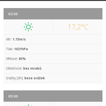
02:00
17,2°C
Vítr:
1.73m/s
Tlak:
1021hPa
Vlhkost:
83%
Oblačnost:
bez mraků
Srážky [3h]:
beze srážek
05:00