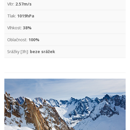
Vítr:
2.57m/s
Tlak:
1019hPa
Vlhkost:
38%
Oblačnost:
100%
Srážky [3h]:
beze srážek