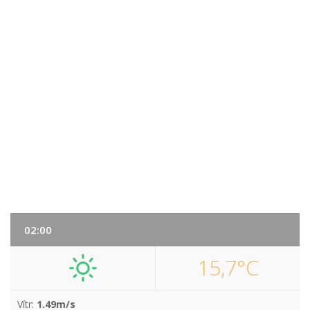
02:00
15,7°C
Vítr:
1.49m/s