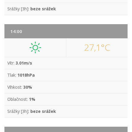
Srážky [3h]:
beze srážek
14:00
27,1°C
Vítr:
3.01m/s
Tlak:
1018hPa
Vlhkost:
30%
Oblačnost:
1%
Srážky [3h]:
beze srážek