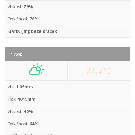
Vlhkost:
29%
Oblačnost:
78%
Srážky [3h]:
beze srážek
17:00
24,7°C
Vítr:
1.09m/s
Tlak:
1019hPa
Vlhkost:
40%
Oblačnost:
64%