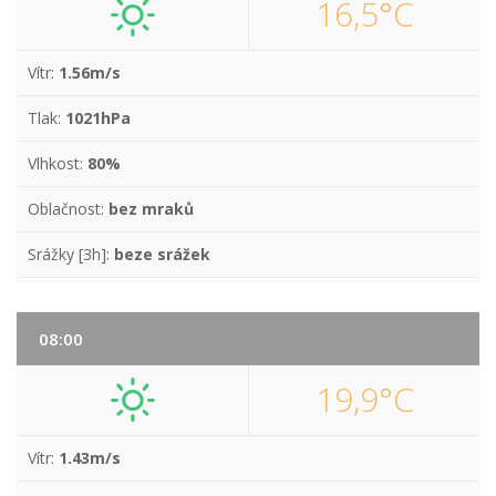
16,5°C
Vítr:
1.56m/s
Tlak:
1021hPa
Vlhkost:
80%
Oblačnost:
bez mraků
Srážky [3h]:
beze srážek
08:00
19,9°C
Vítr:
1.43m/s