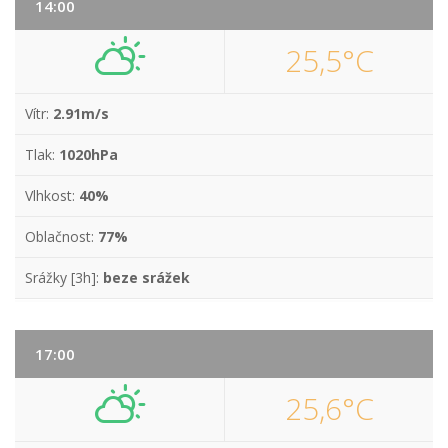
14:00
25,5°C
Vítr:
2.91m/s
Tlak:
1020hPa
Vlhkost:
40%
Oblačnost:
77%
Srážky [3h]:
beze srážek
17:00
25,6°C