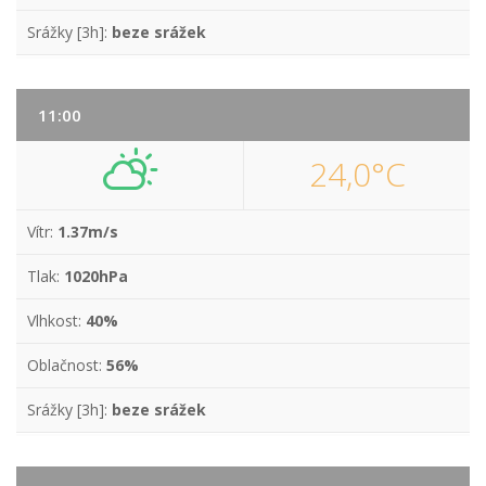
Srážky [3h]:
beze srážek
11:00
24,0°C
Vítr:
1.37m/s
Tlak:
1020hPa
Vlhkost:
40%
Oblačnost:
56%
Srážky [3h]:
beze srážek