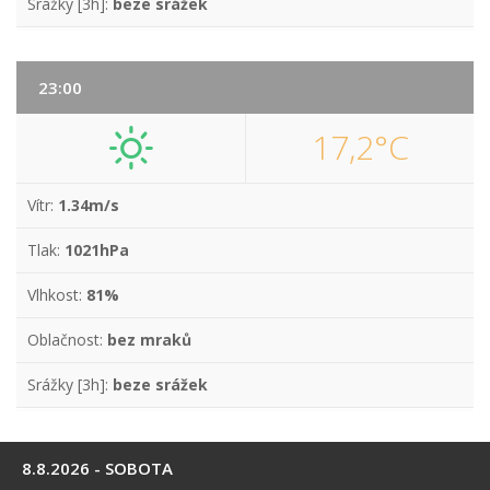
Srážky [3h]:
beze srážek
23:00
17,2°C
Vítr:
1.34m/s
Tlak:
1021hPa
Vlhkost:
81%
Oblačnost:
bez mraků
Srážky [3h]:
beze srážek
8.8.2026 - SOBOTA