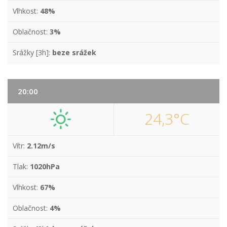
Vlhkost:
48%
Oblačnost:
3%
Srážky [3h]:
beze srážek
20:00
24,3°C
Vítr:
2.12m/s
Tlak:
1020hPa
Vlhkost:
67%
Oblačnost:
4%