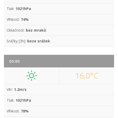
Tlak:
1021hPa
Vlhkost:
74%
Oblačnost:
bez mraků
Srážky [3h]:
beze srážek
05:00
16,0°C
Vítr:
1.2m/s
Tlak:
1021hPa
Vlhkost:
78%