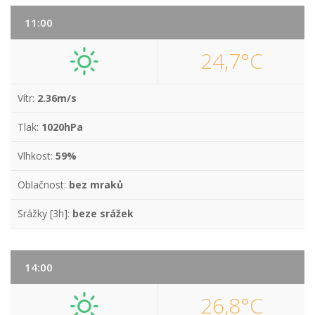
11:00
24,7°C
Vítr:
2.36m/s
Tlak:
1020hPa
Vlhkost:
59%
Oblačnost:
bez mraků
Srážky [3h]:
beze srážek
14:00
26,8°C