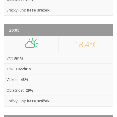
Srážky [3h]:
beze srážek
20:00
18,4°C
Vítr:
3m/s
Tlak:
1022hPa
Vlhkost:
43%
Oblačnost:
29%
Srážky [3h]:
beze srážek