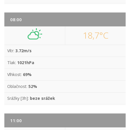
08:00
18,7°C
Vítr:
3.72m/s
Tlak:
1021hPa
Vlhkost:
69%
Oblačnost:
52%
Srážky [3h]:
beze srážek
11:00