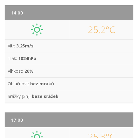
14:00
25,2°C
Vítr:
3.25m/s
Tlak:
1024hPa
Vlhkost:
26%
Oblačnost:
bez mraků
Srážky [3h]:
beze srážek
17:00
25,3°C