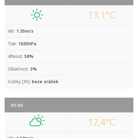
13,1°C
Vítr:
1.35m/s
Tlak:
1025hPa
Vlhkost:
58%
Oblačnost:
3%
Srážky [3h]:
beze srážek
05:00
12,4°C