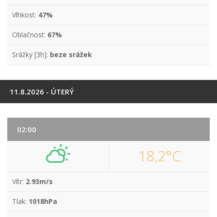
Vlhkost:
47%
Oblačnost:
67%
Srážky [3h]:
beze srážek
11.8.2026 - ÚTERÝ
02:00
18,2°C
Vítr:
2.93m/s
Tlak:
1018hPa