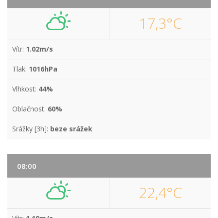
17,3°C
Vítr:
1.02m/s
Tlak:
1016hPa
Vlhkost:
44%
Oblačnost:
60%
Srážky [3h]:
beze srážek
08:00
22,4°C