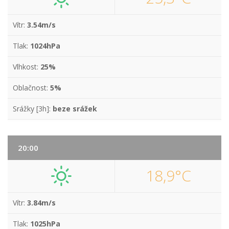
Vítr:
3.54m/s
Tlak:
1024hPa
Vlhkost:
25%
Oblačnost:
5%
Srážky [3h]:
beze srážek
20:00
18,9°C
Vítr:
3.84m/s
Tlak:
1025hPa