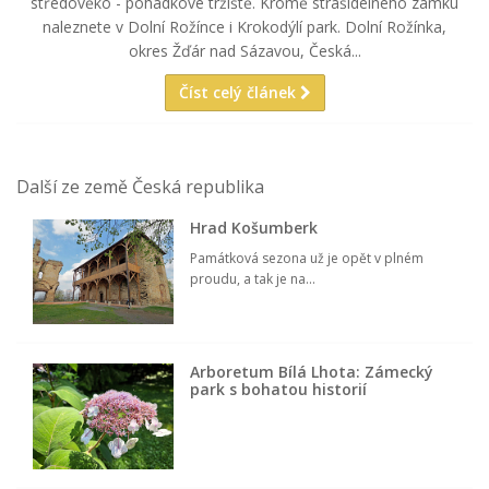
středověko - pohádkové tržiště. Kromě strašidelného zámku
naleznete v Dolní Rožínce i Krokodýlí park. Dolní Rožínka,
okres Žďár nad Sázavou, Česká...
Číst celý článek
Další ze země Česká republika
Hrad Košumberk
Památková sezona už je opět v plném
proudu, a tak je na...
Arboretum Bílá Lhota: Zámecký
park s bohatou historií