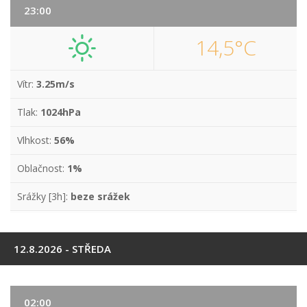
23:00
14,5°C
Vítr:
3.25m/s
Tlak:
1024hPa
Vlhkost:
56%
Oblačnost:
1%
Srážky [3h]:
beze srážek
12.8.2026 - STŘEDA
02:00