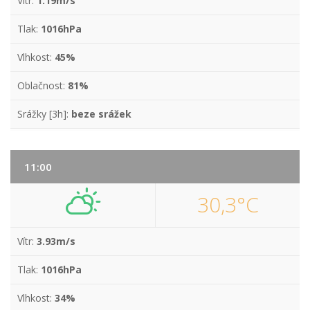
Vítr:
1.19m/s
Tlak:
1016hPa
Vlhkost:
45%
Oblačnost:
81%
Srážky [3h]:
beze srážek
11:00
30,3°C
Vítr:
3.93m/s
Tlak:
1016hPa
Vlhkost:
34%