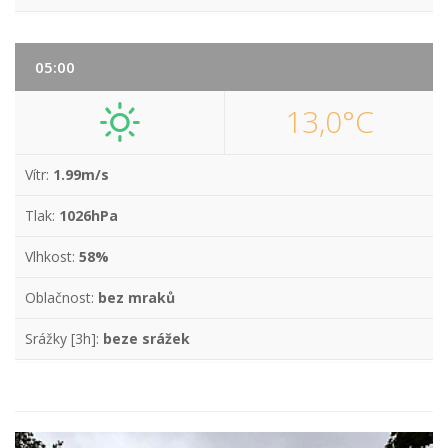
05:00
13,0°C
Vítr:
1.99m/s
Tlak:
1026hPa
Vlhkost:
58%
Oblačnost:
bez mraků
Srážky [3h]:
beze srážek