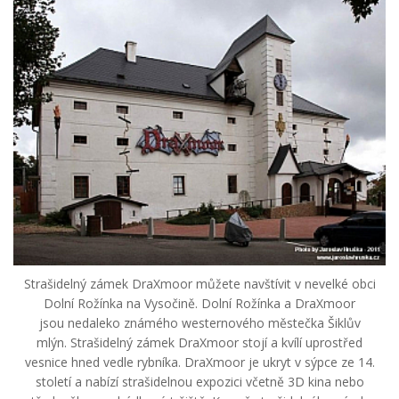
Strašidelný zámek DraXmoor můžete navštívit v nevelké obci
Dolní Rožínka na Vysočině. Dolní Rožínka a DraXmoor
jsou nedaleko známého westernového městečka Šiklův
mlýn. Strašidelný zámek DraXmoor stojí a kvílí uprostřed
vesnice hned vedle rybníka. DraXmoor je ukryt v sýpce ze 14.
století a nabízí strašidelnou expozici včetně 3D kina nebo