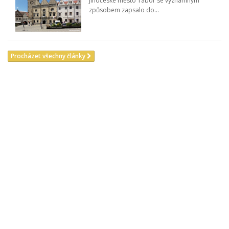
Jihočeské město Tábor se významným
způsobem zapsalo do...
Procházet všechny články