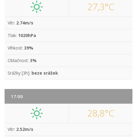
27,3°C
Vítr:
2.74m/s
Tlak:
1020hPa
Vlhkost:
39%
Oblačnost:
3%
Srážky [3h]:
beze srážek
17:00
28,8°C
Vítr:
2.52m/s