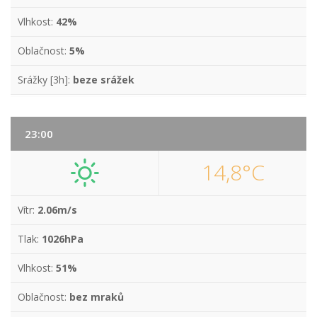
Vlhkost:
42%
Oblačnost:
5%
Srážky [3h]:
beze srážek
23:00
14,8°C
Vítr:
2.06m/s
Tlak:
1026hPa
Vlhkost:
51%
Oblačnost:
bez mraků