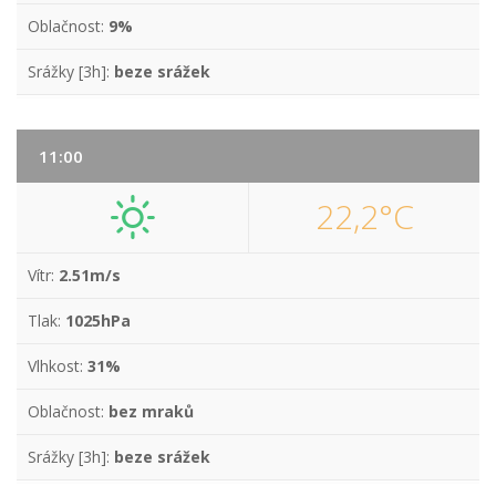
Oblačnost:
9%
Srážky [3h]:
beze srážek
11:00
22,2°C
Vítr:
2.51m/s
Tlak:
1025hPa
Vlhkost:
31%
Oblačnost:
bez mraků
Srážky [3h]:
beze srážek