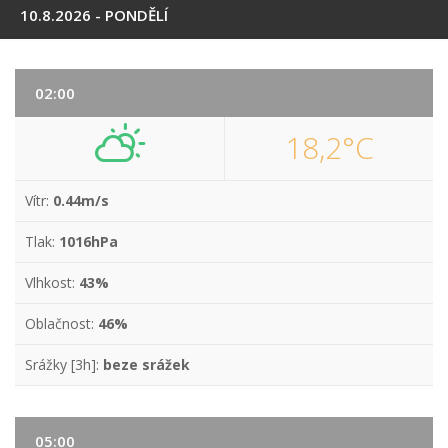
10.8.2026 - PONDĚLÍ
02:00
18,2°C
Vítr:
0.44m/s
Tlak:
1016hPa
Vlhkost:
43%
Oblačnost:
46%
Srážky [3h]:
beze srážek
05:00