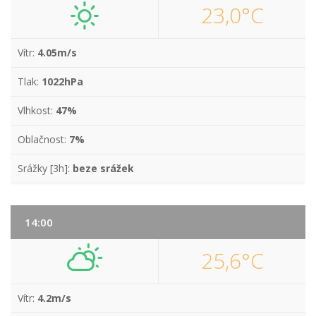
23,0°C
Vítr:
4.05m/s
Tlak:
1022hPa
Vlhkost:
47%
Oblačnost:
7%
Srážky [3h]:
beze srážek
14:00
25,6°C
Vítr:
4.2m/s