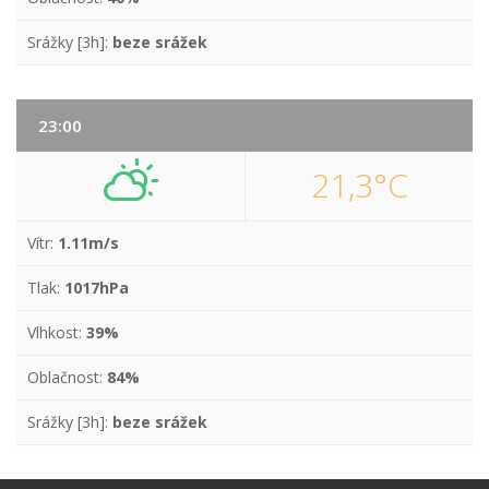
Srážky [3h]:
beze srážek
23:00
21,3°C
Vítr:
1.11m/s
Tlak:
1017hPa
Vlhkost:
39%
Oblačnost:
84%
Srážky [3h]:
beze srážek