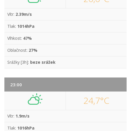
Vítr:
2.39m/s
Tlak:
1014hPa
Vlhkost:
47%
Oblačnost:
27%
Srážky [3h]:
beze srážek
23:00
24,7°C
Vítr:
1.9m/s
Tlak:
1016hPa