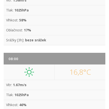
Vítr:
1.58m/s
Tlak:
1025hPa
Vlhkost:
58%
Oblačnost:
17%
Srážky [3h]:
beze srážek
08:00
16,8°C
Vítr:
1.67m/s
Tlak:
1025hPa
Vlhkost:
46%