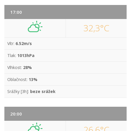
17:00
32,3°C
Vítr:
6.52m/s
Tlak:
1013hPa
Vlhkost:
28%
Oblačnost:
13%
Srážky [3h]:
beze srážek
20:00
26,6°C