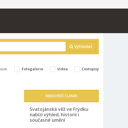
Vyhledat
Fotogalerie
Videa
Cestopisy
ouze:
NEJNOVĚJŠÍ ČLÁNEK
Svatojánská věž ve Frýdku
nabízí výhled, historii i
současné umění