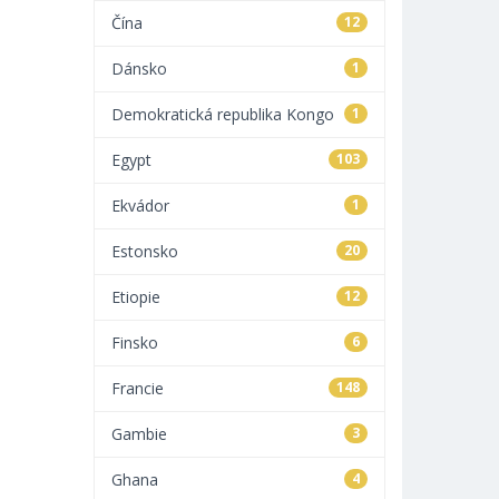
Čína
12
Dánsko
1
Demokratická republika Kongo
1
Egypt
103
Ekvádor
1
Estonsko
20
Etiopie
12
Finsko
6
Francie
148
Gambie
3
Ghana
4