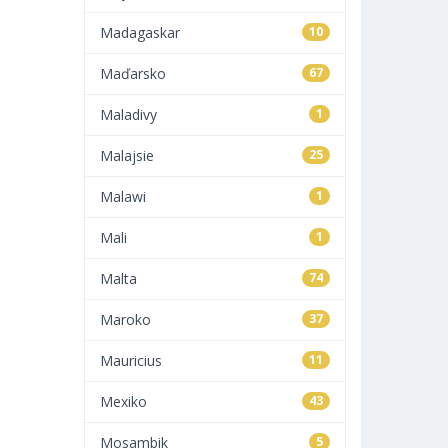
Madagaskar
10
Maďarsko
67
Maladivy
1
Malajsie
25
Malawi
1
Mali
1
Malta
74
Maroko
37
Mauricius
11
Mexiko
43
Mosambik
5