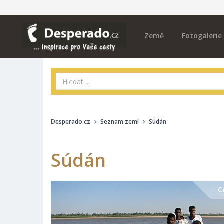
Země
Fotogalerie
Desperado.cz
Seznam zemí
Súdán
Súdán
C