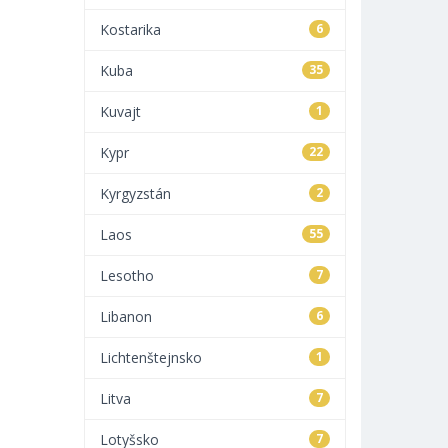
Kostarika
6
Kuba
35
Kuvajt
1
Kypr
22
Kyrgyzstán
2
Laos
55
Lesotho
7
Libanon
6
Lichtenštejnsko
1
Litva
7
Lotyšsko
7