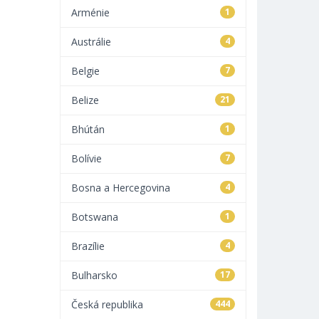
Arménie
1
Austrálie
4
Belgie
7
Belize
21
Bhútán
1
Bolívie
7
Bosna a Hercegovina
4
Botswana
1
Brazílie
4
Bulharsko
17
Česká republika
444