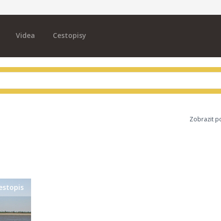
Videa
Cestopisy
Zobrazit p
estopis