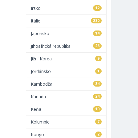
Irsko
12
Itálie
280
Japonsko
14
Jihoafrická republika
26
Jižní Korea
9
Jordánsko
1
Kambodža
34
Kanada
24
Keňa
10
Kolumbie
7
Kongo
2