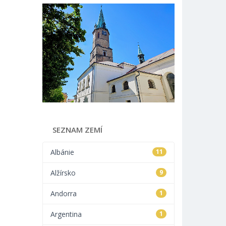
SEZNAM ZEMÍ
Albánie
11
Alžírsko
9
Andorra
1
Argentina
1