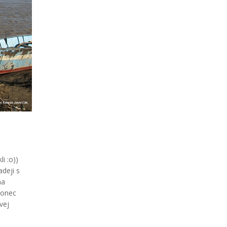
i :o))
deji s
ma
konec
vej