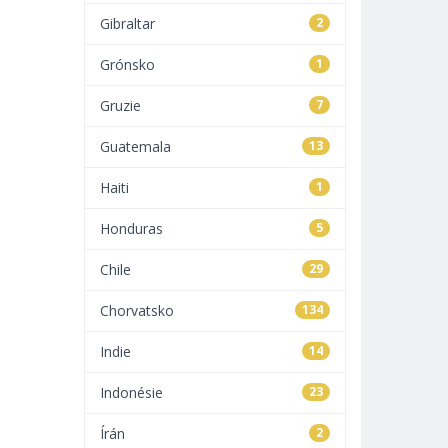
Gibraltar
2
Grónsko
1
Gruzie
7
Guatemala
13
Haiti
1
Honduras
5
Chile
29
Chorvatsko
134
Indie
14
Indonésie
23
Írán
2