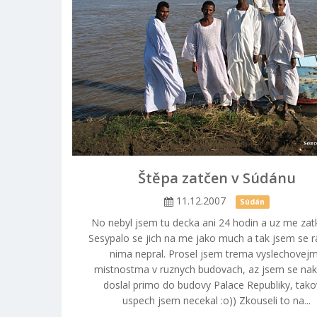
Štěpa zatčen v Súdánu
11.12.2007
Súdán
No nebyl jsem tu decka ani 24 hodin a uz me zatkl
Sesypalo se jich na me jako much a tak jsem se ra
nima nepral. Prosel jsem trema vyslechovej
mistnostma v ruznych budovach, az jsem se na
doslal primo do budovy Palace Republiky, tako
uspech jsem necekal :o)) Zkouseli to na...