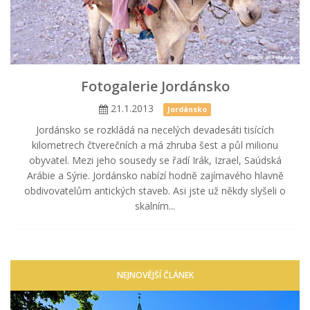
Fotogalerie Jordánsko
21.1.2013
Jordánsko
Jordánsko se rozkládá na necelých devadesáti tisících
kilometrech čtverečních a má zhruba šest a půl milionu
obyvatel. Mezi jeho sousedy se řadí Irák, Izrael, Saúdská
Arábie a Sýrie. Jordánsko nabízí hodně zajímavého hlavně
obdivovatelům antických staveb. Asi jste už někdy slyšeli o
skalním...
NEJNOVĚJŠÍ ČLÁNEK