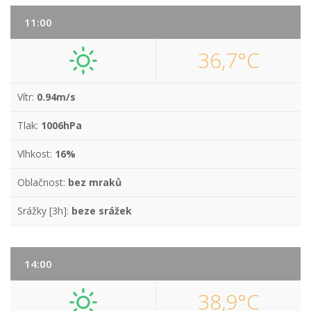
11:00
36,7°C
Vítr:
0.94m/s
Tlak:
1006hPa
Vlhkost:
16%
Oblačnost:
bez mraků
Srážky [3h]:
beze srážek
14:00
38,9°C