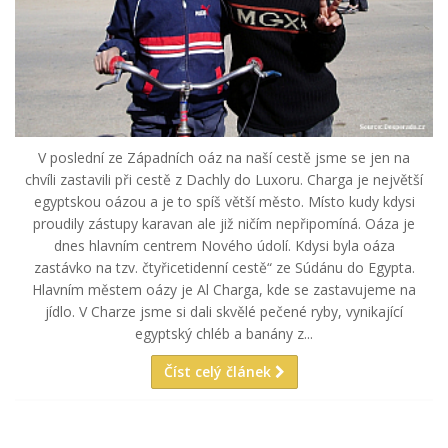
V poslední ze Západních oáz na naší cestě jsme se jen na
chvíli zastavili při cestě z Dachly do Luxoru. Charga je největší
egyptskou oázou a je to spíš větší město. Místo kudy kdysi
proudily zástupy karavan ale již ničím nepřipomíná. Oáza je
dnes hlavním centrem Nového údolí. Kdysi byla oáza
zastávko na tzv. čtyřicetidenní cestě“ ze Súdánu do Egypta.
Hlavním městem oázy je Al Charga, kde se zastavujeme na
jídlo. V Charze jsme si dali skvělé pečené ryby, vynikající
egyptský chléb a banány z...
Číst celý článek