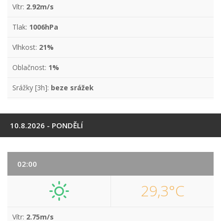
Vítr:
2.92m/s
Tlak:
1006hPa
Vlhkost:
21%
Oblačnost:
1%
Srážky [3h]:
beze srážek
10.8.2026 - PONDĚLÍ
02:00
29,3°C
Vítr:
2.75m/s