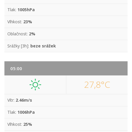
Tlak:
1005hPa
Vlhkost:
23%
Oblačnost:
2%
Srážky [3h]:
beze srážek
05:00
27,8°C
Vítr:
2.46m/s
Tlak:
1006hPa
Vlhkost:
25%