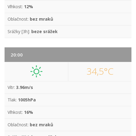
Vlhkost:
12%
Oblačnost:
bez mraků
Srážky [3h]:
beze srážek
20:00
34,5°C
Vítr:
3.96m/s
Tlak:
1005hPa
Vlhkost:
16%
Oblačnost:
bez mraků