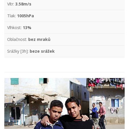
Vítr:
3.58m/s
Tlak:
1005hPa
Vlhkost:
13%
Oblačnost:
bez mraků
Srážky [3h]:
beze srážek