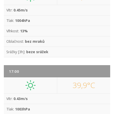
Vítr:
0.45m/s
Tlak:
1004hPa
Vlhkost:
13%
Oblačnost:
bez mraků
Srážky [3h]:
beze srážek
17:00
39,9°C
Vítr:
0.43m/s
Tlak:
1003hPa