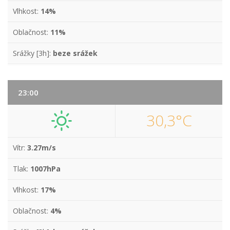
Vlhkost:
14%
Oblačnost:
11%
Srážky [3h]:
beze srážek
23:00
30,3°C
Vítr:
3.27m/s
Tlak:
1007hPa
Vlhkost:
17%
Oblačnost:
4%