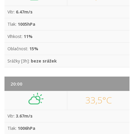
Vítr:
6.47m/s
Tlak:
1005hPa
Vlhkost:
11%
Oblačnost:
15%
Srážky [3h]:
beze srážek
20:00
33,5°C
Vítr:
3.67m/s
Tlak:
1006hPa