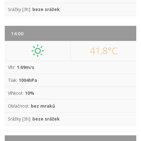
Srážky [3h]:
beze srážek
14:00
41,8°C
Vítr:
1.69m/s
Tlak:
1004hPa
Vlhkost:
10%
Oblačnost:
bez mraků
Srážky [3h]:
beze srážek