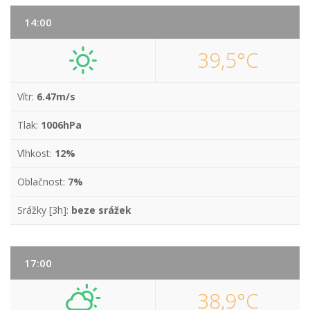
14:00
39,5°C
Vítr:
6.47m/s
Tlak:
1006hPa
Vlhkost:
12%
Oblačnost:
7%
Srážky [3h]:
beze srážek
17:00
38,9°C