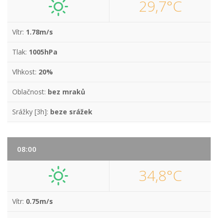
29,7°C
Vítr:
1.78m/s
Tlak:
1005hPa
Vlhkost:
20%
Oblačnost:
bez mraků
Srážky [3h]:
beze srážek
08:00
34,8°C
Vítr:
0.75m/s