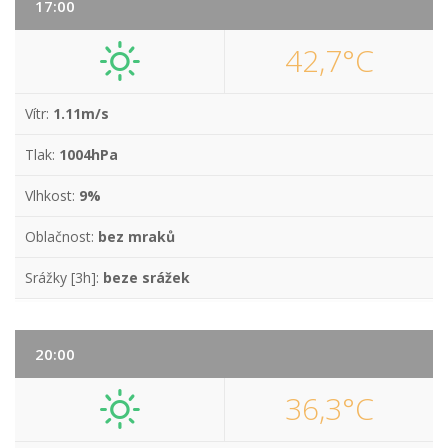
17:00
42,7°C
Vítr:
1.11m/s
Tlak:
1004hPa
Vlhkost:
9%
Oblačnost:
bez mraků
Srážky [3h]:
beze srážek
20:00
36,3°C