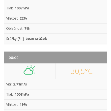
Tlak:
1007hPa
Vlhkost:
22%
Oblačnost:
7%
Srážky [3h]:
beze srážek
08:00
30,5°C
Vítr:
2.71m/s
Tlak:
1008hPa
Vlhkost:
19%