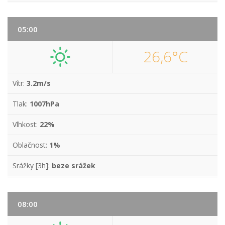
05:00
26,6°C
Vítr:
3.2m/s
Tlak:
1007hPa
Vlhkost:
22%
Oblačnost:
1%
Srážky [3h]:
beze srážek
08:00