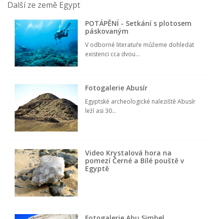
Další ze země Egypt
POTÁPĚNÍ - Setkání s plotosem
páskovaným
V odborné literatuře můžeme dohledat
existenci cca dvou...
Fotogalerie Abusír
Egyptské archeologické naleziště Abusír
leží asi 30...
Video Krystalová hora na
pomezí Černé a Bílé pouště v
Egyptě
Fotogalerie Abu Simbel