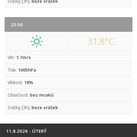
Srážky [3h]:
beze srážek
23:00
31,8°C
Vítr:
1.7m/s
Tlak:
1005hPa
Vlhkost:
18%
Oblačnost:
bez mraků
Srážky [3h]:
beze srážek
11.8.2026 - ÚTERÝ