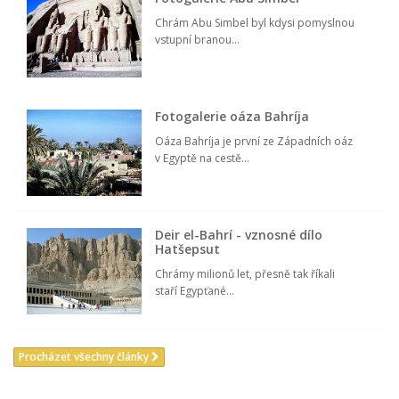
Chrám Abu Simbel byl kdysi pomyslnou
vstupní branou...
Fotogalerie oáza Bahríja
Oáza Bahríja je první ze Západních oáz
v Egyptě na cestě...
Deir el-Bahrí - vznosné dílo
Hatšepsut
Chrámy milionů let, přesně tak říkali
staří Egypťané...
Procházet všechny články