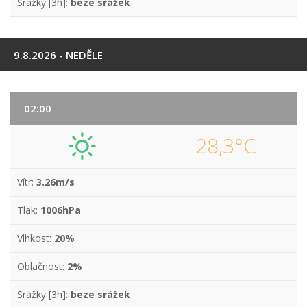
Srážky [3h]:
beze srážek
9.8.2026 - NEDĚLE
02:00
28,3°C
Vítr:
3.26m/s
Tlak:
1006hPa
Vlhkost:
20%
Oblačnost:
2%
Srážky [3h]:
beze srážek