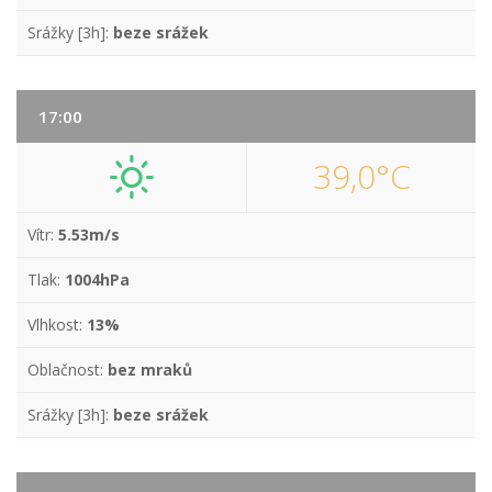
Srážky [3h]:
beze srážek
17:00
39,0°C
Vítr:
5.53m/s
Tlak:
1004hPa
Vlhkost:
13%
Oblačnost:
bez mraků
Srážky [3h]:
beze srážek