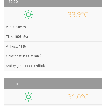
20:00
33,9°C
Vítr:
3.84m/s
Tlak:
1005hPa
Vlhkost:
18%
Oblačnost:
bez mraků
Srážky [3h]:
beze srážek
23:00
31,0°C