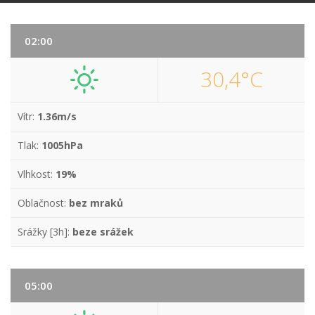
02:00
30,4°C
Vítr:
1.36m/s
Tlak:
1005hPa
Vlhkost:
19%
Oblačnost:
bez mraků
Srážky [3h]:
beze srážek
05:00