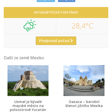
AKTUÁLNÍ POČASÍ V DESTINACI
28,4°C
Předpověď počasí
Další ze země Mexiko
Uxmal je bývalé
Oaxaca – barokní
mayské město na
klenot jižního Mexika
poloostrově Yucatán