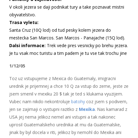
V okoli jezera se daji podnikat tury a take poznavat mistni
obyvatelstvo.
Trasa vyletu:
Santa Cruz (10Q lod) od tud pesky kolem jezera do
mestecka San Marcos. San Marcos - Panajache (15Q lod).
Dalsi informace:
Trek vede pres vesnicky po brehu jezera.
Je tu vsak moc turistu a tim padem je tu vse tak trochu jine
1/12/05
Toz uz vstupujeme z Mexica do Guatemaly, imigracni
urednik je prijemnej a chce 10 Q za vstup do zeme, jeste ze
jsem smenil v mexiku 20 $ tak je ted s klukama vyuzijem.
Vubec nam nikdo nekontroluje
batohy
coz jsem s podivem,
jen se zajimaji o vystupni razitko z
Mexika
. Nas kamarad z
USA jej nema jelikoz nemel ani vstupni a tak nakonec
uprosil Guatemalskeho urednika at mu da Guatemalske,
jinak by byl docela v riti, jelikoz by nemohl do Mexika ani