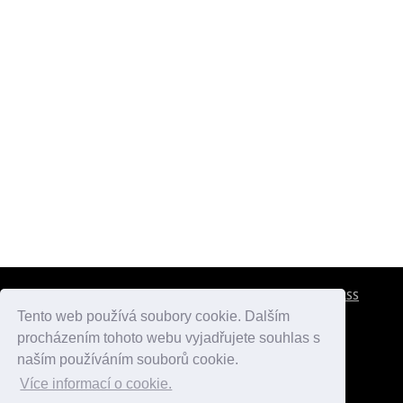
CESTOVNÍ POJIŠTĚNÍ
KONTAKTY
REKLAMA
RSS
Tento web používá soubory cookie. Dalším
procházením tohoto webu vyjadřujete souhlas s
atlasmest.cz
atlaspamatek.info
atlaszemi.info
naším používáním souborů cookie.
Více informací o cookie.
© 2005 - 2026 Desperado.cz. Všechna práva vyhrazena.