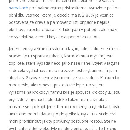
je hrozne vedro a tak nema cenu nic delat nez se valet v
hamakach
pod palmovejma pristreskama. Vyrazime pak na
obhlidku vesnice, ktera je docela mala. Z 80% je vesnice
postavena ze dreva a palmoveho listi pripadne nejaka
plechova strecha ci baracek. Lide jsou v pohode, ale snazi
se vydelat na vsem, i kdyz se aspon nevnucujou.
Jeden den vyrazime na vylet do lagun, kde sledujeme mistni
ptacvo. Je tu spousta tukanu, kormoranu a myslim jeste
zopilote, ktere vypada neco jako nase kane. Vtylet v lagune
si docela vychutnavame a na zaver jeste rybarime. Ja jsem
ulovil asi 2 ryby z cehoz jsem mel velkou radost. Klukum to
moc neslo, ale to neva, priste bude lepe. Po vejlete
vyrazime na krokodyli farmu kde je spousta krokodylu, jsou
pry i zde v lagunach, ale daleko takze mame smulu a
musime se spokojit jen s farmou. V ruznych rybnickach bylo
umisteno od mladat az po dospelke kusy a trak si clovek
mohl prohlidnout jak ty potvurky postupne rostou. Stejne
bych chtel videt krokodyly nekde v prirode, at je to trochu