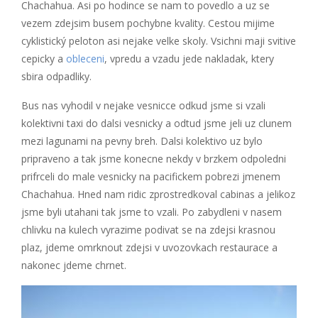
Chachahua. Asi po hodince se nam to povedlo a uz se
vezem zdejsim busem pochybne kvality. Cestou mijime
cyklistický peloton asi nejake velke skoly. Vsichni maji svitive
cepicky a
obleceni
, vpredu a vzadu jede nakladak, ktery
sbira odpadliky.
Bus nas vyhodil v nejake vesnicce odkud jsme si vzali
kolektivni taxi do dalsi vesnicky a odtud jsme jeli uz clunem
mezi lagunami na pevny breh. Dalsi kolektivo uz bylo
pripraveno a tak jsme konecne nekdy v brzkem odpoledni
prifrceli do male vesnicky na pacifickem pobrezi jmenem
Chachahua. Hned nam ridic zprostredkoval cabinas a jelikoz
jsme byli utahani tak jsme to vzali. Po zabydleni v nasem
chlivku na kulech vyrazime podivat se na zdejsi krasnou
plaz, jdeme omrknout zdejsi v uvozovkach restaurace a
nakonec jdeme chrnet.