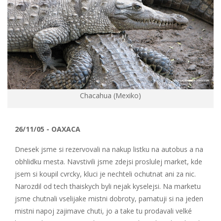
Chacahua (Mexiko)
26/11/05 - OAXACA
Dnesek jsme si rezervovali na nakup listku na autobus a na
obhlidku mesta. Navstivili jsme zdejsi proslulej market, kde
jsem si koupil cvrcky, kluci je nechteli ochutnat ani za nic.
Narozdil od tech thaiskych byli nejak kyselejsi. Na marketu
jsme chutnali vselijake mistni dobroty, pamatuji si na jeden
mistni napoj zajimave chuti, jo a take tu prodavali velké