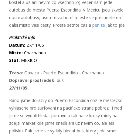
kostel a uz ani nevim co vsechno :o) Vecer nam jede
autobus do mesta Puerta Escondida. V Mexicu jsou skvele
nocni autobusy, usetrite za hotel a jeste se presunete na
dalsi misto vasi cesty. Proste setrite cas a
penize
jak to jde.
Praktické info
Datum:
27/11/05
Misto:
Chachahua
Stat:
MEXICO
Trasa:
Oaxaca - Puerto Escondido - Chachahua
Dopravni prostredek:
bus
27/11/05
Rano jsme dorazily do Puerto Escondida coz je mestecko
vyhlasene pro surfovani na pacificke strane pobrezi. Hned
jsme se vydali hledat potravu a tak nase kroky mirily na
zdejsi market kde jsme snedli ani uz nevim co, ale asi
polivku. Pak jsme se vydaly hledat bus, ktery jede smer