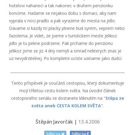
hotelovi nahaneci a tak nakonec v druhem penzionku
koncime. Hadame se nejakou dobu s domaci, aby nam
vyprala v noci pradlo a pak vyrazime do mesta na jidlo.
Davame si kazdy tri placky plnene bud syrem, veprem nebo
fazolema. Je videt, ze jseme v turistickem meste jelikoz
jidlo je tu pekne podrzene. Pak prchame do penzionu
jelikoz jsme se jiz 4 dny nemyli a smrad nekterych znas je
uz nevydrzitelnej. Po kompletni ociste usiname jako dudci.
_______________________________________________________________
Tento příspěvek je součástí cestopisu, který dokumentuje
mojí tříletou cestu kolem světa. Na úvodní článek
cestopisného seriálu se dostanete kliknutím na "
Stěpa ze
světa aneb CESTA KOLEM SVĚTA
".
Štěpán Javorčák |
13.4.2006
Sdílej na
Sdílej na