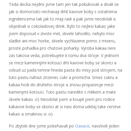
Teda decka nejdriv jsme tam jen tak pokukovali a divali se
jak si domorodci nechavaji drtit kavove boby s ostatnima
ingridiencema tak jak to maji radi a pak jsme neodolali a
objednali si cokoladovej drink. Bylo to nejlesi kakao jake
jsem doposud v zivote mel, skvele lahodilo, nebylo moc
sladke ani moc horke, skvele vychlazene primo z mixeru,
proste pohadka pro chutove poharky. Vyroba kakaa neni
zas takova veda, potrebujete k tomu dva stroje. V jednom
se mezi kamennými kotouci drti kavove boby se skorici a
odsud uz pada temne hneda pasta do misy pod strojem, na
tuto pastu nahazi zrizenec cukr a promicha. Smes cukru a
kakaa hodi do druheho stroje a znovu propasiruje mezi
kamenymi kotouci. Tuto pastu naredite s mlikem a mate
skvele kakao :o) Neodolal jsem a koupil jsem pro rodice
kakaove boby se skorici at si nasi doma udelaj take cerstve
kakao a smaknou si :o)
Po zbytek dne jsme pobehavali po
Oaxace
, navstivili jeden