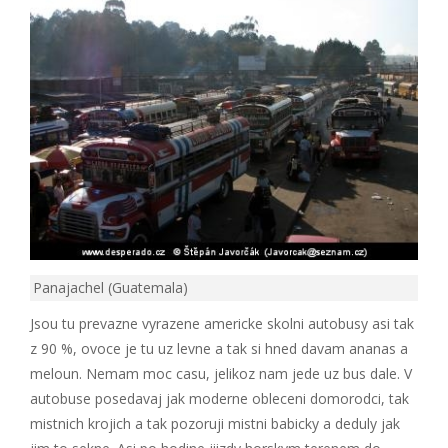
Panajachel (Guatemala)
Jsou tu prevazne vyrazene americke skolni autobusy asi tak
z 90 %, ovoce je tu uz levne a tak si hned davam ananas a
meloun. Nemam moc casu, jelikoz nam jede uz bus dale. V
autobuse posedavaj jak moderne obleceni domorodci, tak
mistnich krojich a tak pozoruji mistni babicky a deduly jak