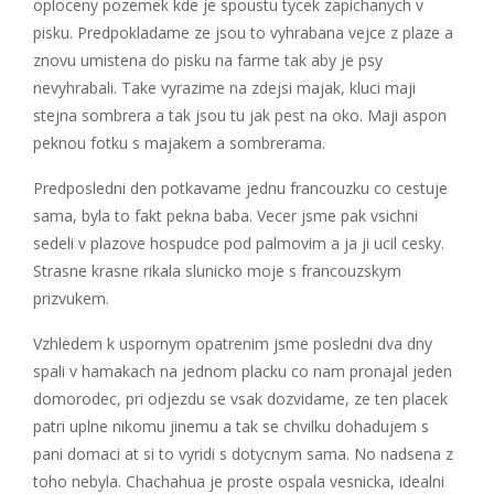
oploceny pozemek kde je spoustu tycek zapichanych v
pisku. Predpokladame ze jsou to vyhrabana vejce z plaze a
znovu umistena do pisku na farme tak aby je psy
nevyhrabali. Take vyrazime na zdejsi majak, kluci maji
stejna sombrera a tak jsou tu jak pest na oko. Maji aspon
peknou fotku s majakem a sombrerama.
Predposledni den potkavame jednu francouzku co cestuje
sama, byla to fakt pekna baba. Vecer jsme pak vsichni
sedeli v plazove hospudce pod palmovim a ja ji ucil cesky.
Strasne krasne rikala slunicko moje s francouzskym
prizvukem.
Vzhledem k uspornym opatrenim jsme posledni dva dny
spali v hamakach na jednom placku co nam pronajal jeden
domorodec, pri odjezdu se vsak dozvidame, ze ten placek
patri uplne nikomu jinemu a tak se chvilku dohadujem s
pani domaci at si to vyridi s dotycnym sama. No nadsena z
toho nebyla. Chachahua je proste ospala vesnicka, idealni