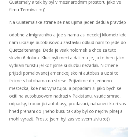
Guatemaly a tak by byl v mezinarodnim prostoru jako ve
filmu Terminal :o))
Na Guatemalske strane se nas ujima jeden dedula pravdep
odobne z imigracniho a jde s nama asi necelej kilometr kde
nam ukazuje autobusovou zastavku odkud nam to jede do
Quetzaltenanga. Deda je vsak holomek a chce za tuto
sluzbu 6 dolaru. Kluci byli meci a dali mu je, ja to beru jako
vydirani turistu jelikoz jsme si sluzbu nezadali. Nicmene
prijizdi pomalovanej americkej skolni autobus a uz si to
frcime s batohama na strese. Prijizdime do jednoho
mestecka, kde nas vyhazujou a pripadam si jako bych se
ocitl na autobusovem nadrazi v Pakistanu, vsude smrad,
odpadky, troubejici autobusy, prodavaci, nahaneci kteri vas
hned prehani do jineho busu tak aby byl co nejdriv plnej a
mohl vyrazit. Proste jsem byl zas ve svem zivlu :o))