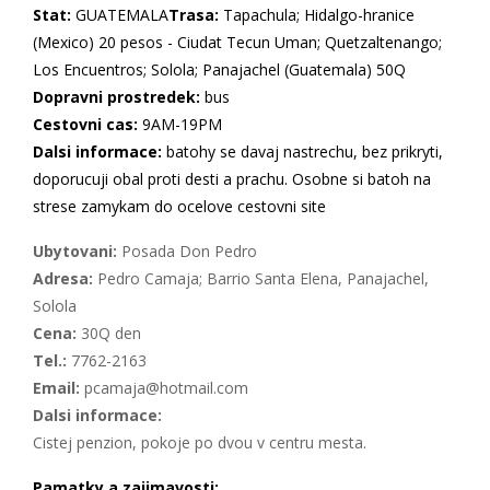
Stat:
GUATEMALA
Trasa:
Tapachula; Hidalgo-hranice
(Mexico) 20 pesos - Ciudat Tecun Uman; Quetzaltenango;
Los Encuentros; Solola; Panajachel (Guatemala) 50Q
Dopravni prostredek:
bus
Cestovni cas:
9AM-19PM
Dalsi informace:
batohy se davaj nastrechu, bez prikryti,
doporucuji obal proti desti a prachu. Osobne si batoh na
strese zamykam do ocelove cestovni site
Ubytovani:
Posada Don Pedro
Adresa:
Pedro Camaja; Barrio Santa Elena, Panajachel,
Solola
Cena:
30Q den
Tel.:
7762-2163
Email:
pcamaja@hotmail.com
Dalsi informace:
Cistej penzion, pokoje po dvou v centru mesta.
Pamatky a zajimavosti: