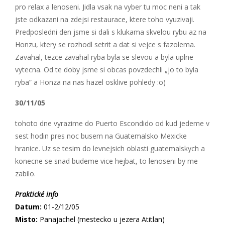
pro relax a lenoseni. Jidla vsak na vyber tu moc neni a tak
jste odkazani na zdejsi restaurace, ktere toho vyuzivaji.
Predposledni den jsme si dali s klukama skvelou rybu az na
Honzu, ktery se rozhodl setrit a dat si vejce s fazolema.
Zavahal, tezce zavahal ryba byla se slevou a byla uplne
vytecna. Od te doby jsme si obcas povzdechli „jo to byla
ryba” a Honza na nas hazel osklive pohledy :o)
30/11/05
tohoto dne vyrazime do Puerto Escondido od kud jedeme v
sest hodin pres noc busem na Guatemalsko Mexicke
hranice. Uz se tesim do levnejsich oblasti guatemalskych a
konecne se snad budeme vice hejbat, to lenoseni by me
zabilo.
Praktické info
Datum:
01-2/12/05
Misto:
Panajachel (mestecko u jezera Atitlan)