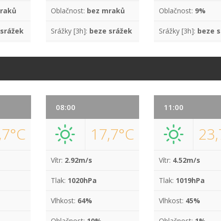
raků
Oblačnost:
bez mraků
Oblačnost:
9%
 srážek
Srážky [3h]:
beze srážek
Srážky [3h]:
beze s
08:00
11:00
,7°C
17,7°C
23,
Vítr:
2.92m/s
Vítr:
4.52m/s
Tlak:
1020hPa
Tlak:
1019hPa
Vlhkost:
64%
Vlhkost:
45%
Oblačnost:
10%
Oblačnost:
1%