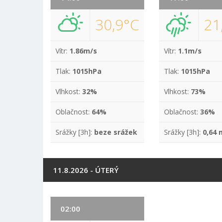
30,9°C
21
Vítr:
1.86m/s
Vítr:
1.1m/s
Tlak:
1015hPa
Tlak:
1015hPa
Vlhkost:
32%
Vlhkost:
73%
Oblačnost:
64%
Oblačnost:
36%
Srážky [3h]:
beze srážek
Srážky [3h]:
0,64
11.8.2026 - ÚTERÝ
02:00