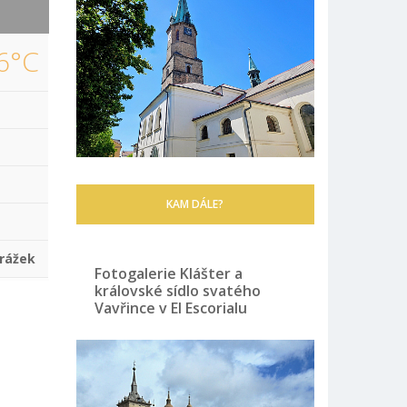
6°C
KAM DÁLE?
rážek
Fotogalerie Klášter a
královské sídlo svatého
Vavřince v El Escorialu