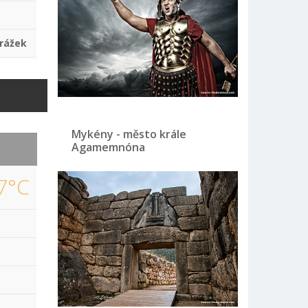
rážek
Mykény - město krále
Agamemnóna
7°C