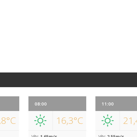
08:00
11:00
,8°C
16,3°C
21,
Vítr:
1.65m/s
Vítr:
2.55m/s