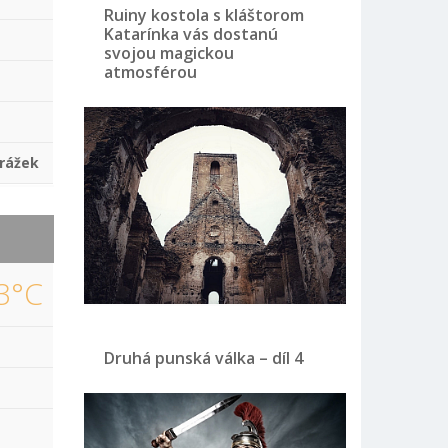
Ruiny kostola s kláštorom
Katarínka vás dostanú
svojou magickou
atmosférou
rážek
3°C
Druhá punská válka – díl 4