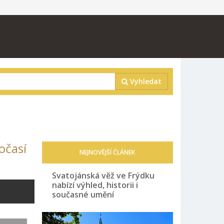
Vyhledat
očasí
NEJNOVĚJŠÍ ČLÁNEK
Svatojánská věž ve Frýdku
nabízí výhled, historii i
současné umění