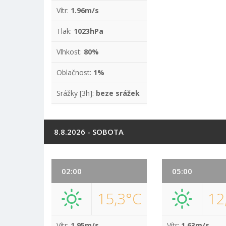
Vítr:
1.96m/s
Tlak:
1023hPa
Vlhkost:
80%
Oblačnost:
1%
Srážky [3h]:
beze srážek
8.8.2026 - SOBOTA
02:00
05:00
15,3°C
12
Vítr:
1.95m/s
Vítr:
1.63m/s