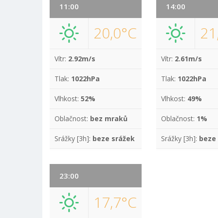
11:00
14:00
20,0°C
21
Vítr:
2.92m/s
Vítr:
2.61m/s
Tlak:
1022hPa
Tlak:
1022hPa
Vlhkost:
52%
Vlhkost:
49%
Oblačnost:
bez mraků
Oblačnost:
1%
Srážky [3h]:
beze srážek
Srážky [3h]:
beze
23:00
17,7°C