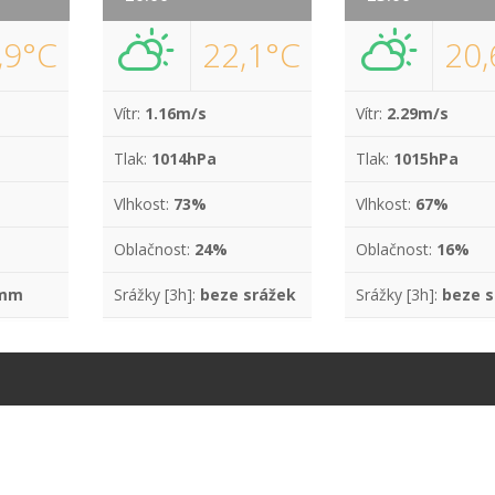
,9°C
22,1°C
20,
Vítr:
1.16m/s
Vítr:
2.29m/s
Tlak:
1014hPa
Tlak:
1015hPa
Vlhkost:
73%
Vlhkost:
67%
Oblačnost:
24%
Oblačnost:
16%
 mm
Srážky [3h]:
beze srážek
Srážky [3h]:
beze s