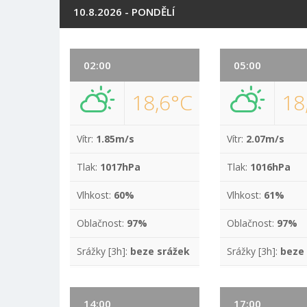
10.8.2026 - PONDĚLÍ
02:00
05:00
18,6°C
18
Vítr:
1.85m/s
Vítr:
2.07m/s
Tlak:
1017hPa
Tlak:
1016hPa
Vlhkost:
60%
Vlhkost:
61%
Oblačnost:
97%
Oblačnost:
97%
Srážky [3h]:
beze srážek
Srážky [3h]:
beze
14:00
17:00