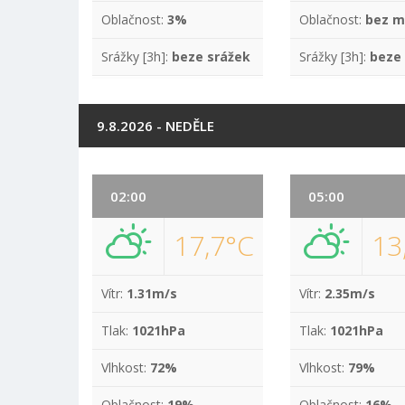
Oblačnost:
3%
Oblačnost:
bez m
Srážky [3h]:
beze srážek
Srážky [3h]:
beze
9.8.2026 - NEDĚLE
02:00
05:00
17,7°C
13
Vítr:
1.31m/s
Vítr:
2.35m/s
Tlak:
1021hPa
Tlak:
1021hPa
Vlhkost:
72%
Vlhkost:
79%
Oblačnost:
19%
Oblačnost:
16%