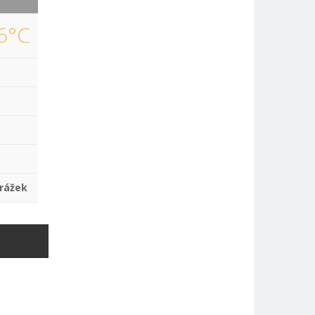
6°C
rážek