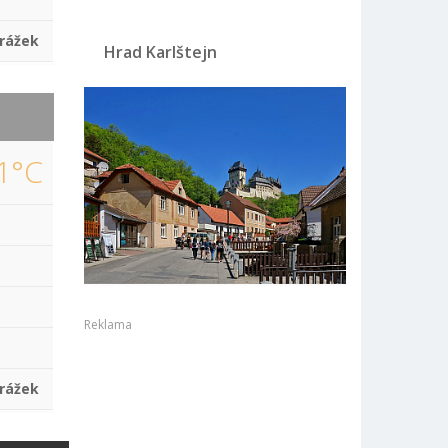
rážek
Hrad Karlštejn
1°C
Reklama
rážek