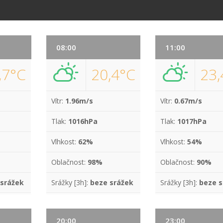
08:00
11:00
,7°C
20,4°C
23,
Vítr:
1.96m/s
Vítr:
0.67m/s
Tlak:
1016hPa
Tlak:
1017hPa
Vlhkost:
62%
Vlhkost:
54%
Oblačnost:
98%
Oblačnost:
90%
 srážek
Srážky [3h]:
beze srážek
Srážky [3h]:
beze s
20:00
23:00