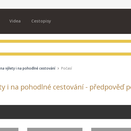
Videa
Cestopisy
na výlety i na pohodlné cestování
Počasí
ty i na pohodlné cestování - předpověď p