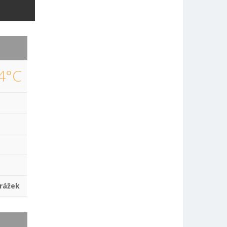
4°C
rážek