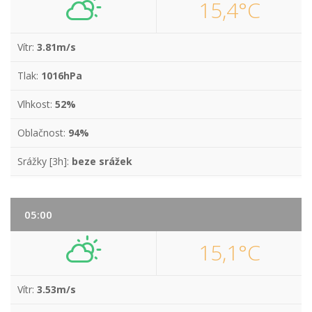
15,4°C
Vítr:
3.81m/s
Tlak:
1016hPa
Vlhkost:
52%
Oblačnost:
94%
Srážky [3h]:
beze srážek
05:00
15,1°C
Vítr:
3.53m/s