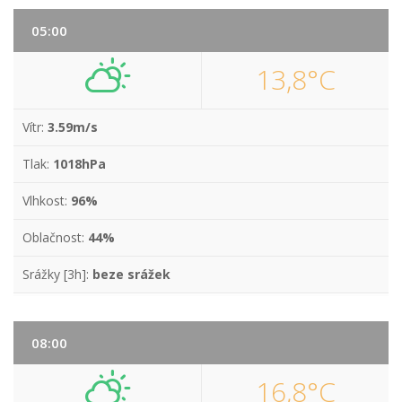
05:00
13,8°C
Vítr:
3.59m/s
Tlak:
1018hPa
Vlhkost:
96%
Oblačnost:
44%
Srážky [3h]:
beze srážek
08:00
16,8°C