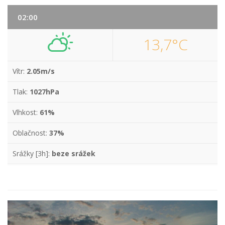
02:00
13,7°C
Vítr:
2.05m/s
Tlak:
1027hPa
Vlhkost:
61%
Oblačnost:
37%
Srážky [3h]:
beze srážek