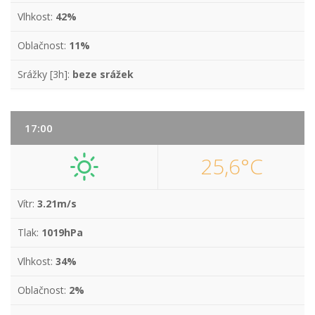
Vlhkost:
42%
Oblačnost:
11%
Srážky [3h]:
beze srážek
17:00
25,6°C
Vítr:
3.21m/s
Tlak:
1019hPa
Vlhkost:
34%
Oblačnost:
2%