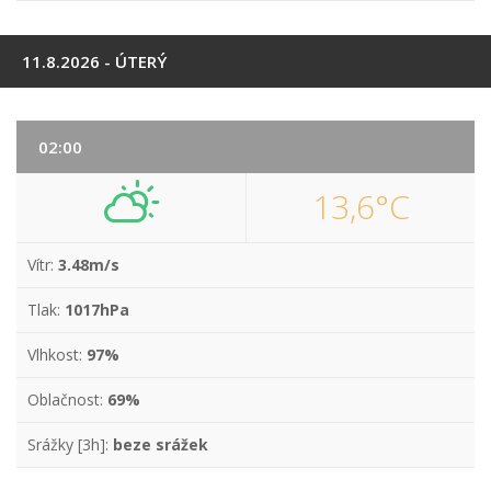
11.8.2026 - ÚTERÝ
02:00
13,6°C
Vítr:
3.48m/s
Tlak:
1017hPa
Vlhkost:
97%
Oblačnost:
69%
Srážky [3h]:
beze srážek