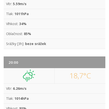
Vítr:
5.59m/s
Tlak:
1011hPa
Vlhkost:
34%
Oblačnost:
85%
Srážky [3h]:
beze srážek
20:00
18,7°C
Vítr:
6.26m/s
Tlak:
1014hPa
Vlhkost:
93%