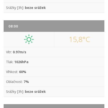
Srážky [3h]:
beze srážek
08:00
15,8°C
Vítr:
0.97m/s
Tlak:
1026hPa
Vlhkost:
60%
Oblačnost:
7%
Srážky [3h]:
beze srážek