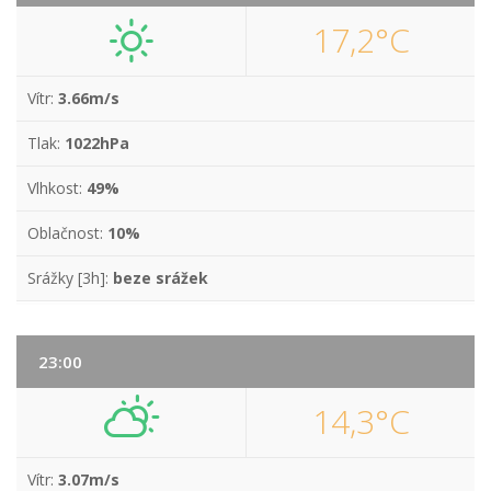
17,2°C
Vítr:
3.66m/s
Tlak:
1022hPa
Vlhkost:
49%
Oblačnost:
10%
Srážky [3h]:
beze srážek
23:00
14,3°C
Vítr:
3.07m/s