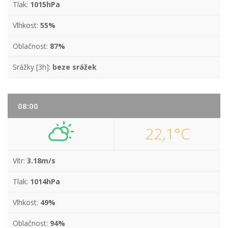
Tlak:
1015hPa
Vlhkost:
55%
Oblačnost:
87%
Srážky [3h]:
beze srážek
08:00
22,1°C
Vítr:
3.18m/s
Tlak:
1014hPa
Vlhkost:
49%
Oblačnost:
94%