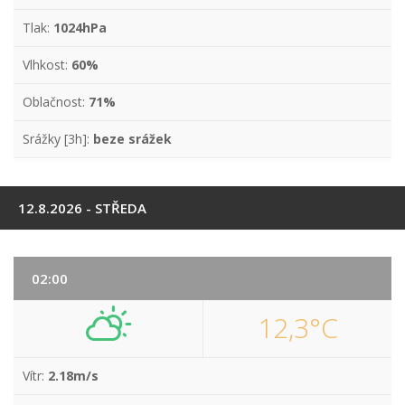
Tlak:
1024hPa
Vlhkost:
60%
Oblačnost:
71%
Srážky [3h]:
beze srážek
12.8.2026 - STŘEDA
02:00
12,3°C
Vítr:
2.18m/s