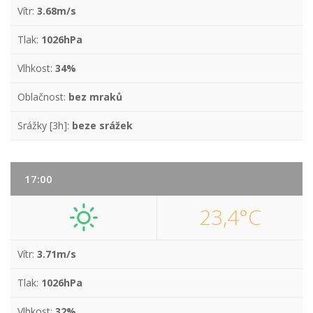
Vítr:
3.68m/s
Tlak:
1026hPa
Vlhkost:
34%
Oblačnost:
bez mraků
Srážky [3h]:
beze srážek
17:00
23,4°C
Vítr:
3.71m/s
Tlak:
1026hPa
Vlhkost:
32%