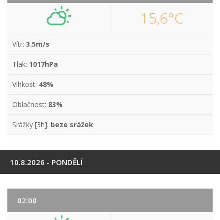
15,6°C
Vítr:
3.5m/s
Tlak:
1017hPa
Vlhkost:
48%
Oblačnost:
83%
Srážky [3h]:
beze srážek
10.8.2026 - PONDĚLÍ
02:00