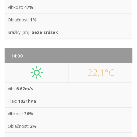
Vlhkost:
47%
Oblačnost:
1%
Srážky [3h]:
beze srážek
14:00
22,1°C
Vítr:
6.62m/s
Tlak:
1021hPa
Vlhkost:
36%
Oblačnost:
2%