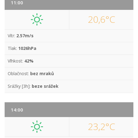
11:00
20,6°C
Vítr:
2.57m/s
Tlak:
1026hPa
Vlhkost:
42%
Oblačnost:
bez mraků
Srážky [3h]:
beze srážek
14:00
23,2°C