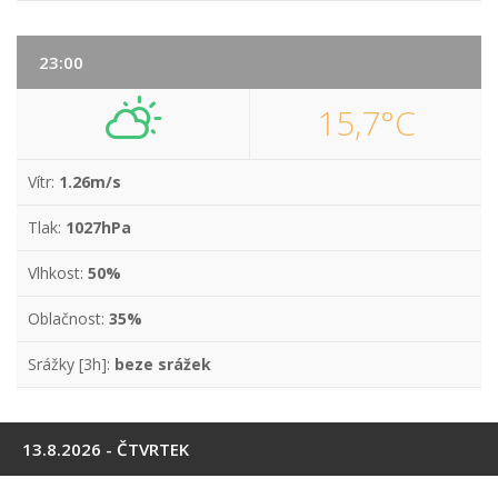
23:00
15,7°C
Vítr:
1.26m/s
Tlak:
1027hPa
Vlhkost:
50%
Oblačnost:
35%
Srážky [3h]:
beze srážek
13.8.2026 - ČTVRTEK