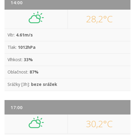
14:00
28,2°C
Vítr:
4.61m/s
Tlak:
1012hPa
Vlhkost:
33%
Oblačnost:
87%
Srážky [3h]:
beze srážek
17:00
30,2°C