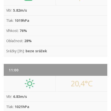
Vítr:
5.82m/s
Tlak:
1019hPa
Vlhkost:
76%
Oblačnost:
28%
Srážky [3h]:
beze srážek
11:00
20,4°C
Vítr:
6.83m/s
Tlak:
1021hPa