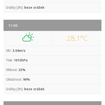
Srážky [3h]:
beze srážek
11:00
28,1°C
Vítr:
3.04m/s
Tlak:
1013hPa
Vlhkost:
33%
Oblačnost:
96%
Srážky [3h]:
beze srážek