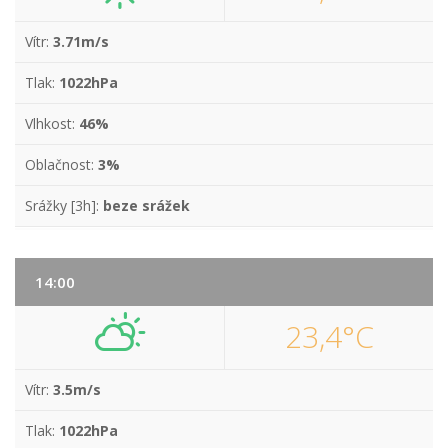
Vítr:
3.71m/s
Tlak:
1022hPa
Vlhkost:
46%
Oblačnost:
3%
Srážky [3h]:
beze srážek
14:00
23,4°C
Vítr:
3.5m/s
Tlak:
1022hPa