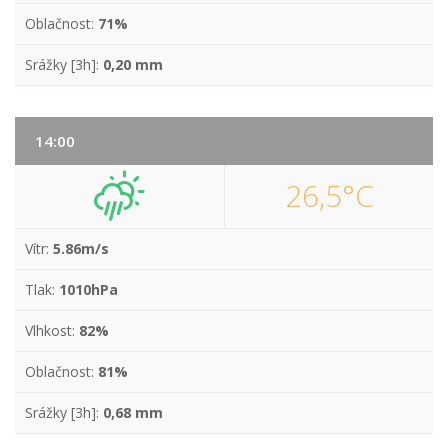
Oblačnost:
71%
Srážky [3h]:
0,20 mm
14:00
26,5°C
Vítr:
5.86m/s
Tlak:
1010hPa
Vlhkost:
82%
Oblačnost:
81%
Srážky [3h]:
0,68 mm