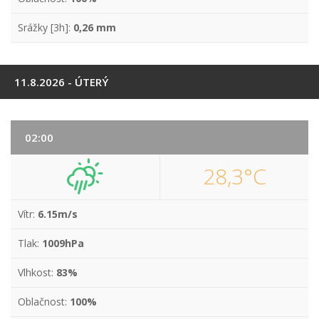
Srážky [3h]:
0,26 mm
11.8.2026 - ÚTERÝ
02:00
28,3°C
Vítr:
6.15m/s
Tlak:
1009hPa
Vlhkost:
83%
Oblačnost:
100%