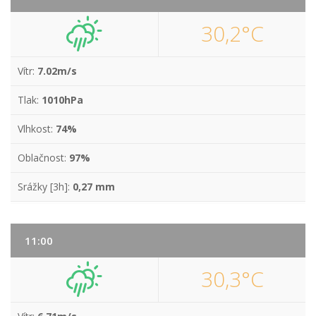
30,2°C
Vítr:
7.02m/s
Tlak:
1010hPa
Vlhkost:
74%
Oblačnost:
97%
Srážky [3h]:
0,27 mm
11:00
30,3°C