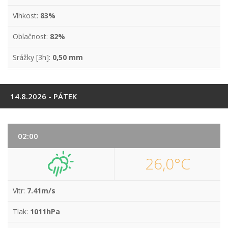
Vlhkost:
83%
Oblačnost:
82%
Srážky [3h]:
0,50 mm
14.8.2026 - PÁTEK
02:00
26,0°C
Vítr:
7.41m/s
Tlak:
1011hPa