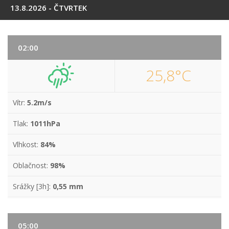
13.8.2026 - ČTVRTEK
02:00
25,8°C
Vítr:
5.2m/s
Tlak:
1011hPa
Vlhkost:
84%
Oblačnost:
98%
Srážky [3h]:
0,55 mm
05:00