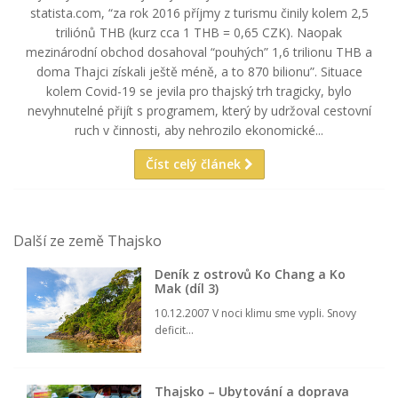
statista.com, “za rok 2016 příjmy z turismu činily kolem 2,5
triliónů THB (kurz cca 1 THB = 0,65 CZK). Naopak
mezinárodní obchod dosahoval “pouhých” 1,6 trilionu THB a
doma Thajci získali ještě méně, a to 870 bilionu”. Situace
kolem Covid-19 se jevila pro thajský trh tragicky, bylo
nevyhnutelné přijít s programem, který by udržoval cestovní
ruch v činnosti, aby nehrozilo ekonomické...
Číst celý článek
Další ze země Thajsko
Deník z ostrovů Ko Chang a Ko
Mak (díl 3)
10.12.2007 V noci klimu sme vypli. Snovy
deficit...
Thajsko – Ubytování a doprava