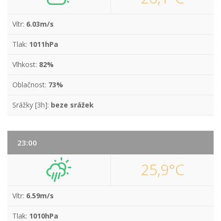
Vítr:
6.03m/s
Tlak:
1011hPa
Vlhkost:
82%
Oblačnost:
73%
Srážky [3h]:
beze srážek
23:00
25,9°C
Vítr:
6.59m/s
Tlak:
1010hPa