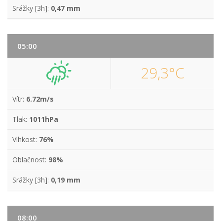
Srážky [3h]:
0,47 mm
05:00
29,3°C
Vítr:
6.72m/s
Tlak:
1011hPa
Vlhkost:
76%
Oblačnost:
98%
Srážky [3h]:
0,19 mm
08:00