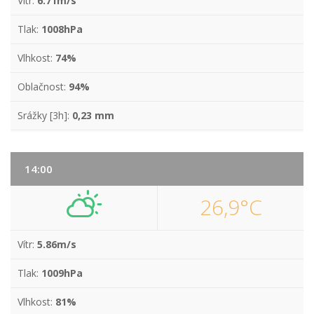
Vítr:
6.71m/s
Tlak:
1008hPa
Vlhkost:
74%
Oblačnost:
94%
Srážky [3h]:
0,23 mm
14:00
26,9°C
Vítr:
5.86m/s
Tlak:
1009hPa
Vlhkost:
81%