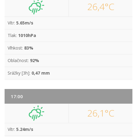
26,4°C
Vítr:
5.65m/s
Tlak:
1010hPa
Vlhkost:
83%
Oblačnost:
92%
Srážky [3h]:
0,47 mm
17:00
26,1°C
Vítr:
5.24m/s