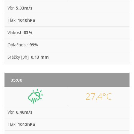
Vítr:
5.33m/s
Tlak:
1010hPa
Vlhkost:
83%
Oblačnost:
99%
Srážky [3h]:
0,13 mm
05:00
27,4°C
Vítr:
6.46m/s
Tlak:
1012hPa