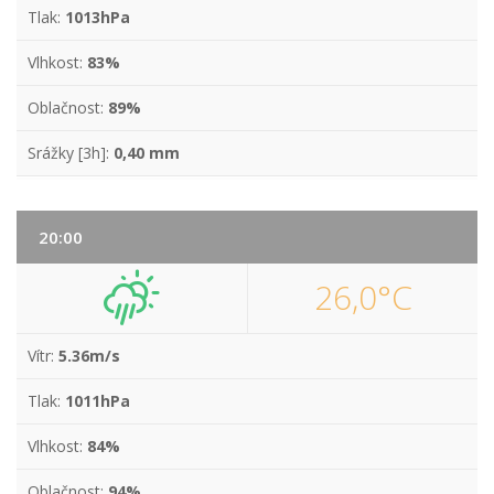
Tlak:
1013hPa
Vlhkost:
83%
Oblačnost:
89%
Srážky [3h]:
0,40 mm
20:00
26,0°C
Vítr:
5.36m/s
Tlak:
1011hPa
Vlhkost:
84%
Oblačnost:
94%