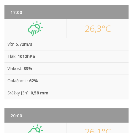
17:00
26,3°C
Vítr:
5.72m/s
Tlak:
1012hPa
Vlhkost:
83%
Oblačnost:
62%
Srážky [3h]:
0,58 mm
20:00
26,1°C