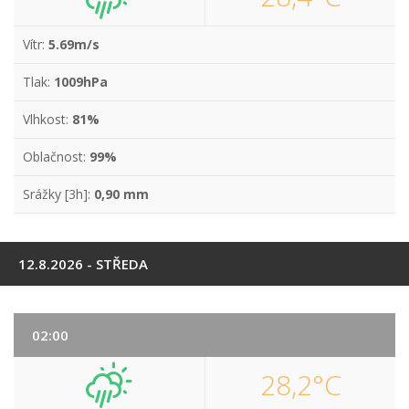
Vítr:
5.69m/s
Tlak:
1009hPa
Vlhkost:
81%
Oblačnost:
99%
Srážky [3h]:
0,90 mm
12.8.2026 - STŘEDA
02:00
28,2°C