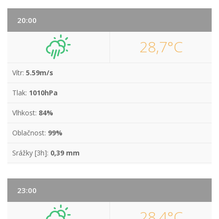
20:00
28,7°C
Vítr:
5.59m/s
Tlak:
1010hPa
Vlhkost:
84%
Oblačnost:
99%
Srážky [3h]:
0,39 mm
23:00
28,4°C