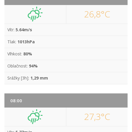
26,8°C
Vítr:
5.64m/s
Tlak:
1013hPa
Vlhkost:
80%
Oblačnost:
94%
Srážky [3h]:
1,29 mm
08:00
27,3°C