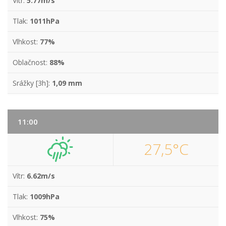
Vítr:
5.77m/s
Tlak:
1011hPa
Vlhkost:
77%
Oblačnost:
88%
Srážky [3h]:
1,09 mm
11:00
27,5°C
Vítr:
6.62m/s
Tlak:
1009hPa
Vlhkost:
75%