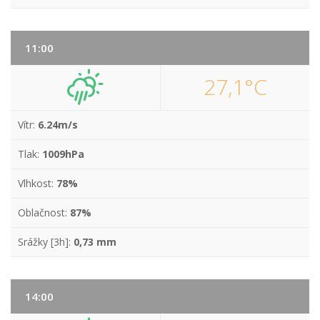
11:00
27,1°C
Vítr:
6.24m/s
Tlak:
1009hPa
Vlhkost:
78%
Oblačnost:
87%
Srážky [3h]:
0,73 mm
14:00