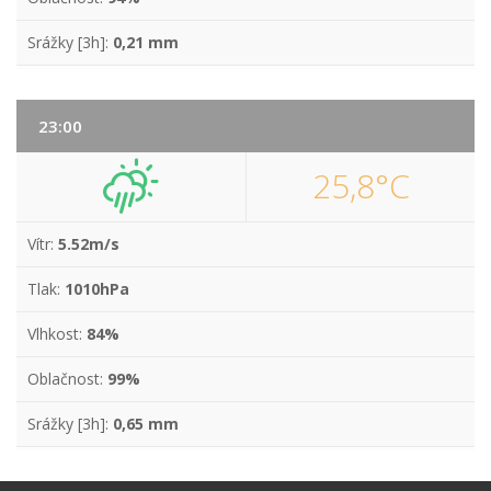
Srážky [3h]:
0,21 mm
23:00
25,8°C
Vítr:
5.52m/s
Tlak:
1010hPa
Vlhkost:
84%
Oblačnost:
99%
Srážky [3h]:
0,65 mm