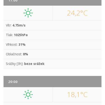
17:00
24,2°C
Vítr:
4.75m/s
Tlak:
1025hPa
Vlhkost:
31%
Oblačnost:
8%
Srážky [3h]:
beze srážek
20:00
18,1°C