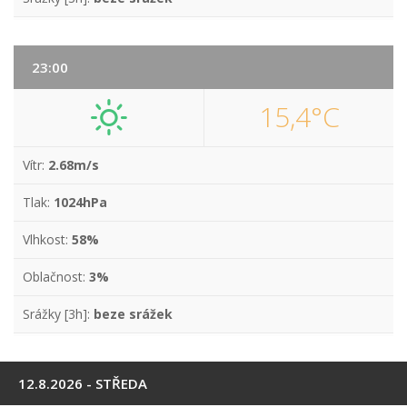
23:00
15,4°C
Vítr:
2.68m/s
Tlak:
1024hPa
Vlhkost:
58%
Oblačnost:
3%
Srážky [3h]:
beze srážek
12.8.2026 - STŘEDA