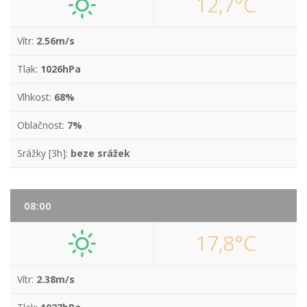
12,7°C
Vítr:
2.56m/s
Tlak:
1026hPa
Vlhkost:
68%
Oblačnost:
7%
Srážky [3h]:
beze srážek
08:00
17,8°C
Vítr:
2.38m/s