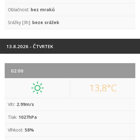
Oblačnost:
bez mraků
Srážky [3h]:
beze srážek
13.8.2026 - ČTVRTEK
02:00
13,8°C
Vítr:
2.99m/s
Tlak:
1027hPa
Vlhkost:
58%