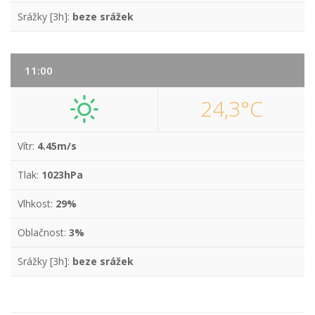
Srážky [3h]:
beze srážek
11:00
24,3°C
Vítr:
4.45m/s
Tlak:
1023hPa
Vlhkost:
29%
Oblačnost:
3%
Srážky [3h]:
beze srážek