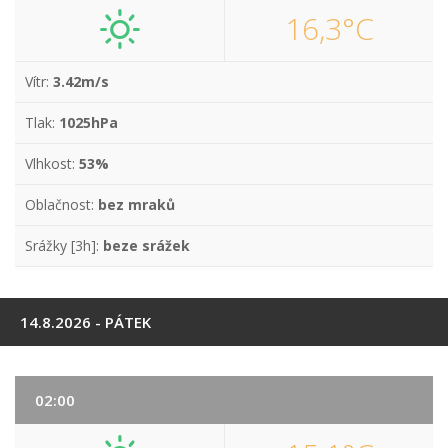
16,3°C
Vítr:
3.42m/s
Tlak:
1025hPa
Vlhkost:
53%
Oblačnost:
bez mraků
Srážky [3h]:
beze srážek
14.8.2026 - PÁTEK
02:00