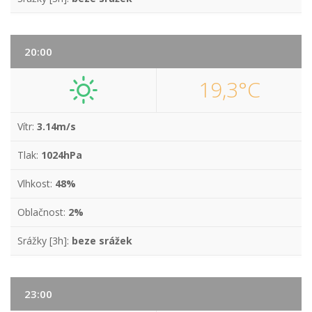
20:00
19,3°C
Vítr:
3.14m/s
Tlak:
1024hPa
Vlhkost:
48%
Oblačnost:
2%
Srážky [3h]:
beze srážek
23:00