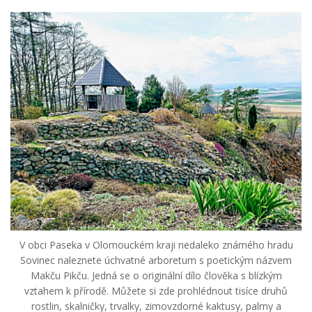
V obci Paseka v Olomouckém kraji nedaleko známého hradu
Sovinec naleznete úchvatné arboretum s poetickým názvem
Makču Pikču. Jedná se o originální dílo člověka s blízkým
vztahem k přírodě. Můžete si zde prohlédnout tisíce druhů
rostlin, skalničky, trvalky, zimovzdorné kaktusy, palmy a