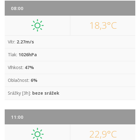
08:00
18,3°C
Vítr:
2.27m/s
Tlak:
1026hPa
Vlhkost:
47%
Oblačnost:
6%
Srážky [3h]:
beze srážek
11:00
22,9°C