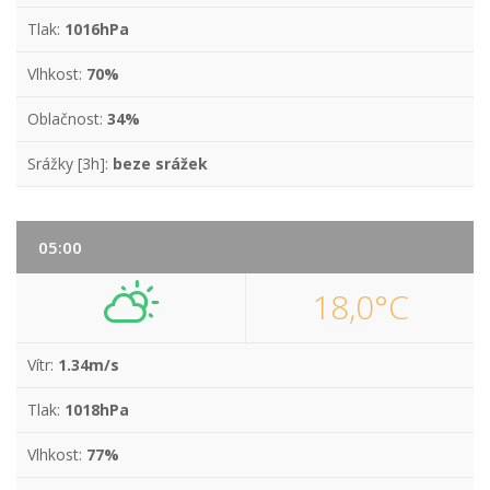
Tlak:
1016hPa
Vlhkost:
70%
Oblačnost:
34%
Srážky [3h]:
beze srážek
05:00
18,0°C
Vítr:
1.34m/s
Tlak:
1018hPa
Vlhkost:
77%