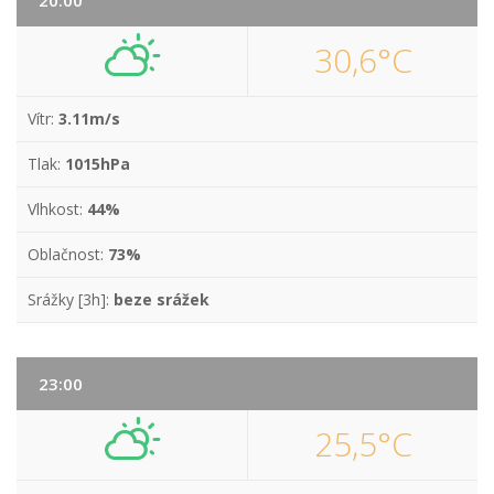
20:00
30,6°C
Vítr:
3.11m/s
Tlak:
1015hPa
Vlhkost:
44%
Oblačnost:
73%
Srážky [3h]:
beze srážek
23:00
25,5°C