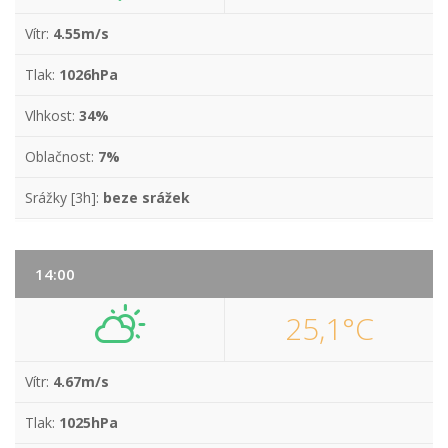
Vítr:
4.55m/s
Tlak:
1026hPa
Vlhkost:
34%
Oblačnost:
7%
Srážky [3h]:
beze srážek
14:00
25,1°C
Vítr:
4.67m/s
Tlak:
1025hPa