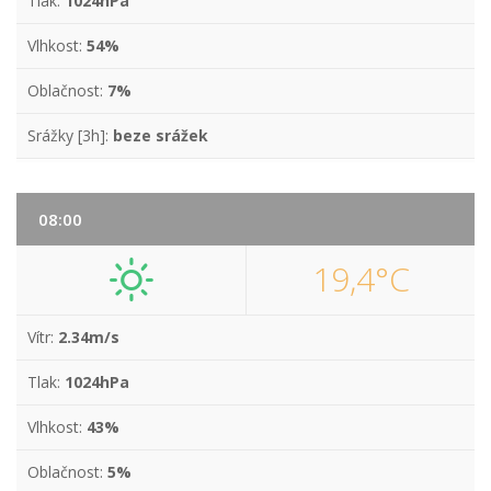
Tlak:
1024hPa
Vlhkost:
54%
Oblačnost:
7%
Srážky [3h]:
beze srážek
08:00
19,4°C
Vítr:
2.34m/s
Tlak:
1024hPa
Vlhkost:
43%
Oblačnost:
5%