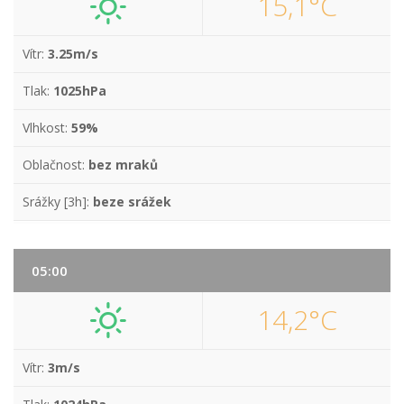
15,1°C
Vítr:
3.25m/s
Tlak:
1025hPa
Vlhkost:
59%
Oblačnost:
bez mraků
Srážky [3h]:
beze srážek
05:00
14,2°C
Vítr:
3m/s