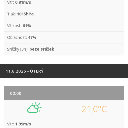
Vítr:
0.81m/s
Tlak:
1015hPa
Vlhkost:
61%
Oblačnost:
47%
Srážky [3h]:
beze srážek
11.8.2026 - ÚTERÝ
02:00
21,0°C
Vítr:
1.99m/s