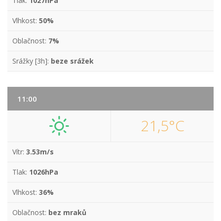
Tlak:
1027hPa
Vlhkost:
50%
Oblačnost:
7%
Srážky [3h]:
beze srážek
11:00
21,5°C
Vítr:
3.53m/s
Tlak:
1026hPa
Vlhkost:
36%
Oblačnost:
bez mraků