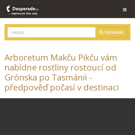
Vyhledat
Arboretum Makču Pikču vám
nabídne rostliny rostoucí od
Grónska po Tasmánii -
předpověď počasí v destinaci