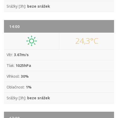
Srážky [3h]:
beze srážek
14:00
24,3°C
Vítr:
3.67m/s
Tlak:
1025hPa
Vlhkost:
30%
Oblačnost:
1%
Srážky [3h]:
beze srážek