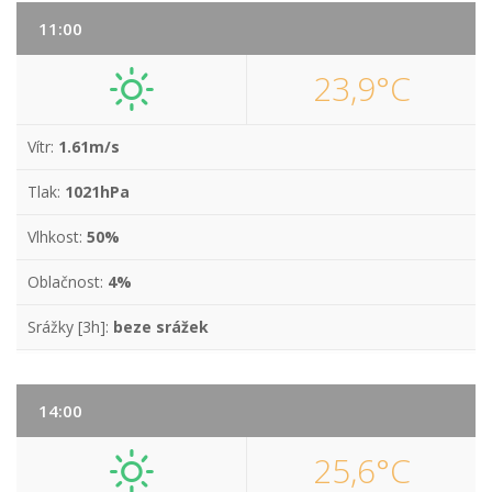
11:00
23,9°C
Vítr:
1.61m/s
Tlak:
1021hPa
Vlhkost:
50%
Oblačnost:
4%
Srážky [3h]:
beze srážek
14:00
25,6°C