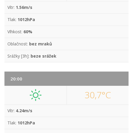
Vítr:
1.56m/s
Tlak:
1012hPa
Vlhkost:
60%
Oblačnost:
bez mraků
Srážky [3h]:
beze srážek
20:00
30,7°C
Vítr:
4.24m/s
Tlak:
1012hPa