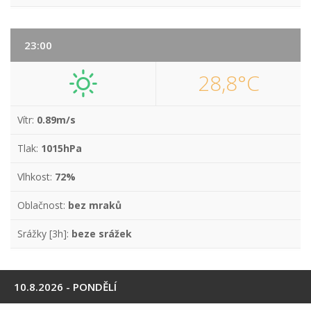
23:00
28,8°C
Vítr:
0.89m/s
Tlak:
1015hPa
Vlhkost:
72%
Oblačnost:
bez mraků
Srážky [3h]:
beze srážek
10.8.2026 - PONDĚLÍ