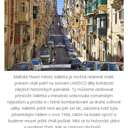
Maltské hlavní město Valletta je možná relativně malé,
právem však patří na seznam UNESCO díky bohatosti
zdejších historických památek. Ty můžeme obdivovat
přestože Valletta v minulosti vzdorovala osmanským
nájezdům a prožila si i četné bombardování za druhé světové
války. Vallettě ještě není ani pět set let, založena totiž byla
johanitským řádem v roce 1566, takže na kulaté výročí si
budeme muset ještě chvíli počkat. Mísí se tu historické jádro
a moderní čtvrti, kde je centrum obchodů....