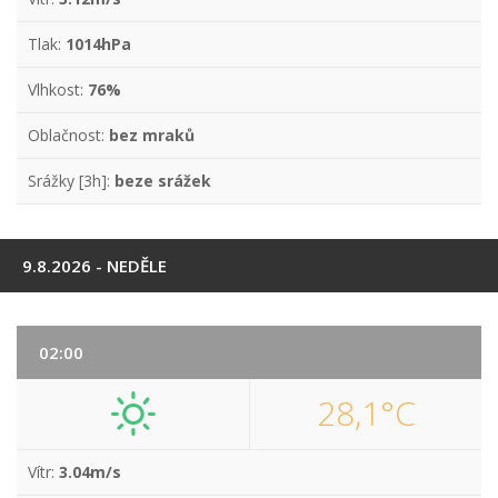
Tlak:
1014hPa
Vlhkost:
76%
Oblačnost:
bez mraků
Srážky [3h]:
beze srážek
9.8.2026 - NEDĚLE
02:00
28,1°C
Vítr:
3.04m/s