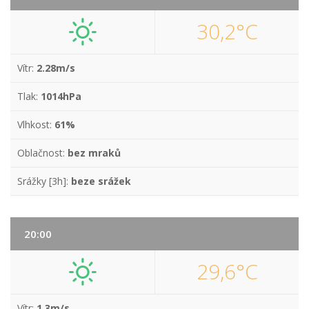
30,2°C
Vítr:
2.28m/s
Tlak:
1014hPa
Vlhkost:
61%
Oblačnost:
bez mraků
Srážky [3h]:
beze srážek
20:00
29,6°C
Vítr:
1.3m/s