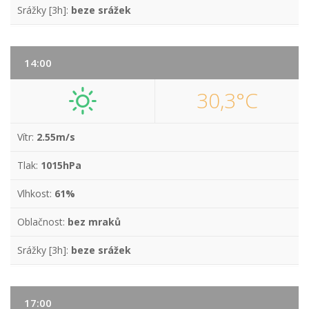
Srážky [3h]:
beze srážek
14:00
30,3°C
Vítr:
2.55m/s
Tlak:
1015hPa
Vlhkost:
61%
Oblačnost:
bez mraků
Srážky [3h]:
beze srážek
17:00