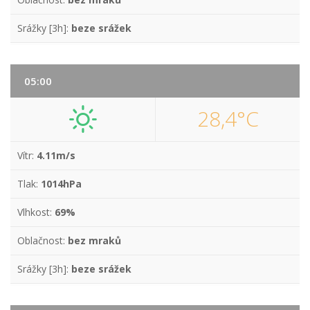
Srážky [3h]:
beze srážek
05:00
28,4°C
Vítr:
4.11m/s
Tlak:
1014hPa
Vlhkost:
69%
Oblačnost:
bez mraků
Srážky [3h]:
beze srážek