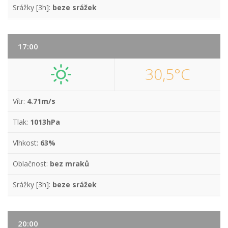
Srážky [3h]:
beze srážek
17:00
30,5°C
Vítr:
4.71m/s
Tlak:
1013hPa
Vlhkost:
63%
Oblačnost:
bez mraků
Srážky [3h]:
beze srážek
20:00