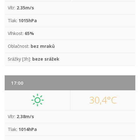
Vítr:
2.35m/s
Tlak:
1015hPa
Vlhkost:
65%
Oblačnost:
bez mraků
Srážky [3h]:
beze srážek
17:00
30,4°C
Vítr:
2.38m/s
Tlak:
1014hPa