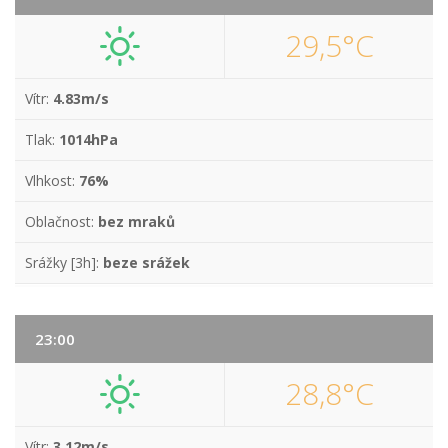
29,5°C
Vítr:
4.83m/s
Tlak:
1014hPa
Vlhkost:
76%
Oblačnost:
bez mraků
Srážky [3h]:
beze srážek
23:00
28,8°C
Vítr:
3.12m/s