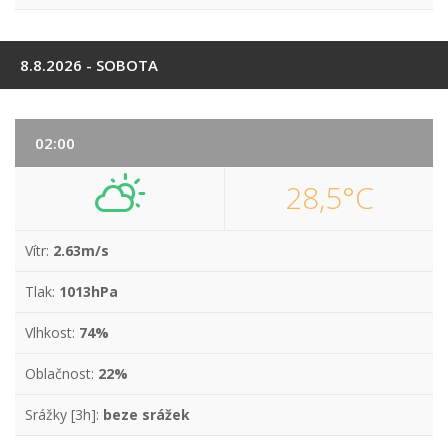
8.8.2026 - SOBOTA
02:00
28,5°C
Vítr:
2.63m/s
Tlak:
1013hPa
Vlhkost:
74%
Oblačnost:
22%
Srážky [3h]:
beze srážek