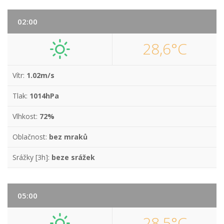
02:00
28,6°C
Vítr:
1.02m/s
Tlak:
1014hPa
Vlhkost:
72%
Oblačnost:
bez mraků
Srážky [3h]:
beze srážek
05:00
28,5°C