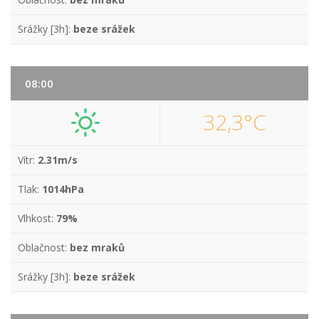
Srážky [3h]:
beze srážek
08:00
32,3°C
Vítr:
2.31m/s
Tlak:
1014hPa
Vlhkost:
79%
Oblačnost:
bez mraků
Srážky [3h]:
beze srážek