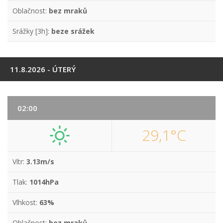
Oblačnost:
bez mraků
Srážky [3h]:
beze srážek
11.8.2026 - ÚTERÝ
02:00
29,1°C
Vítr:
3.13m/s
Tlak:
1014hPa
Vlhkost:
63%
Oblačnost:
bez mraků