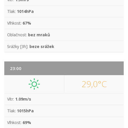
Tlak:
1014hPa
Vlhkost:
67%
Oblačnost:
bez mraků
Srážky [3h]:
beze srážek
23:00
29,0°C
Vítr:
1.09m/s
Tlak:
1015hPa
Vlhkost:
69%