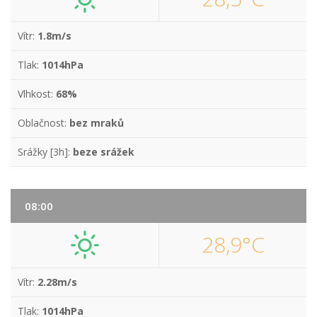
Vítr:
1.8m/s
Tlak:
1014hPa
Vlhkost:
68%
Oblačnost:
bez mraků
Srážky [3h]:
beze srážek
08:00
28,9°C
Vítr:
2.28m/s
Tlak:
1014hPa