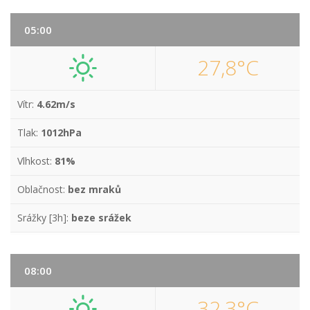
05:00
27,8°C
Vítr:
4.62m/s
Tlak:
1012hPa
Vlhkost:
81%
Oblačnost:
bez mraků
Srážky [3h]:
beze srážek
08:00
32,3°C