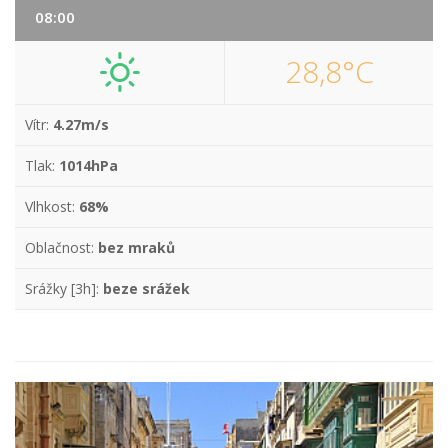
08:00
28,8°C
Vítr:
4.27m/s
Tlak:
1014hPa
Vlhkost:
68%
Oblačnost:
bez mraků
Srážky [3h]:
beze srážek