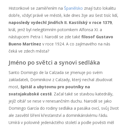
Historikové se zaměřením na
Španělsko
znají tuto lokalitu
dobře, vždyť právě ve městě, kde dnes žije asi šest tisíc lidí,
naposledy vydechl Jindřich II. Kastilský v roce 1379
,
král, jenž byl nelegitimním potomkem Alfonsa XI. a
nástupcem Petra I. Narodil se zde také
filosof Gustavo
Bueno Martínez
v roce 1924. A co zajímavého na nás
čeká ve zdech města?
Jméno po světci a synovi sedláka
Santo Domingo de la Calzada se jmenuje po svém
zakladateli, Dominikovi z Calzady, který nechal zbudovat
most,
špitál a ubytovnu pro poutníky na
svatojakubské cestě
. Začal také se stavbou katedrály,
jejíž oltář se nese v renesančním duchu. Narodil se jako
Domingo García do rodiny sedláka a pasáka ovcí, svůj život
ale zasvětil šíření křesťanství a dominikánskému řádu.
Umírá v polovině jedenáctého století a podle pověsti měl