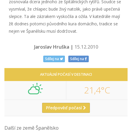
zosnovala dcera jednoho ze špitálnických rytířů. Soudce se
vysmíval, že chlapec bude živý natolik, jako právě upečená
slepice. Ta ale zázrakem vyskočila a ožila. V katedrále mají
žít dodnes potomci původního kura domácího, tradice se
nejen ve Španělsku musí dodržovat.
Jaroslav Hruška |
15.12.2010
Sdílej na
Sdílej na
AKTUÁLNÍ POČASÍ V DESTINACI
21,4°C
Předpověď počasí
Další ze země Španělsko