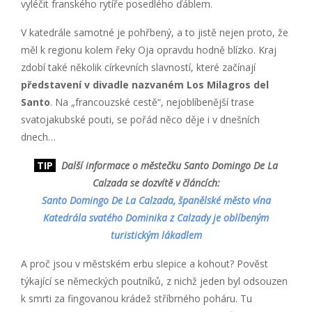
vyléčit franského rytíře posedlého ďáblem.
V katedrále samotné je pohřbený, a to jistě nejen proto, že
měl k regionu kolem řeky Oja opravdu hodně blízko. Kraj
zdobí také několik církevních slavností, které začínají
představení v divadle nazvaném Los Milagros del
Santo
. Na „francouzské cestě“, nejoblíbenější trase
svatojakubské pouti, se pořád něco děje i v dnešních
dnech…
TIP
Další informace o městečku Santo Domingo De La
Calzada se dozvítě v článcích:
Santo Domingo De La Calzada, španělské město vína
Katedrála svatého Dominika z Calzady je oblíbeným
turistickým lákadlem
A proč jsou v městském erbu slepice a kohout? Pověst
týkající se německých poutníků, z nichž jeden byl odsouzen
k smrti za fingovanou krádež stříbrného poháru. Tu