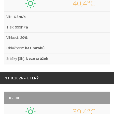
40,4°C
Vítr:
4.3m/s
Tlak:
999hPa
Vlhkost:
20%
Oblačnost:
bez mraků
Srážky [3h]:
beze srážek
11.8.2026 - ÚTERÝ
02:00
39,4°C