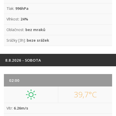
Tlak:
996hPa
Vlhkost:
24%
Oblačnost:
bez mraků
Srážky [3h]:
beze srážek
8.8.2026 - SOBOTA
02:00
39,7°C
Vítr:
6.26m/s