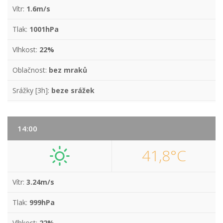
Vítr:
1.6m/s
Tlak:
1001hPa
Vlhkost:
22%
Oblačnost:
bez mraků
Srážky [3h]:
beze srážek
14:00
41,8°C
Vítr:
3.24m/s
Tlak:
999hPa
Vlhkost:
22%