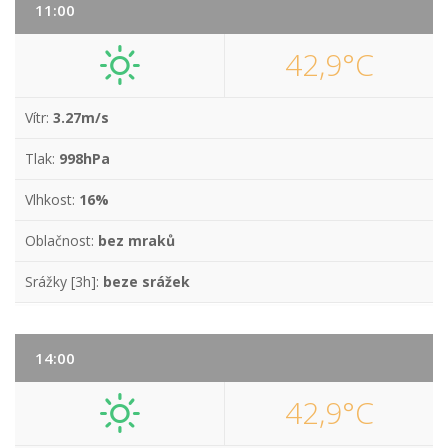
11:00
42,9°C
Vítr:
3.27m/s
Tlak:
998hPa
Vlhkost:
16%
Oblačnost:
bez mraků
Srážky [3h]:
beze srážek
14:00
42,9°C