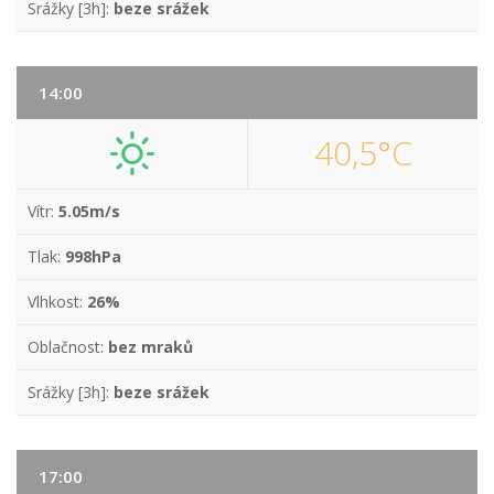
Srážky [3h]:
beze srážek
14:00
40,5°C
Vítr:
5.05m/s
Tlak:
998hPa
Vlhkost:
26%
Oblačnost:
bez mraků
Srážky [3h]:
beze srážek
17:00