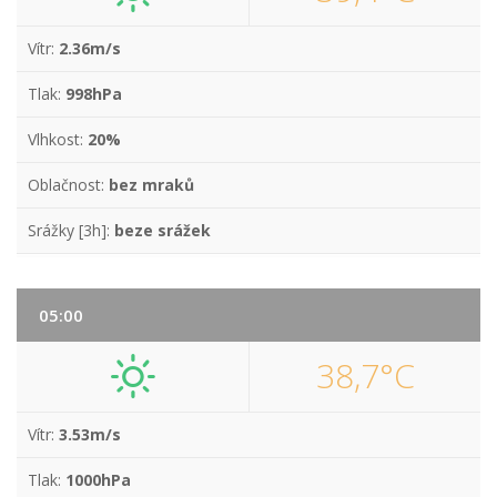
Vítr:
2.36m/s
Tlak:
998hPa
Vlhkost:
20%
Oblačnost:
bez mraků
Srážky [3h]:
beze srážek
05:00
38,7°C
Vítr:
3.53m/s
Tlak:
1000hPa