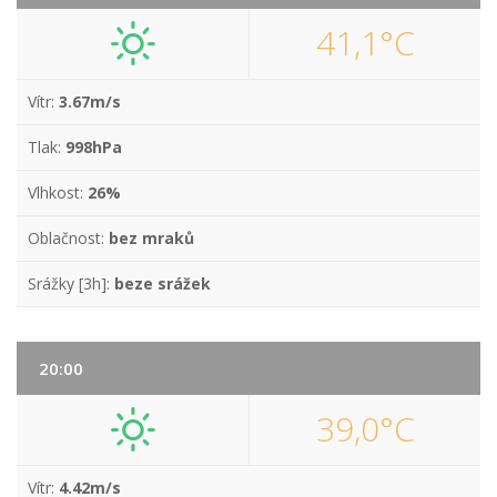
41,1°C
Vítr:
3.67m/s
Tlak:
998hPa
Vlhkost:
26%
Oblačnost:
bez mraků
Srážky [3h]:
beze srážek
20:00
39,0°C
Vítr:
4.42m/s