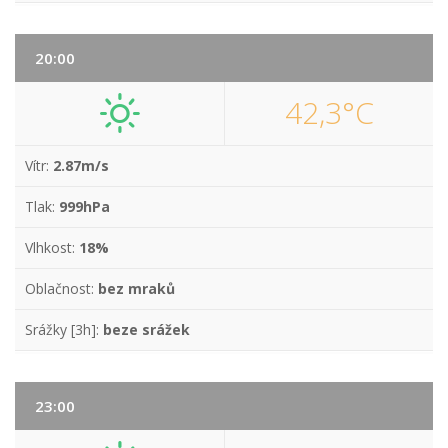
20:00
42,3°C
Vítr:
2.87m/s
Tlak:
999hPa
Vlhkost:
18%
Oblačnost:
bez mraků
Srážky [3h]:
beze srážek
23:00