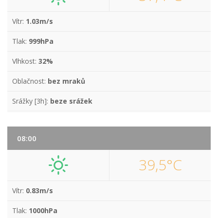
Vítr:
1.03m/s
Tlak:
999hPa
Vlhkost:
32%
Oblačnost:
bez mraků
Srážky [3h]:
beze srážek
08:00
39,5°C
Vítr:
0.83m/s
Tlak:
1000hPa