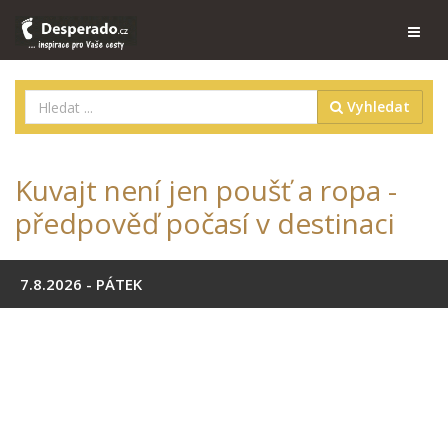
Vyhledat
Kuvajt není jen poušť a ropa -
předpověď počasí v destinaci
7.8.2026 - PÁTEK