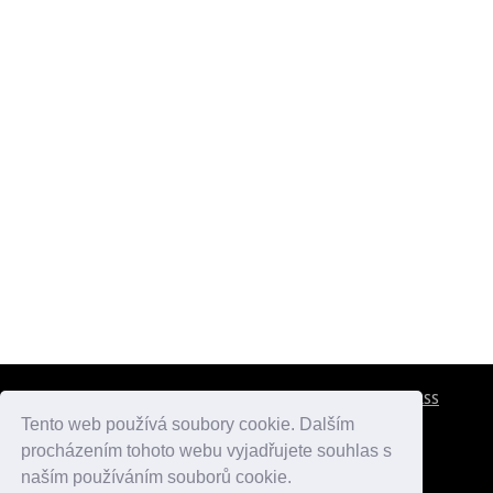
CESTOVNÍ POJIŠTĚNÍ
KONTAKTY
REKLAMA
RSS
Tento web používá soubory cookie. Dalším
procházením tohoto webu vyjadřujete souhlas s
atlasmest.cz
atlaspamatek.info
atlaszemi.info
naším používáním souborů cookie.