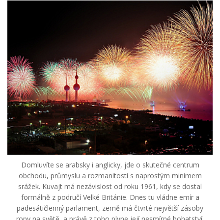
Domluvíte se arabsky i anglicky, jde o skutečné centrum
obchodu, průmyslu a rozmanitosti s naprostým minimem
srážek. Kuvajt má nezávislost od roku 1961, kdy se dostal
formálně z područí Velké Británie. Dnes tu vládne emír a
padesátičlenný parlament, země má čtvrté největší zásoby
ropy na světě, a právě z toho plyne její nesmírné bohatství.