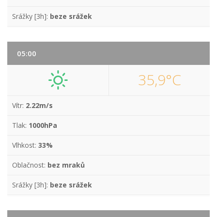
Srážky [3h]:
beze srážek
05:00
35,9°C
Vítr:
2.22m/s
Tlak:
1000hPa
Vlhkost:
33%
Oblačnost:
bez mraků
Srážky [3h]:
beze srážek