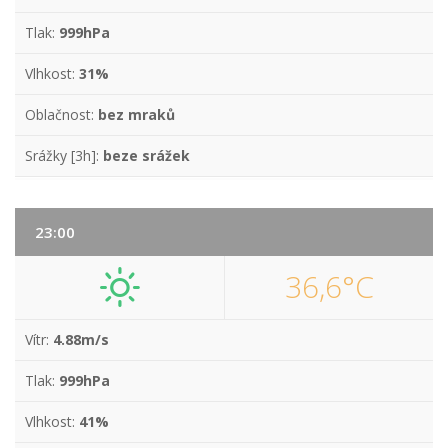
Tlak:
999hPa
Vlhkost:
31%
Oblačnost:
bez mraků
Srážky [3h]:
beze srážek
23:00
36,6°C
Vítr:
4.88m/s
Tlak:
999hPa
Vlhkost:
41%