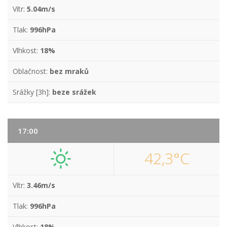
Vítr:
5.04m/s
Tlak:
996hPa
Vlhkost:
18%
Oblačnost:
bez mraků
Srážky [3h]:
beze srážek
17:00
42,3°C
Vítr:
3.46m/s
Tlak:
996hPa
Vlhkost:
18%