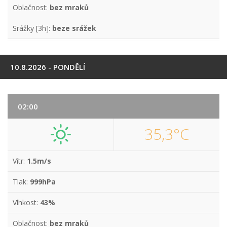
Oblačnost:
bez mraků
Srážky [3h]:
beze srážek
10.8.2026 - PONDĚLÍ
02:00
35,3°C
Vítr:
1.5m/s
Tlak:
999hPa
Vlhkost:
43%
Oblačnost:
bez mraků