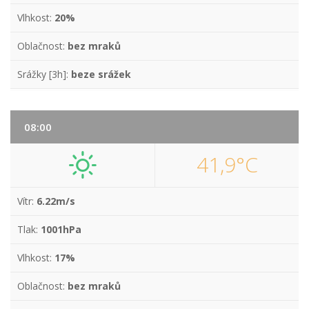
Vlhkost:
20%
Oblačnost:
bez mraků
Srážky [3h]:
beze srážek
08:00
41,9°C
Vítr:
6.22m/s
Tlak:
1001hPa
Vlhkost:
17%
Oblačnost:
bez mraků