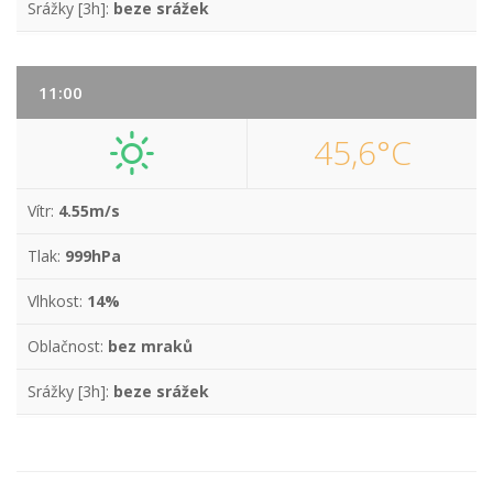
Srážky [3h]:
beze srážek
11:00
45,6°C
Vítr:
4.55m/s
Tlak:
999hPa
Vlhkost:
14%
Oblačnost:
bez mraků
Srážky [3h]:
beze srážek