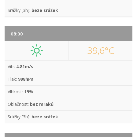
Srážky [3h]:
beze srážek
08:00
39,6°C
Vítr:
4.81m/s
Tlak:
998hPa
Vlhkost:
19%
Oblačnost:
bez mraků
Srážky [3h]:
beze srážek