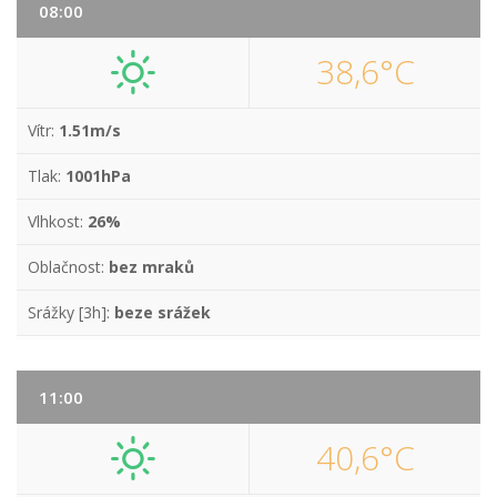
08:00
38,6°C
Vítr:
1.51m/s
Tlak:
1001hPa
Vlhkost:
26%
Oblačnost:
bez mraků
Srážky [3h]:
beze srážek
11:00
40,6°C