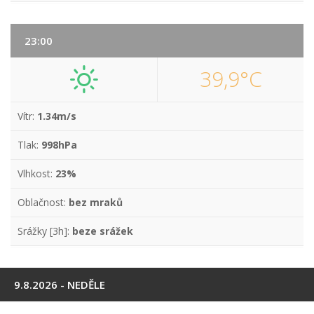
23:00
39,9°C
Vítr:
1.34m/s
Tlak:
998hPa
Vlhkost:
23%
Oblačnost:
bez mraků
Srážky [3h]:
beze srážek
9.8.2026 - NEDĚLE