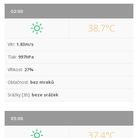
02:00
38,7°C
Vítr:
1.83m/s
Tlak:
997hPa
Vlhkost:
27%
Oblačnost:
bez mraků
Srážky [3h]:
beze srážek
05:00
37,4°C