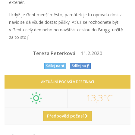
exteriér.
I když je Gent menší město, památek je tu opravdu dost a
navíc se dá všude dostat pěšky. Ať už se rozhodnete být
v Gentu celý den nebo ho navštívit cestou do Brugg, určitě
za to stojí.
Tereza Peterková |
11.2.2020
Sdílej na
Sdílej na
AKTUÁLNÍ POČASÍ V DESTINACI
13,3°C
Předpověď počasí