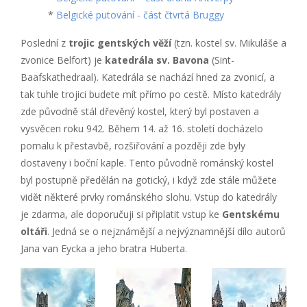
*
Belgické putování - část čtvrtá Bruggy
Poslední z
trojic gentských věží
(tzn. kostel sv. Mikuláše a
zvonice Belfort) je
katedrála sv. Bavona
(Sint-
Baafskathedraal). Katedrála se nachází hned za zvonicí, a
tak tuhle trojici budete mít přímo po cestě. Místo katedrály
zde původně stál dřevěný kostel, který byl postaven a
vysvěcen roku 942. Během 14. až 16. století docházelo
pomalu k přestavbě, rozšiřování a později zde byly
dostaveny i boční kaple. Tento původně románský kostel
byl postupně předělán na gotický, i když zde stále můžete
vidět některé prvky románského slohu. Vstup do katedrály
je zdarma, ale doporučuji si připlatit vstup ke
Gentskému
oltáři
. Jedná se o nejznámější a nejvýznamnější dílo autorů
Jana van Eycka a jeho bratra Huberta.