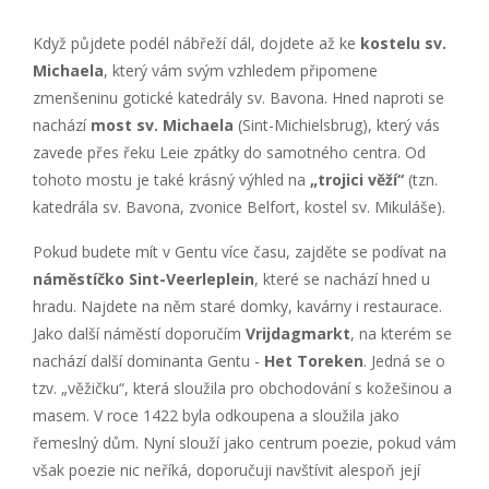
Když půjdete podél nábřeží dál, dojdete až ke
kostelu sv.
Michaela
, který vám svým vzhledem připomene
zmenšeninu gotické katedrály sv. Bavona. Hned naproti se
nachází
most sv. Michaela
(Sint-Michielsbrug), který vás
zavede přes řeku Leie zpátky do samotného centra. Od
tohoto mostu je také krásný výhled na
„trojici věží“
(tzn.
katedrála sv. Bavona, zvonice Belfort, kostel sv. Mikuláše).
Pokud budete mít v Gentu více času, zajděte se podívat na
náměstíčko Sint-Veerleplein
, které se nachází hned u
hradu. Najdete na něm staré domky, kavárny i restaurace.
Jako další náměstí doporučím
Vrijdagmarkt
, na kterém se
nachází další dominanta Gentu -
Het Toreken
. Jedná se o
tzv. „věžičku“, která sloužila pro obchodování s kožešinou a
masem. V roce 1422 byla odkoupena a sloužila jako
řemeslný dům. Nyní slouží jako centrum poezie, pokud vám
však poezie nic neříká, doporučuji navštívit alespoň její