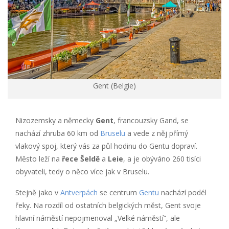
Gent (Belgie)
Nizozemsky a německy
Gent
, francouzsky Gand, se
nachází zhruba 60 km od
Bruselu
a vede z něj přímý
vlakový spoj, který vás za půl hodinu do Gentu dopraví.
Město leží na
řece Šeldě
a
Leie
, a je obýváno 260 tisíci
obyvateli, tedy o něco více jak v Bruselu.
Stejně jako v
Antverpách
se centrum
Gentu
nachází podél
řeky. Na rozdíl od ostatních belgických měst, Gent svoje
hlavní náměstí nepojmenoval „Velké náměstí“, ale