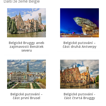
Další ze země Belgie
Belgické Bruggy aneb
Belgické putování –
zajímavosti Benátek
část druhá Antverpy
severu
Belgické putování –
Belgické putování -
část první Brusel
část čtvrtá Bruggy