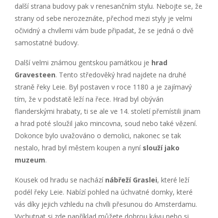
další strana budovy pak v renesančním stylu. Nebojte se, že
strany od sebe nerozeznáte, přechod mezi styly je velmi
očividný a chvílemi vám bude připadat, že se jedná o dvě
samostatné budovy.
Další velmi známou gentskou památkou je
hrad
Gravesteen
. Tento středověký hrad najdete na druhé
straně řeky Leie. Byl postaven v roce 1180 a je zajímavý
tím, že v podstatě leží na řece. Hrad byl obýván
flanderskými hrabaty, ti se ale ve 14. století přemístili jinam
a hrad poté sloužil jako mincovna, soud nebo také vězení.
Dokonce bylo uvažováno o demolici, nakonec se tak
nestalo, hrad byl městem koupen a nyní
slouží jako
muzeum
.
Kousek od hradu se nachází
nábřeží Graslei
, které leží
podél řeky Leie. Nabízí pohled na úchvatné domky, které
vás díky jejich vzhledu na chvíli přesunou do Amsterdamu.
Vychutnat si zde například můžete dobrou kávu nebo si