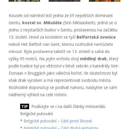
Kousek od náměstí leží jedna ze tří největších dominant
Gentu,
kostel sv. Mikuláše
(Sint-Niklaaskerk). Jedná se o
jednu z nejstarších budov v Gentu, postavenou na začátku
13. století. Hned za kostelem se tyčí
Belfortská zvonice
neboli Het Belfort van Gent, kterou rozhodně nemůžete
minout. Byla postavena taktéž ve 13. století a sahá do
výšky 95 metrů. Na jejím vrcholu stojí
měděný drak
, který
podle tradice byl po vítězství v bitvě sebrán z katedrály Sint-
Donaas v Bruggách jako válečná kořist. Ve skutečnosti byl
však drak vyroben a má reprezentovat svobodu města.
Rozhodně doporučuji se podívat nahoru, naskytne se vám
nádherný výhled na celé město.
TIP
Podívejte se i na další články miniseriálu
Belgické putování
*
Belgické putování – část první Brusel
*
Belgické putování – část druhá Antverpy