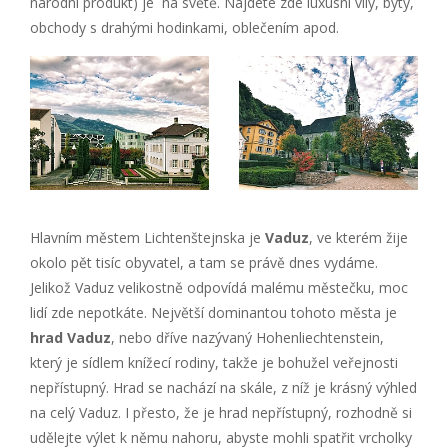
národní produkt) je na světě. Najdete zde luxusní vily, byty,
obchody s drahými hodinkami, oblečením apod.
Hlavním městem Lichtenštejnska je
Vaduz
, ve kterém žije
okolo pět tisíc obyvatel, a tam se právě dnes vydáme.
Jelikož Vaduz velikostně odpovídá malému městečku, moc
lidí zde nepotkáte. Největší dominantou tohoto města je
hrad Vaduz
, nebo dříve nazývaný Hohenliechtenstein,
který je sídlem knížecí rodiny, takže je bohužel veřejnosti
nepřístupný. Hrad se nachází na skále, z níž je krásný výhled
na celý Vaduz. I přesto, že je hrad nepřístupný, rozhodně si
udělejte výlet k němu nahoru, abyste mohli spatřit vrcholky