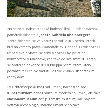
Na náměstí naleznete také hudební školu, u níž se nachází
památník skladatele
Josefa Gabriela Rheinbergera
.
Tento skladatel se ve Vaduzu narodil a již v sedmi letech
hrál na varhany právě v katedrále sv. Floriana. O rok později
už psal svoje vlastní skladby a později byl přijat na
konzervatoř v Mnichově, kde také do své smrti žil. Tento
skladatel se dokonce učil u Philippa Schmutzera, který
pocházel z Čech. Ve Vaduzu je také k vidění skladatelům
rodný dům.
I v Lichtenštejnsku mají rádi umění, nachází se zde
Kunstmuzuem
neboli muzeum moderního umění, ale také
Nationalmuseum
což je zemské muzeum, kde najdete
výstavu archeologie, starého umění nebo také