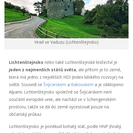
Hrad ve Vaduzu (Lichtenštejnsko)
Lichtenštejnsko
nebo také Lichtenštejnské knížectví je
jeden z nejmenších států světa
, ale přitom je to země,
která má jedno z největších HDI (index lidského rozvoje) na
světě. Sousedí se
Švýcarskem
a
Rakouskem
a je obklopeno
Alpami. Lichtenštejnsko společně se Švýcarskem není
součástí evropské unie, ale nachází se v Schengenském
prostoru, takže se dá do země vycestovat pouze na
občanský průkaz.
Lichtenštejnsko je poněkud bohatý stát, podle HNP (hrubý