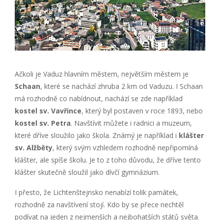
Ačkoli je Vaduz hlavním městem, největším městem je
Schaan
, které se nachází zhruba 2 km od Vaduzu. I Schaan
má rozhodně co nabídnout, nachází se zde například
kostel sv. Vavřince
, který byl postaven v roce 1893, nebo
kostel sv. Petra
. Navštívit můžete i radnici a muzeum,
které dříve sloužilo jako škola. Známý je například i
klášter
sv. Alžběty
, který svým vzhledem rozhodně nepřipomíná
klášter, ale spíše školu. Je to z toho důvodu, že dříve tento
klášter skutečně sloužil jako dívčí gymnázium.
I přesto, že Lichtenštejnsko nenabízí tolik památek,
rozhodně za navštívení stojí. Kdo by se přece nechtěl
podívat na jeden z nejmenších a nejbohatších států světa.