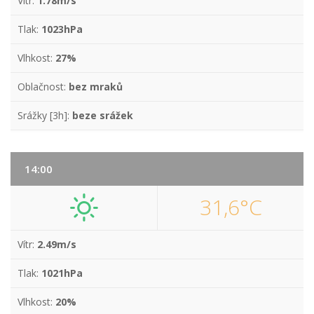
Vítr:
1.78m/s
Tlak:
1023hPa
Vlhkost:
27%
Oblačnost:
bez mraků
Srážky [3h]:
beze srážek
14:00
31,6°C
Vítr:
2.49m/s
Tlak:
1021hPa
Vlhkost:
20%