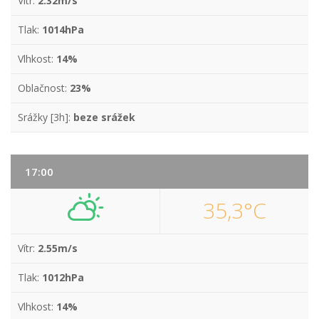
Vítr:
2.32m/s
Tlak:
1014hPa
Vlhkost:
14%
Oblačnost:
23%
Srážky [3h]:
beze srážek
17:00
35,3°C
Vítr:
2.55m/s
Tlak:
1012hPa
Vlhkost:
14%