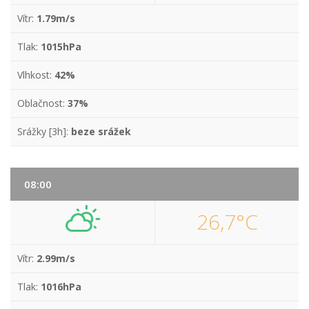
Vítr:
1.79m/s
Tlak:
1015hPa
Vlhkost:
42%
Oblačnost:
37%
Srážky [3h]:
beze srážek
08:00
26,7°C
Vítr:
2.99m/s
Tlak:
1016hPa