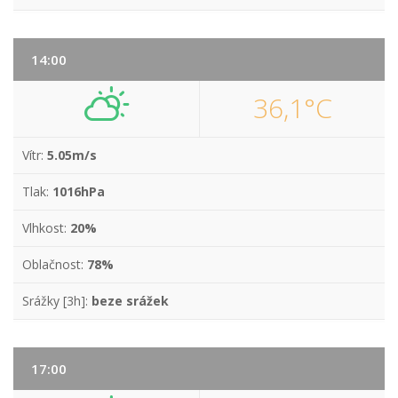
14:00
36,1°C
Vítr:
5.05m/s
Tlak:
1016hPa
Vlhkost:
20%
Oblačnost:
78%
Srážky [3h]:
beze srážek
17:00