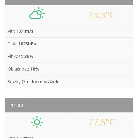
23,3°C
Vítr:
1.61m/s
Tlak:
1023hPa
Vlhkost:
36%
Oblačnost:
18%
Srážky [3h]:
beze srážek
11:00
27,6°C