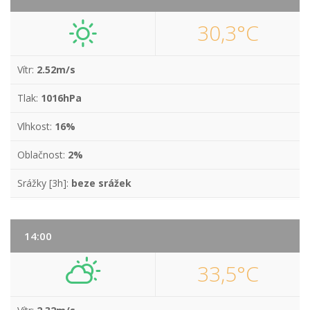
30,3°C
Vítr:
2.52m/s
Tlak:
1016hPa
Vlhkost:
16%
Oblačnost:
2%
Srážky [3h]:
beze srážek
14:00
33,5°C