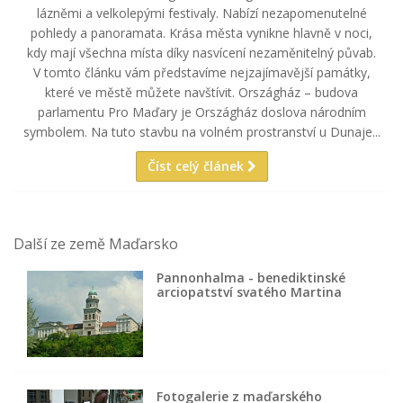
lázněmi a velkolepými festivaly. Nabízí nezapomenutelné
pohledy a panoramata. Krása města vynikne hlavně v noci,
kdy mají všechna místa díky nasvícení nezaměnitelný půvab.
V tomto článku vám představíme nejzajímavější památky,
které ve městě můžete navštívit. Országház – budova
parlamentu Pro Maďary je Országház doslova národním
symbolem. Na tuto stavbu na volném prostranství u Dunaje...
Číst celý článek
Další ze země Maďarsko
Pannonhalma - benediktinské
arciopatství svatého Martina
Fotogalerie z maďarského