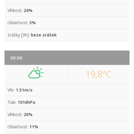
Vlhkost:
24%
Oblačnost:
3%
Srážky [3h]:
beze srážek
05:00
19,8°C
Vítr:
1.51m/s
Tlak:
1016hPa
Vlhkost:
26%
Oblačnost:
11%