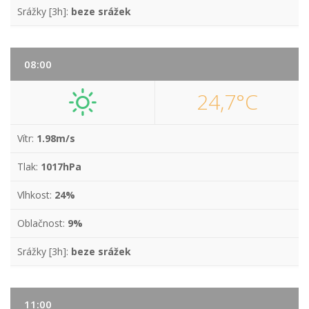
Srážky [3h]:
beze srážek
08:00
24,7°C
Vítr:
1.98m/s
Tlak:
1017hPa
Vlhkost:
24%
Oblačnost:
9%
Srážky [3h]:
beze srážek
11:00