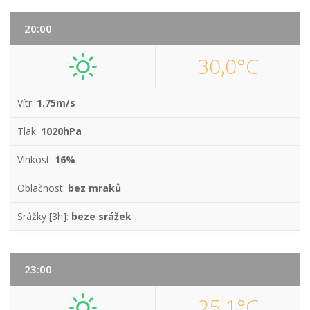
20:00
30,0°C
Vítr:
1.75m/s
Tlak:
1020hPa
Vlhkost:
16%
Oblačnost:
bez mraků
Srážky [3h]:
beze srážek
23:00
25,1°C