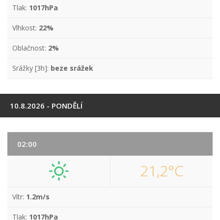
Tlak:
1017hPa
Vlhkost:
22%
Oblačnost:
2%
Srážky [3h]:
beze srážek
10.8.2026 - PONDĚLÍ
02:00
21,2°C
Vítr:
1.2m/s
Tlak:
1017hPa