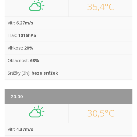
35,4°C
Vítr:
6.27m/s
Tlak:
1016hPa
Vlhkost:
20%
Oblačnost:
68%
Srážky [3h]:
beze srážek
20:00
30,5°C
Vítr:
4.37m/s