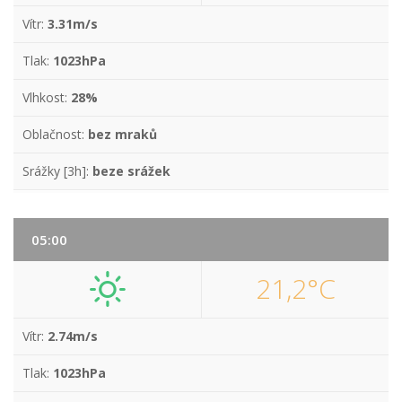
Vítr:
3.31m/s
Tlak:
1023hPa
Vlhkost:
28%
Oblačnost:
bez mraků
Srážky [3h]:
beze srážek
05:00
21,2°C
Vítr:
2.74m/s
Tlak:
1023hPa