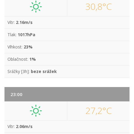
30,8°C
Vítr:
2.16m/s
Tlak:
1017hPa
Vlhkost:
23%
Oblačnost:
1%
Srážky [3h]:
beze srážek
23:00
27,2°C
Vítr:
2.06m/s