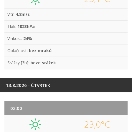
Vítr:
4.8m/s
Tlak:
1023hPa
Vlhkost:
24%
Oblačnost:
bez mraků
Srážky [3h]:
beze srážek
13.8.2026 - ČTVRTEK
02:00
23,0°C