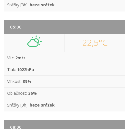
Srážky [3h]:
beze srážek
05:00
22,5°C
Vítr:
2m/s
Tlak:
1022hPa
Vlhkost:
39%
Oblačnost:
36%
Srážky [3h]:
beze srážek
08:00