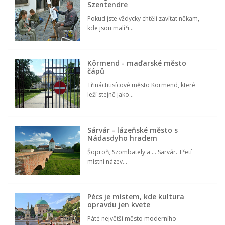
Szentendre
Pokud jste vždycky chtěli zavítat někam,
kde jsou malíři...
Körmend - maďarské město
čápů
Třináctitisícové město Körmend, které
leží stejně jako...
Sárvár - lázeňské město s
Nádasdyho hradem
Šoproň, Szombately a ... Sarvár. Třetí
místní název...
Pécs je místem, kde kultura
opravdu jen kvete
Páté největší město moderního