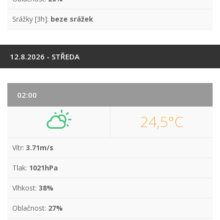
Srážky [3h]:
beze srážek
12.8.2026 - STŘEDA
02:00
24,5°C
Vítr:
3.71m/s
Tlak:
1021hPa
Vlhkost:
38%
Oblačnost:
27%