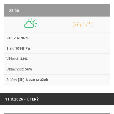
23:00
26,5°C
Vítr:
2.41m/s
Tlak:
1014hPa
Vlhkost:
34%
Oblačnost:
56%
Srážky [3h]:
beze srážek
11.8.2026 - ÚTERÝ