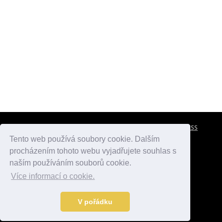
CESTOVNÍ POJIŠTĚNÍ
KONTAKTY
REKLAMA
RSS
Tento web používá soubory cookie. Dalším
procházením tohoto webu vyjadřujete souhlas s
atlasmest.cz
atlaspamatek.info
atlaszemi.info
naším používáním souborů cookie.
Více informací o cookie.
© 2005 - 2026 Desperado.cz. Všechna práva vyhrazena.
Data o počasí jsou přebírána z
OpenWeather
.
V pořádku
Kontakt:
mail@desperado.cz