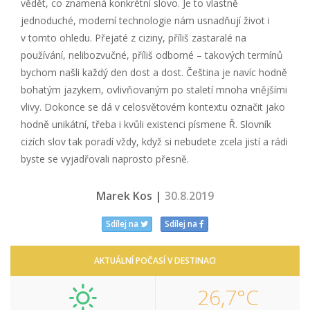
vědět, co znamená konkrétní slovo. Je to vlastně
jednoduché, moderní technologie nám usnadňují život i
v tomto ohledu. Přejaté z ciziny, příliš zastaralé na
používání, nelibozvučné, příliš odborné – takových termínů
bychom našli každý den dost a dost. Čeština je navíc hodně
bohatým jazykem, ovlivňovaným po staletí mnoha vnějšími
vlivy. Dokonce se dá v celosvětovém kontextu označit jako
hodně unikátní, třeba i kvůli existenci písmene Ř. Slovník
cizích slov tak poradí vždy, když si nebudete zcela jistí a rádi
byste se vyjadřovali naprosto přesně.
Marek Kos |
30.8.2019
Sdílej na
Sdílej na
AKTUÁLNÍ POČASÍ V DESTINACI
26,7°C