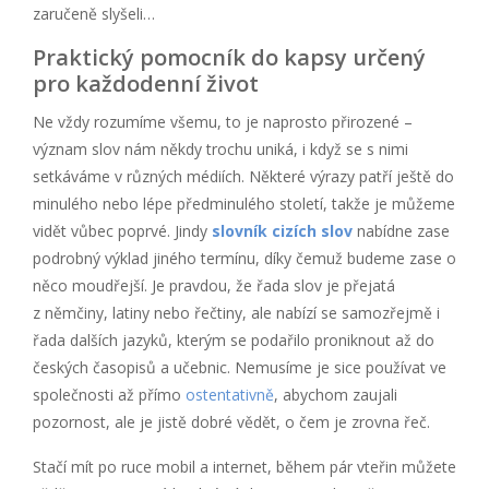
zaručeně slyšeli…
Praktický pomocník do kapsy určený
pro každodenní život
Ne vždy rozumíme všemu, to je naprosto přirozené –
význam slov nám někdy trochu uniká, i když se s nimi
setkáváme v různých médiích. Některé výrazy patří ještě do
minulého nebo lépe předminulého století, takže je můžeme
vidět vůbec poprvé. Jindy
slovník cizích slov
nabídne zase
podrobný výklad jiného termínu, díky čemuž budeme zase o
něco moudřejší. Je pravdou, že řada slov je přejatá
z němčiny, latiny nebo řečtiny, ale nabízí se samozřejmě i
řada dalších jazyků, kterým se podařilo proniknout až do
českých časopisů a učebnic. Nemusíme je sice používat ve
společnosti až přímo
ostentativně
, abychom zaujali
pozornost, ale je jistě dobré vědět, o čem je zrovna řeč.
Stačí mít po ruce mobil a internet, během pár vteřin můžete