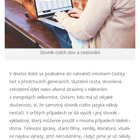
Slovník cizích slov a cestování
V dnešní době se podíváme do zahraničí mnohem častěji
než v předchozích generacích. Služební cesta, dovolená,
celodenní výlet nebo víkend strávený v některém
z evropských velkoměst. Ovšem, kdo má už nějaké
zkušenosti, ví, že samotný slovník cizího jazyka někdy
nestačí. V určitých případech se dá využít i jiný slovník –
výkladový, který můžeme použít v mnoha případech klidně i
doma. Televizní zprávy, starší filmy, seriály, literatura, všude
se najdou výrazy, jimž nerozumíme, i když jsme je už někdy