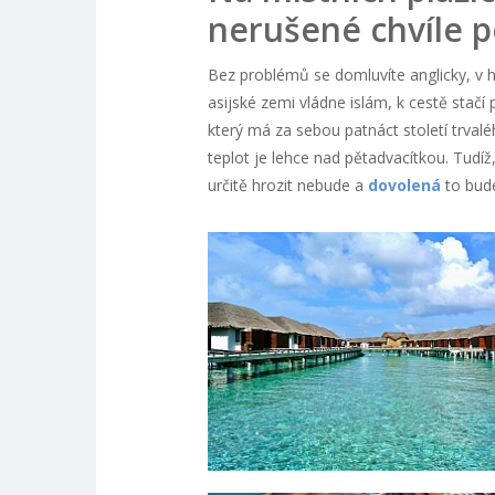
nerušené chvíle 
Bez problémů se domluvíte anglicky, v h
asijské zemi vládne islám, k cestě stačí
který má za sebou patnáct století trvalého
teplot je lehce nad pětadvacítkou. Tudíž
určitě hrozit nebude a
dovolená
to bude