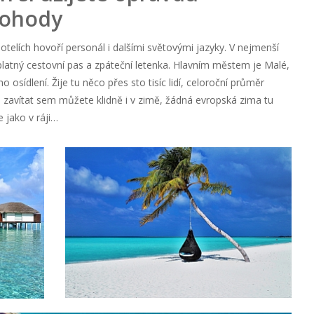
pohody
otelích hovoří personál i dalšími světovými jazyky. V nejmenší
 platný cestovní pas a zpáteční letenka. Hlavním městem je Malé,
 osídlení. Žije tu něco přes sto tisíc lidí, celoroční průměr
, zavítat sem můžete klidně i v zimě, žádná evropská zima tu
 jako v ráji…