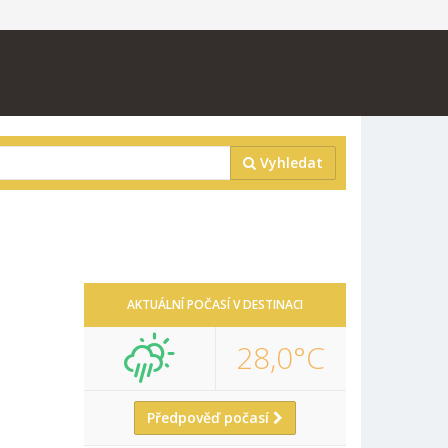
Vyhledat
AKTUÁLNÍ POČASÍ V DESTINACI
28,0°C
Předpověď počasí