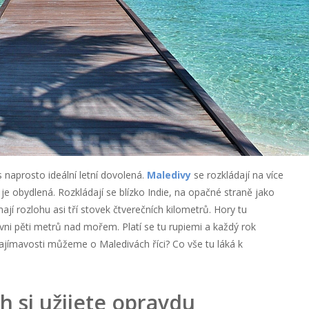
 naprosto ideální letní dovolená.
Maledivy
se rozkládají na více
ch je obydlená. Rozkládají se blízko Indie, na opačné straně jako
jímají rozlohu asi tří stovek čtverečních kilometrů. Hory tu
vni pěti metrů nad mořem. Platí se tu rupiemi a každý rok
í zajímavosti můžeme o Maledivách říci? Co vše tu láká k
h si užijete opravdu