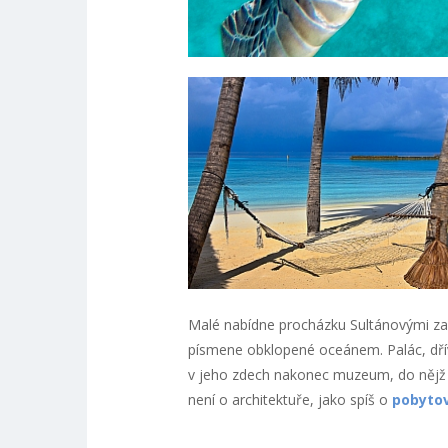
Malé nabídne procházku Sultánovými zah
písmene obklopené oceánem. Palác, dříve
v jeho zdech nakonec muzeum, do nějž b
není o architektuře, jako spíš o
pobyto