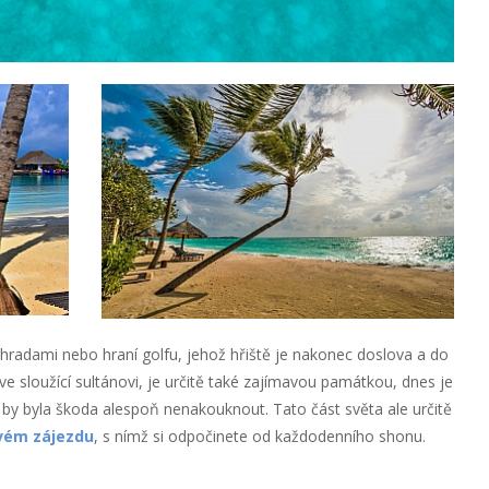
radami nebo hraní golfu, jehož hřiště je nakonec doslova a do
 sloužící sultánovi, je určitě také zajímavou památkou, dnes je
y byla škoda alespoň nenakouknout. Tato část světa ale určitě
vém zájezdu
, s nímž si odpočinete od každodenního shonu.