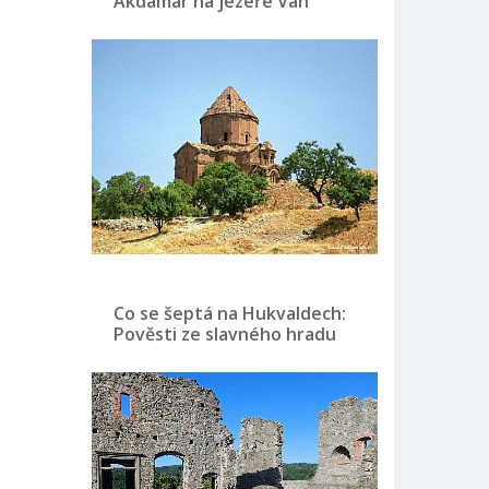
Akdamar na jezeře Van
Co se šeptá na Hukvaldech:
Pověsti ze slavného hradu