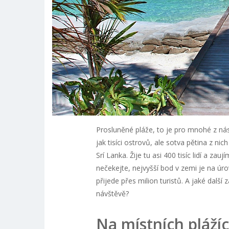
Prosluněné pláže, to je pro mnohé z nás
jak tisíci ostrovů, ale sotva pětina z ni
Srí Lanka. Žije tu asi 400 tisíc lidí a zau
nečekejte, nejvyšší bod v zemi je na úro
přijede přes milion turistů. A jaké dalš
návštěvě?
Na místních plážíc