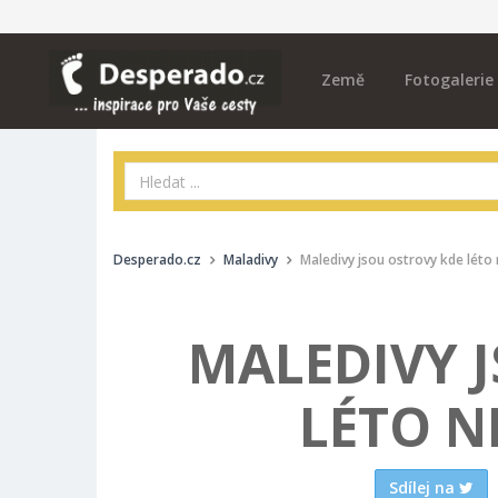
Země
Fotogalerie
Desperado.cz
Maladivy
Maledivy jsou ostrovy kde léto
MALEDIVY 
LÉTO N
Sdílej na