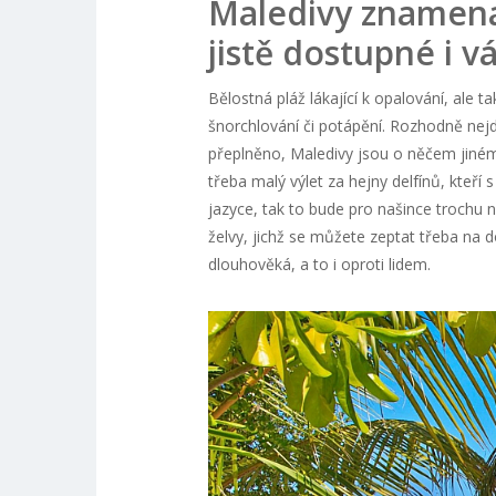
Maledivy znamenaj
jistě dostupné i 
Bělostná pláž lákající k opalování, ale 
šnorchlování či potápění. Rozhodně nejd
přeplněno, Maledivy jsou o něčem jiném! 
třeba malý výlet za hejny delfínů, kteř
jazyce, tak to bude pro našince trochu n
želvy, jichž se můžete zeptat třeba na 
dlouhověká, a to i oproti lidem.