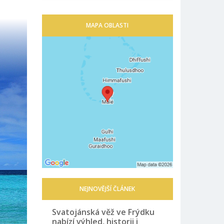
MAPA OBLASTI
NEJNOVĚJŠÍ ČLÁNEK
Svatojánská věž ve Frýdku
nabízí výhled, historii i