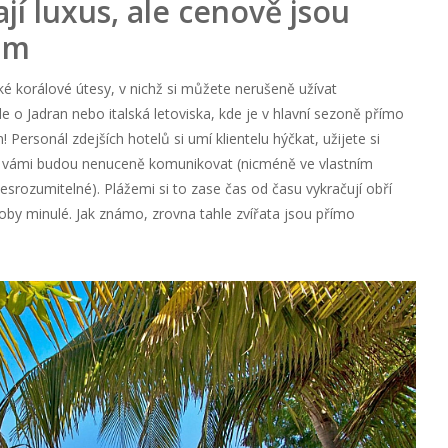
í luxus, ale cenově jsou
vám
také korálové útesy, v nichž si můžete nerušeně užívat
e o Jadran nebo italská letoviska, kde je v hlavní sezoně přímo
Personál zdejších hotelů si umí klientelu hýčkat, užijete si
í s vámi budou nenuceně komunikovat (nicméně ve vlastním
esrozumitelné). Plážemi si to zase čas od času vykračují obří
doby minulé. Jak známo, zrovna tahle zvířata jsou přímo