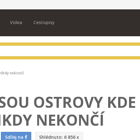
Videa
Cestopisy
 nikdy nekončí
JSOU OSTROVY KDE
IKDY NEKONČÍ
Sdílej na
Shlédnuto:
6 856 x