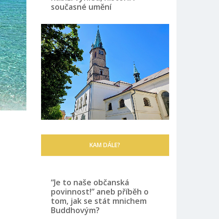
současné umění
KAM DÁLE?
“Je to naše občanská
povinnost!” aneb příběh o
tom, jak se stát mnichem
Buddhovým?