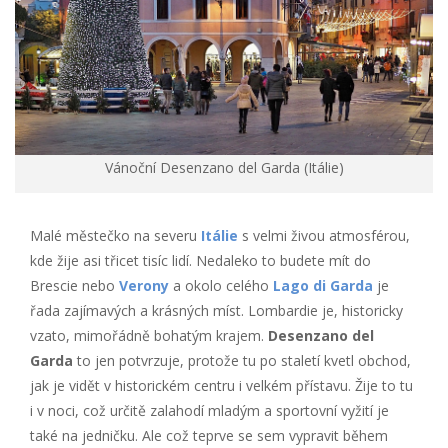
Vánoční Desenzano del Garda (Itálie)
Malé městečko na severu
Itálie
s velmi živou atmosférou,
kde žije asi třicet tisíc lidí. Nedaleko to budete mít do
Brescie nebo
Verony
a okolo celého
Lago di Garda
je
řada zajímavých a krásných míst. Lombardie je, historicky
vzato, mimořádně bohatým krajem.
Desenzano del
Garda
to jen potvrzuje, protože tu po staletí kvetl obchod,
jak je vidět v historickém centru i velkém přístavu. Žije to tu
i v noci, což určitě zalahodí mladým a sportovní vyžití je
také na jedničku. Ale což teprve se sem vypravit během