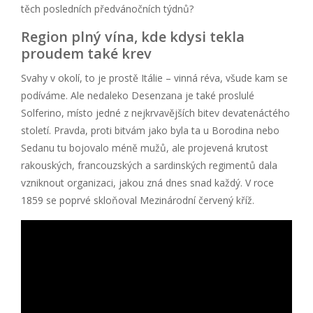
těch posledních předvánočních týdnů?
Region plný vína, kde kdysi tekla
proudem také krev
Svahy v okolí, to je prostě Itálie – vinná réva, všude kam se
podíváme. Ale nedaleko Desenzana je také proslulé
Solferino, místo jedné z nejkrvavějších bitev devatenáctého
století. Pravda, proti bitvám jako byla ta u Borodina nebo
Sedanu tu bojovalo méně mužů, ale projevená krutost
rakouských, francouzských a sardinských regimentů dala
vzniknout organizaci, jakou zná dnes snad každý. V roce
1859 se poprvé skloňoval Mezinárodní červený kříž.