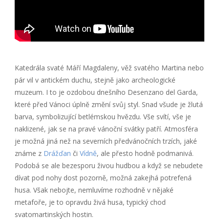
Katedrála svaté Máří Magdaleny, věž svatého Martina nebo
pár vil v antickém duchu, stejně jako archeologické
muzeum. I to je ozdobou dnešního Desenzano del Garda,
které před Vánoci úplně změní svůj styl. Snad všude je žlutá
barva, symbolizující betlémskou hvězdu. Vše svítí, vše je
naklizené, jak se na pravé vánoční svátky patří. Atmosféra
je možná jiná než na severních předvánočních trzích, jaké
známe z
Drážďan
či
Vídně
, ale přesto hodně podmanivá.
Podobá se ale bezesporu živou hudbou a když se nebudete
dívat pod nohy dost pozorně, možná zakejhá potrefená
husa. Však nebojte, nemluvíme rozhodně v nějaké
metafoře, je to opravdu živá husa, typický chod
svatomartinských hostin.