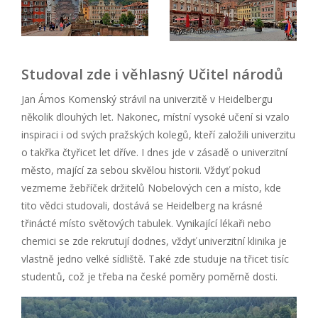
Studoval zde i věhlasný Učitel národů
Jan Ámos Komenský strávil na univerzitě v Heidelbergu
několik dlouhých let. Nakonec, místní vysoké učení si vzalo
inspiraci i od svých pražských kolegů, kteří založili univerzitu
o takřka čtyřicet let dříve. I dnes jde v zásadě o univerzitní
město, mající za sebou skvělou historii. Vždyť pokud
vezmeme žebříček držitelů Nobelových cen a místo, kde
tito vědci studovali, dostává se Heidelberg na krásné
třinácté místo světových tabulek. Vynikající lékaři nebo
chemici se zde rekrutují dodnes, vždyť univerzitní klinika je
vlastně jedno velké sídliště. Také zde studuje na třicet tisíc
studentů, což je třeba na české poměry poměrně dosti.