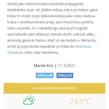
sloužil jako hlásná trouba nacistické propagandy.
Nahlédněte však i do Jižního města, kde k prohlídce vybízí
třeba tři století starý Velkovévodský palác nebo Karlova
brána s neoklasicistními prvky. Jako historickou perličku
nelze nezmínit, že v Heidelbergu skonal při tragické
autonehodě také věhlasný veterán druhé světové války –
americký generál Patton. Když už ale budete v Německu,
určitě by byla škoda nepodívat se třeba do
Mnichova
,
Frankfurtu
nebo také Manheimu.
Marek Kos |
11.4.2022
Sdílej na
Sdílej na
AKTUÁLNÍ POČASÍ V DESTINACI
24,5°C