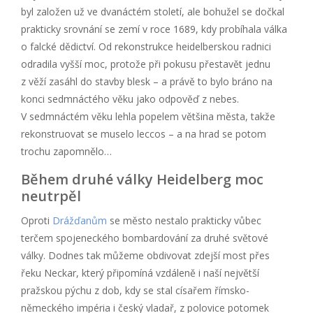
byl založen už ve dvanáctém století, ale bohužel se dočkal
prakticky srovnání se zemí v roce 1689, kdy probíhala válka
o falcké dědictví. Od rekonstrukce heidelberskou radnici
odradila vyšší moc, protože při pokusu přestavět jednu
z věží zasáhl do stavby blesk – a právě to bylo bráno na
konci sedmnáctého věku jako odpověď z nebes.
V sedmnáctém věku lehla popelem většina města, takže
rekonstruovat se muselo leccos – a na hrad se potom
trochu zapomnělo…
Během druhé války Heidelberg moc
neutrpěl
Oproti
Drážďanům
se město nestalo prakticky vůbec
terčem spojeneckého bombardování za druhé světové
války. Dodnes tak můžeme obdivovat zdejší most přes
řeku Neckar, který připomíná vzdáleně i naší největší
pražskou pýchu z dob, kdy se stal císařem římsko-
německého impéria i český vladař, z polovice potomek