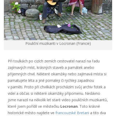
Pouliční muzikanti v Locronan (Francie)
Při toulkách po cizích zemích cestovatel narazí na řadu
zajímavých míst, krásných staveb a památek anebo
příjemných chvil. Některé okamžiky nebo zajímavá místa si
pamatujete léta a jiné pomaleji či rychleji zapadnou
v paměti. Proto při chvilkách procházím svůj archiv fotek a
videí a občas si některé okamžiky připomenu. Nedávno
jsme narazil na několik let staré video pouličních muzikantů,
které jsem pořídil ve městečku
Locronan
. Toto krásné
historické město najdete ve
francouzské Bretani
a tito dva