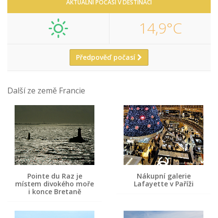
AKTUÁLNÍ POČASÍ V DESTINACI
14,9°C
Předpověď počasí
Další ze země Francie
Pointe du Raz je
Nákupní galerie
místem divokého moře
Lafayette v Paříži
i konce Bretaně