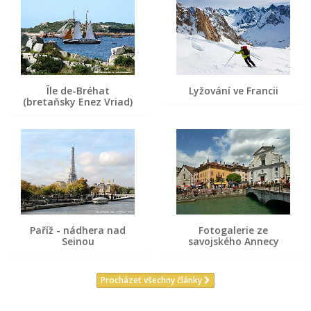
Île de-Bréhat
Lyžování ve Francii
(bretaňsky Enez Vriad)
Paříž - nádhera nad
Fotogalerie ze
Seinou
savojského Annecy
Procházet všechny články