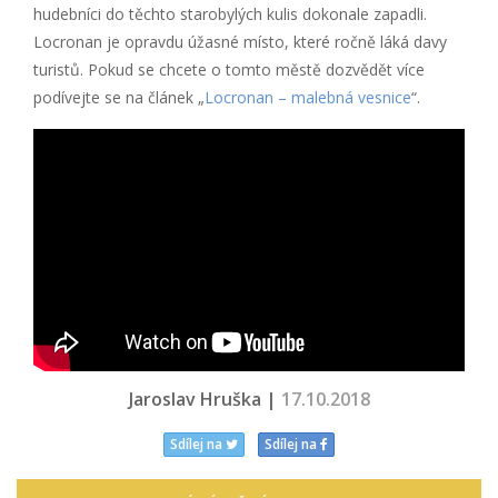
hudebníci do těchto starobylých kulis dokonale zapadli.
Locronan je opravdu úžasné místo, které ročně láká davy
turistů. Pokud se chcete o tomto městě dozvědět více
podívejte se na článek „
Locronan – malebná vesnice
“.
</div
Jaroslav Hruška |
17.10.2018
Sdílej na
Sdílej na