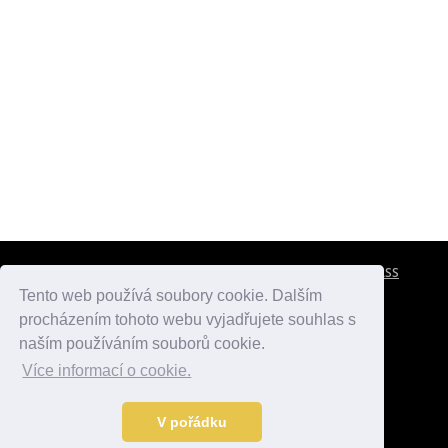
CESTOVNÍ POJIŠTĚNÍ
KONTAKTY
REKLAMA
RSS
Tento web používá soubory cookie. Dalším
procházením tohoto webu vyjadřujete souhlas s
atlasmest.cz
atlaspamatek.info
atlaszemi.info
naším používáním souborů cookie.
Více informací o cookie.
© 2005 - 2026 Desperado.cz. Všechna práva vyhrazena.
Data o počasí jsou přebírána z
OpenWeather
.
V pořádku
Kontakt:
mail@desperado.cz