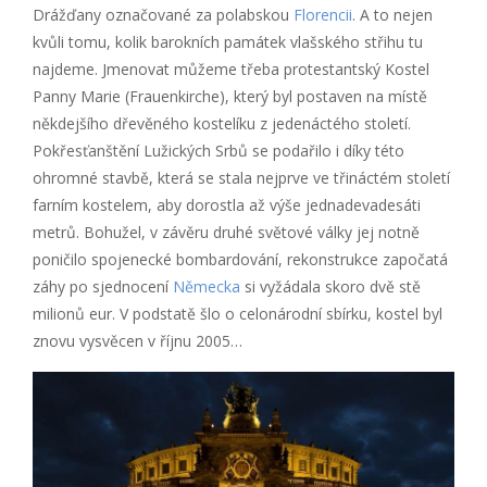
Drážďany označované za polabskou
Florencii
. A to nejen
kvůli tomu, kolik barokních památek vlašského střihu tu
najdeme. Jmenovat můžeme třeba protestantský Kostel
Panny Marie (Frauenkirche), který byl postaven na místě
někdejšího dřevěného kostelíku z jedenáctého století.
Pokřesťanštění Lužických Srbů se podařilo i díky této
ohromné stavbě, která se stala nejprve ve třináctém století
farním kostelem, aby dorostla až výše jednadevadesáti
metrů. Bohužel, v závěru druhé světové války jej notně
poničilo spojenecké bombardování, rekonstrukce započatá
záhy po sjednocení
Německa
si vyžádala skoro dvě stě
milionů eur. V podstatě šlo o celonárodní sbírku, kostel byl
znovu vysvěcen v říjnu 2005…