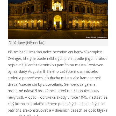
Drážďany (Německo)
Při zmínění Drážďan nelze nezmínit ani barokní komplex
Zwinger, který je podle některých první, podle jiných druhou
nejslavnější architektonickou památkou města. Postaven
byl za vlády Augusta II. Silného začátkem osmnáctého
století a poprvé vnesl do ducha města více kamene než
dřeva. Vzácné sbírky z porcelánu, Semperova galerie,
mohutné nádvoří pro zámek, který tu už bohužel nikdy
nevyrostl. A opět – obrovské škody v roce 1945, naštěstí se
celý komplex podařilo během padesátých a šedesátých let
patřičně zrekonstruovat a v dnešních časech se opět blýská