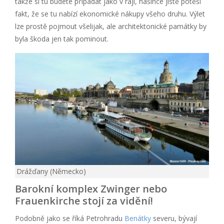
takže si tu budete připadat jako v ráji, našince jistě potěší
fakt, že se tu nabízí ekonomické nákupy všeho druhu. Výlet
lze prostě pojmout všelijak, ale architektonické památky by
byla škoda jen tak pominout.
Drážďany (Německo)
Barokní komplex Zwinger nebo
Frauenkirche stojí za vidění!
Podobně jako se říká Petrohradu
Benátky
severu, bývají