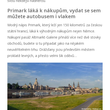
svou někdejší nádherou.
Primark láká k nákupům, vydat se sem
můžete autobusem i vlakem
Modrý nápis Primark, který leží jen 150 kilometrů za českou
státní hranicí, láká k výhodným nákupům nejen Němce.
Nákupní pasáž Altmarkt-Galerie přináší více než dvě stovky
obchodů, budete si tu připadat jako na nějakém
neuvěřitelném trhu. Drážďany jsou především městem
proklatě levných, a přesto velmi šik oděvů…