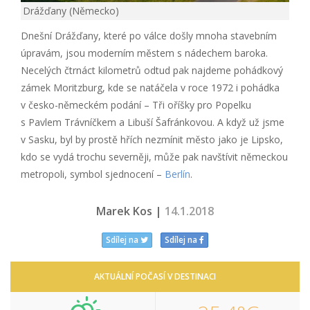
Drážďany (Německo)
Dnešní Drážďany, které po válce došly mnoha stavebním
úpravám, jsou moderním městem s nádechem baroka.
Necelých čtrnáct kilometrů odtud pak najdeme pohádkový
zámek Moritzburg, kde se natáčela v roce 1972 i pohádka
v česko-německém podání – Tři oříšky pro Popelku
s Pavlem Trávníčkem a Libuší Šafránkovou. A když už jsme
v Sasku, byl by prostě hřích nezmínit město jako je Lipsko,
kdo se vydá trochu severněji, může pak navštívit německou
metropoli, symbol sjednocení –
Berlín
.
Marek Kos |
14.1.2018
Sdílej na
Sdílej na
AKTUÁLNÍ POČASÍ V DESTINACI