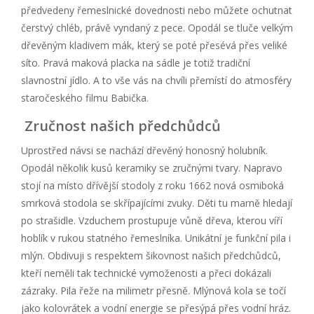
předvedeny řemeslnické dovednosti nebo můžete ochutnat
čerstvý chléb, právě vyndaný z pece. Opodál se tluče velkým
dřevěným kladivem mák, který se poté přesévá přes veliké
síto. Pravá maková placka na sádle je totiž tradiční
slavnostní jídlo. A to vše vás na chvíli přemístí do atmosféry
staročeského filmu Babička.
Zručnost našich předchůdců
Uprostřed návsi se nachází dřevěný honosný holubník.
Opodál několik kusů keramiky se zručnými tvary. Napravo
stojí na místo dřívější stodoly z roku 1662 nová osmiboká
smrková stodola se skřípajícími zvuky. Děti tu marně hledají
po strašidle. Vzduchem prostupuje vůně dřeva, kterou víří
hoblík v rukou statného řemeslníka. Unikátní je funkční pila i
mlýn. Obdivuji s respektem šikovnost našich předchůdců,
kteří neměli tak technické vymoženosti a přeci dokázali
zázraky. Pila řeže na milimetr přesně. Mlýnová kola se točí
jako kolovrátek a vodní energie se přesýpá přes vodní hráz.