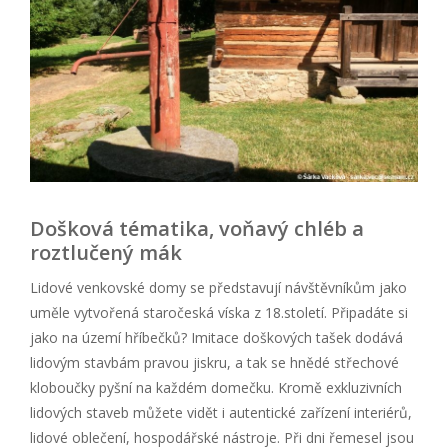
Došková tématika, voňavý chléb a
roztlučený mák
Lidové venkovské domy se představují návštěvníkům jako
uměle vytvořená staročeská víska z 18.století. Připadáte si
jako na území hříbečků? Imitace doškových tašek dodává
lidovým stavbám pravou jiskru, a tak se hnědé střechové
kloboučky pyšní na každém domečku. Kromě exkluzivních
lidových staveb můžete vidět i autentické zařízení interiérů,
lidové oblečení, hospodářské nástroje. Při dni řemesel jsou