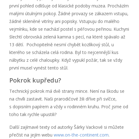
první pohled odlišuje od klasické podoby muzea. Procházím
malými útulnými pokoji. Žádné provazy se zákazem vstupu,
žádné skleněné vitríny ani popisky. Vstupuju do malého
vejmínku, kde se nachází postel s péřovou peřinou. Kuchyni
šlechtí obrovská zelená kamna s pecí, na které spávalo až
13 dětí. Pochopitelně nesmí chybět kozlíkový stůl, u
kterého se scházela celá rodina. Byl to nejcennější kus
nábytku z celé chaloupky. Když vypukl požár, tak se vždy
první musel vynést tento stůl.
Pokrok kupředu?
Technický pokrok má dvě strany mince. Není na škodu se
na chvíli zastavit. Naši prarodičové žili dříve při svíčce,
s dopisním papírem a vždy v rodinném kruhu. Proč jsme od
toho tak rychle upustili?
Další zajímavé texty od autorky Šárky Vackové si můžete
přečíst na jejím webu
www.on-the-continent.com
.