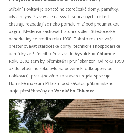
Střední Povltaví je bohaté na staročeské domy, památky,
pily a mlýny. Stavby ale na svých současných místech
chátrají, rozpadají se nebo pomalu mizí pod pneumatikou
bagru. Myšlenka zachovat historii osídlení Středočeské
pahorkatiny se zrodila roku 1998. Tohoto roku se začali
přestěhovávat staročeské domy, technické i hospodářské
památky ze Středního Povltaví do
Vysokého Chlumce
.
Roku 2002 sem byl přemístěn i první skanzen. Od roku 1998
až do letošního roku bylo na pozemek, odkoupený od
Lobkoviců, přestěhováno 16 staveb.Projekt spravuje
Hornické muzeum Příbram pod záštitou příbramského
kraje. přestěhovány do
Vysokého Chlumce
.