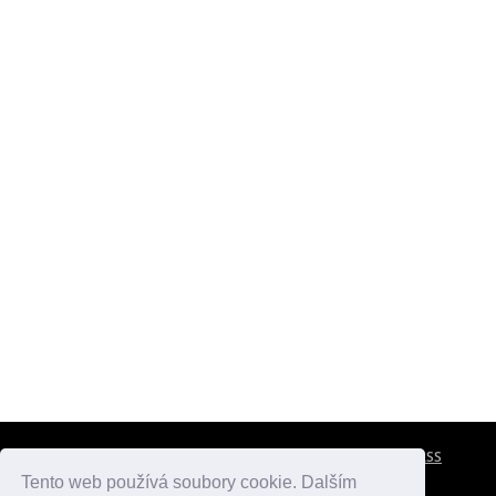
CESTOVNÍ POJIŠTĚNÍ
KONTAKTY
REKLAMA
RSS
Tento web používá soubory cookie. Dalším