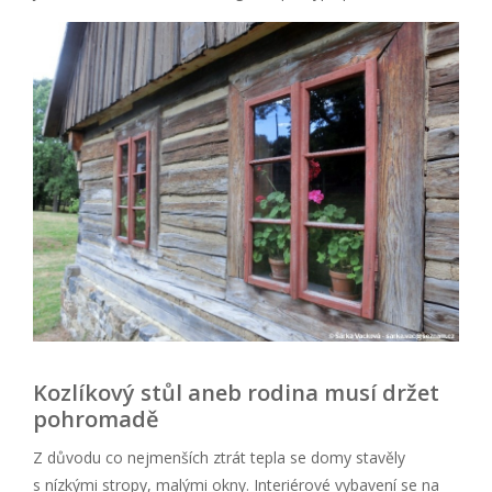
Kozlíkový stůl aneb rodina musí držet
pohromadě
Z důvodu co nejmenších ztrát tepla se domy stavěly
s nízkými stropy, malými okny. Interiérové vybavení se na