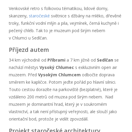
Venkovské retro s folkovou tématikou, lidové domy,
skanzeny,
staročeské
světnice s džbány na mléko, dřevěné
troky, funkční vodní mlýn a pila, vejmínek, černá kuchyně i
pečený chléb. Tak to je muzeum pod širým nebem
v Chlumci u Sedlčan.
Příjezd autem
34 km východně od
Příbrami
a 7 km jižně od
Sedlčan
se
nachází městys
Vysoký Chlumec
s exkluzivním open air
muzeem. Před
Vysokým Chlumcem
odbočte doprava
směrem ke kapličce. Potom jeďte pořád po hlavní silnici.
Touto cestou dorazíte na parkoviště (bezplatné), které je
vzdáleno 200 metrů od muzea pod širým nebem. Nad
muzeem je dominantní hrad, který je v soukromém
vlastnictví, a tak není přístupný veřejnosti, ale slouží jako
orientační bod, protože je vidět zpovzdálí.
Projekt staročeské architektury