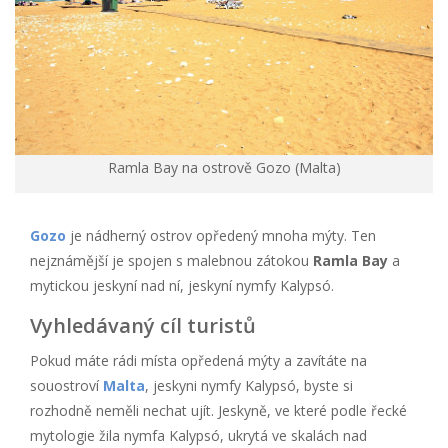
Ramla Bay na ostrově Gozo (Malta)
Gozo
je nádherný ostrov opředený mnoha mýty. Ten
nejznámější je spojen s malebnou zátokou
Ramla Bay
a
mytickou jeskyní nad ní, jeskyní nymfy Kalypsó.
Vyhledávaný cíl turistů
Pokud máte rádi místa opředená mýty a zavítáte na
souostroví
Malta
, jeskyni nymfy Kalypsó, byste si
rozhodně neměli nechat ujít. Jeskyně, ve které podle řecké
mytologie žila nymfa Kalypsó, ukrytá ve skalách nad