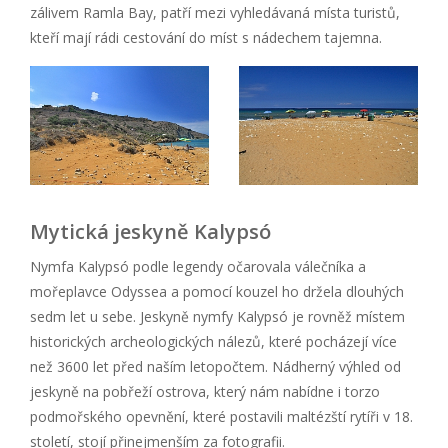
zálivem Ramla Bay, patří mezi vyhledávaná místa turistů,
kteří mají rádi cestování do míst s nádechem tajemna.
Mytická jeskyně Kalypsó
Nymfa Kalypsó podle legendy očarovala válečníka a
mořeplavce Odyssea a pomocí kouzel ho držela dlouhých
sedm let u sebe. Jeskyně nymfy Kalypsó je rovněž místem
historických archeologických nálezů, které pocházejí více
než 3600 let před naším letopočtem. Nádherný výhled od
jeskyně na pobřeží ostrova, který nám nabídne i torzo
podmořského opevnění, které postavili maltézští rytíři v 18.
století, stojí přinejmenším za fotografii.