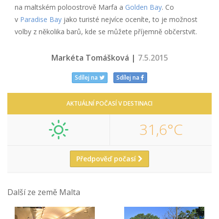
na maltském poloostrově Marfa a
Golden Bay
. Co
v
Paradise Bay
jako turisté nejvíce oceníte, to je možnost
volby z několika barů, kde se můžete příjemně občerstvit.
Markéta Tomášková |
7.5.2015
Sdílej na
Sdílej na
AKTUÁLNÍ POČASÍ V DESTINACI
31,6°C
Předpověď počasí
Další ze země Malta