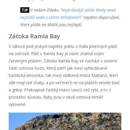
TIP
V našem článku "
Nejkrásnější pláže Malty aneb
nejčistší voda v celém Středomoří
" najdete doporučení,
které pláže na Maltě jsou nejlepší.
Zátoka Ramla Bay
V zátoce pod jeskyní najdete jednu z mála písečných pláží
na ostrově. Pláž v Ramla Bay je navíc známá svým
červeným pískem. Zátoka Ramla Bay se nachází v severní
části ostrova Gozo, který patří jak mezi vyhledávaná
turistická letoviska, tak mezi oblíbená místa Malťanů, kteří
zde mají své chaty, a po večerech se na plážích vesele baví
a grilují. Překvapivě častěji maso savců než rybí, a to z
prostého důvodu. Ryby jsou v okolí ostrova téměř
vylovené.