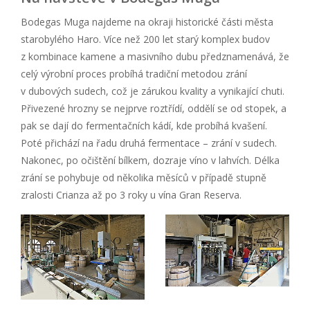
Bodegas Muga najdeme na okraji historické části města
starobylého Haro. Více než 200 let starý komplex budov
z kombinace kamene a masivního dubu předznamenává, že
celý výrobní proces probíhá tradiční metodou zrání
v dubových sudech, což je zárukou kvality a vynikající chuti.
Přivezené hrozny se nejprve roztřídí, oddělí se od stopek, a
pak se dají do fermentačních kádí, kde probíhá kvašení.
Poté přichází na řadu druhá fermentace – zrání v sudech.
Nakonec, po očištění bílkem, dozraje víno v lahvích. Délka
zrání se pohybuje od několika měsíců v případě stupně
zralosti Crianza až po 3 roky u vína Gran Reserva.