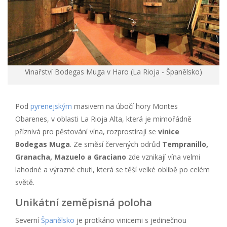
Vinařství Bodegas Muga v Haro (La Rioja - Španělsko)
Pod
pyrenejským
masivem na úbočí hory Montes
Obarenes, v oblasti La Rioja Alta, která je mimořádně
příznivá pro pěstování vína, rozprostírají se
vinice
Bodegas Muga
. Ze směsí červených odrůd
Tempranillo,
Granacha, Mazuelo a Graciano
zde vznikají vína velmi
lahodné a výrazné chuti, která se těší velké oblibě po celém
světě.
Unikátní zeměpisná poloha
Severní
Španělsko
je protkáno vinicemi s jedinečnou