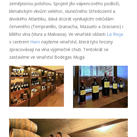
zeměpisnou polohou. Spojení jílo-vápencového podloží,
klimatickým vlivům velehor, slunečného Středozemí a
divokého Atlantiku, dává dozrát vynikajícím odrůdám
červeného (Tempranillo, Granacha, Mazuelo a Graciano) i
bílého vína (Viura a Malvasia). Ve vinařské oblasti
La Rioja
s centrem
Haro
najdeme vinařství, která tyto hrozny
zpracovávají na vína výjimečné chuti. Tentokrát se
zastavíme ve vinařství Bodegas Muga.