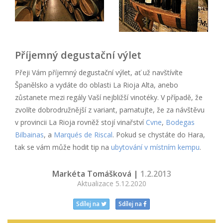
Příjemný degustační výlet
Přeji Vám příjemný degustační výlet, ať už navštívíte
Španělsko a vydáte do oblasti La Rioja Alta, anebo
zůstanete mezi regály Vaší nejbližší vinotéky. V případě, že
zvolíte dobrodružnější z variant, pamatujte, že za návštěvu
v provincii La Rioja rovněž stojí vinařství
Cvne
,
Bodegas
Bilbainas
, a
Marqués de Riscal
. Pokud se chystáte do Hara,
tak se vám může hodit tip na
ubytování v místním kempu
.
Markéta Tomášková |
1.2.2013
Aktualizace 5.12.2020
Sdílej na
Sdílej na