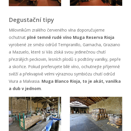
Degustační tipy
Milovníkům zralého červeného vína doporučujeme
ochutnat
plné temně rudé víno Muga Reserva Rioja
vyrobené ze směsi odrůd Tempranillo, Garnacha, Graziano
a Mazuelo, které si Vás získá svou jedinečnou chutí
přezrálých peckovin, lesních plodů s podtóny vanilky, pepře
a skořice. Pokud preferujete bílé víno, ochutnejte příjemně
svěží a překvapivě velmi výraznou symbiózu chutí odrůd
Viura a Malvasia.
Muga Blanco Rioja, to je akát, vanilka
a dub v jednom
.