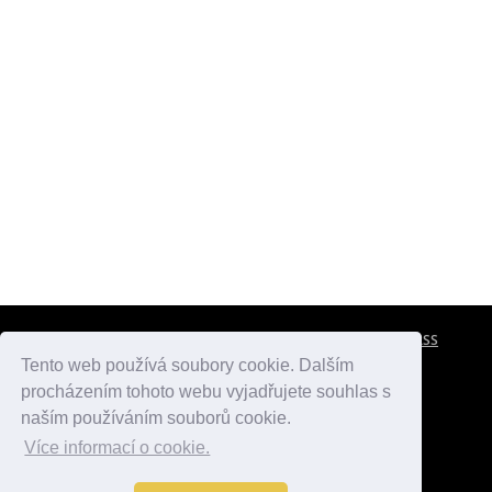
CESTOVNÍ POJIŠTĚNÍ
KONTAKTY
REKLAMA
RSS
Tento web používá soubory cookie. Dalším
procházením tohoto webu vyjadřujete souhlas s
atlasmest.cz
atlaspamatek.info
atlaszemi.info
naším používáním souborů cookie.
Více informací o cookie.
© 2005 - 2026 Desperado.cz. Všechna práva vyhrazena.
Data o počasí jsou přebírána z
OpenWeather
.