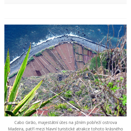
Cabo Girão, majestátní útes na jižním pobřeží ostrova
Madeira, patří mezi hlavní turistické atrakce tohoto krásného