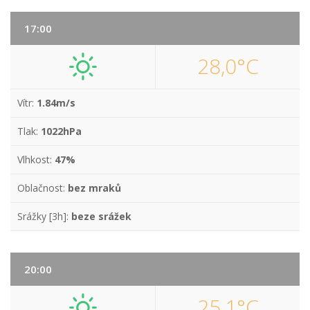
17:00
28,0°C
Vítr:
1.84m/s
Tlak:
1022hPa
Vlhkost:
47%
Oblačnost:
bez mraků
Srážky [3h]:
beze srážek
20:00
25,1°C