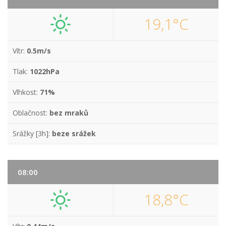
19,1°C
Vítr:
0.5m/s
Tlak:
1022hPa
Vlhkost:
71%
Oblačnost:
bez mraků
Srážky [3h]:
beze srážek
08:00
18,8°C