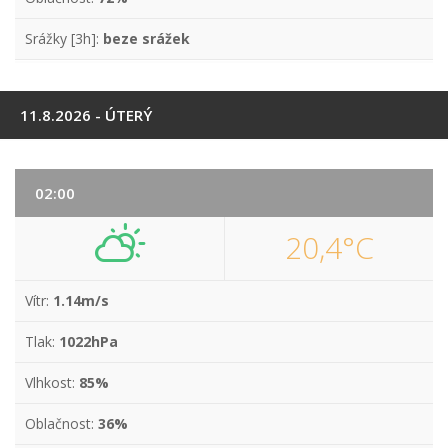
Srážky [3h]:
beze srážek
11.8.2026 - ÚTERÝ
02:00
20,4°C
Vítr:
1.14m/s
Tlak:
1022hPa
Vlhkost:
85%
Oblačnost:
36%