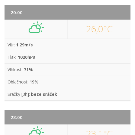
20:00
26,0°C
Vítr:
1.29m/s
Tlak:
1020hPa
Vlhkost:
71%
Oblačnost:
19%
Srážky [3h]:
beze srážek
23:00
23,1°C