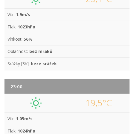
Vítr:
1.9m/s
Tlak:
1023hPa
Vlhkost:
56%
Oblačnost:
bez mraků
Srážky [3h]:
beze srážek
23:00
19,5°C
Vítr:
1.05m/s
Tlak:
1024hPa