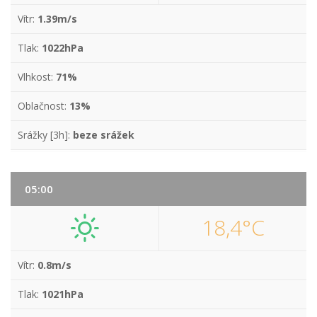
Vítr:
1.39m/s
Tlak:
1022hPa
Vlhkost:
71%
Oblačnost:
13%
Srážky [3h]:
beze srážek
05:00
18,4°C
Vítr:
0.8m/s
Tlak:
1021hPa