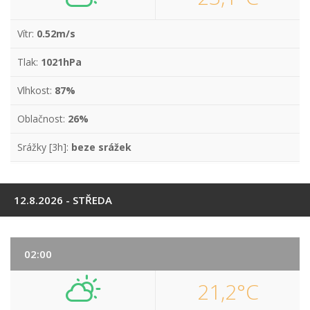
Vítr:
0.52m/s
Tlak:
1021hPa
Vlhkost:
87%
Oblačnost:
26%
Srážky [3h]:
beze srážek
12.8.2026 - STŘEDA
02:00
21,2°C