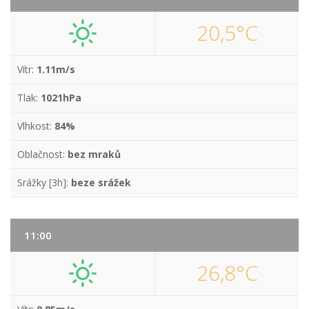
20,5°C
Vítr:
1.11m/s
Tlak:
1021hPa
Vlhkost:
84%
Oblačnost:
bez mraků
Srážky [3h]:
beze srážek
11:00
26,8°C