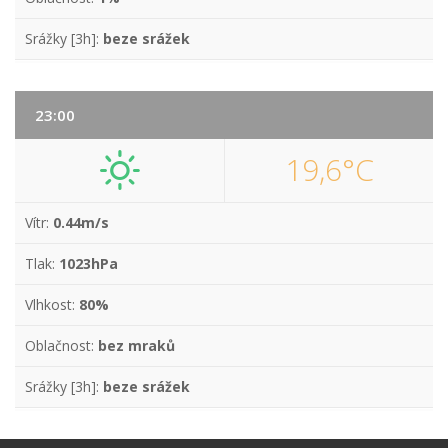
Srážky [3h]:
beze srážek
23:00
19,6°C
Vítr:
0.44m/s
Tlak:
1023hPa
Vlhkost:
80%
Oblačnost:
bez mraků
Srážky [3h]:
beze srážek