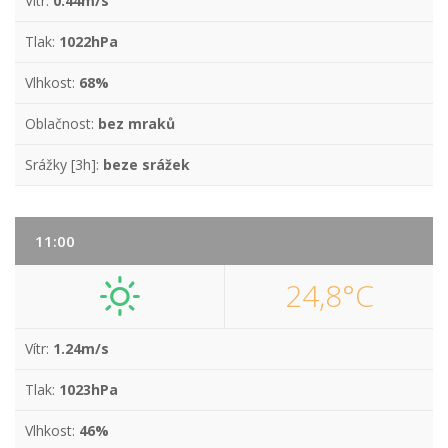
Vítr:
0.44m/s
Tlak:
1022hPa
Vlhkost:
68%
Oblačnost:
bez mraků
Srážky [3h]:
beze srážek
11:00
24,8°C
Vítr:
1.24m/s
Tlak:
1023hPa
Vlhkost:
46%