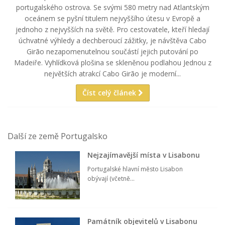
portugalského ostrova. Se svými 580 metry nad Atlantským
oceánem se pyšní titulem nejvyššího útesu v Evropě a
jednoho z nejvyšších na světě. Pro cestovatele, kteří hledají
úchvatné výhledy a dechberoucí zážitky, je návštěva Cabo
Girão nezapomenutelnou součástí jejich putování po
Madeiře. Vyhlídková plošina se skleněnou podlahou Jednou z
největších atrakcí Cabo Girão je moderní...
Číst celý článek
Další ze země Portugalsko
Nejzajímavější místa v Lisabonu
Portugalské hlavní město Lisabon
obývají (včetně...
Památník objevitelů v Lisabonu