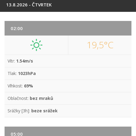
13.8.2026 - ČTVRTEK
02:00
19,5°C
Vítr:
1.54m/s
Tlak:
1023hPa
Vlhkost:
69%
Oblačnost:
bez mraků
Srážky [3h]:
beze srážek
05:00