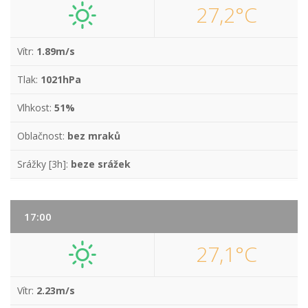
27,2°C
Vítr:
1.89m/s
Tlak:
1021hPa
Vlhkost:
51%
Oblačnost:
bez mraků
Srážky [3h]:
beze srážek
17:00
27,1°C
Vítr:
2.23m/s