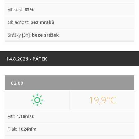
Vlhkost:
83%
Oblačnost:
bez mraků
Srážky [3h]:
beze srážek
14.8.2026 - PÁTEK
02:00
19,9°C
Vítr:
1.18m/s
Tlak:
1024hPa