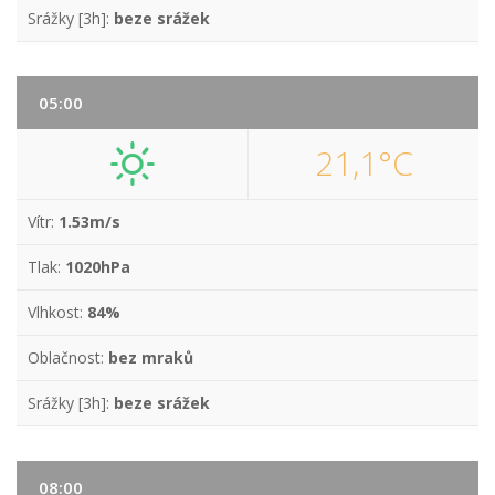
Srážky [3h]:
beze srážek
05:00
21,1°C
Vítr:
1.53m/s
Tlak:
1020hPa
Vlhkost:
84%
Oblačnost:
bez mraků
Srážky [3h]:
beze srážek
08:00