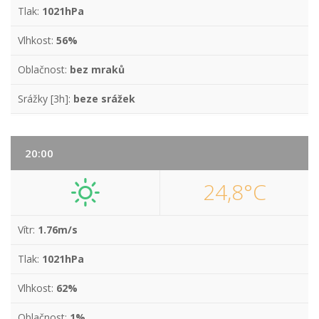
Tlak:
1021hPa
Vlhkost:
56%
Oblačnost:
bez mraků
Srážky [3h]:
beze srážek
20:00
24,8°C
Vítr:
1.76m/s
Tlak:
1021hPa
Vlhkost:
62%
Oblačnost:
1%