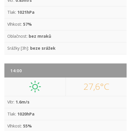
Vítr:
0.85m/s
Tlak:
1021hPa
Vlhkost:
57%
Oblačnost:
bez mraků
Srážky [3h]:
beze srážek
14:00
27,6°C
Vítr:
1.6m/s
Tlak:
1020hPa
Vlhkost:
55%