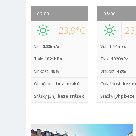
02:00
05:00
23,9°C
23
Vítr:
0.86m/s
Vítr:
1.14m/s
Tlak:
1021hPa
Tlak:
1020hPa
Vlhkost:
49%
Vlhkost:
48%
Oblačnost:
bez mraků
Oblačnost:
bez m
Srážky [3h]:
beze srážek
Srážky [3h]:
beze