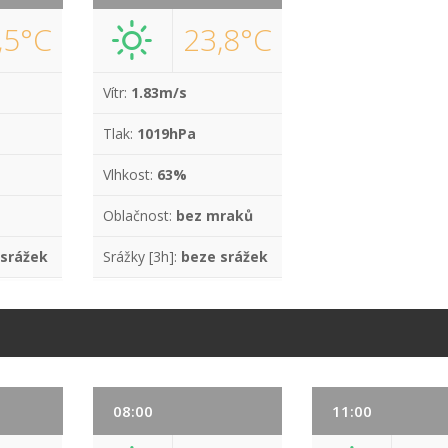
,5°C
23,8°C
Vítr:
1.83m/s
Tlak:
1019hPa
Vlhkost:
63%
Oblačnost:
bez mraků
 srážek
Srážky [3h]:
beze srážek
08:00
11:00