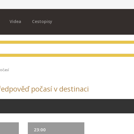
Videa
Cestopisy
očasí
předpověď počasí v destinaci
23:00