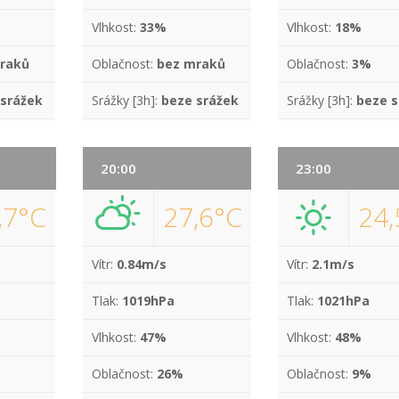
Vlhkost:
33%
Vlhkost:
18%
raků
Oblačnost:
bez mraků
Oblačnost:
3%
 srážek
Srážky [3h]:
beze srážek
Srážky [3h]:
beze s
20:00
23:00
,7°C
27,6°C
24,
Vítr:
0.84m/s
Vítr:
2.1m/s
Tlak:
1019hPa
Tlak:
1021hPa
Vlhkost:
47%
Vlhkost:
48%
Oblačnost:
26%
Oblačnost:
9%