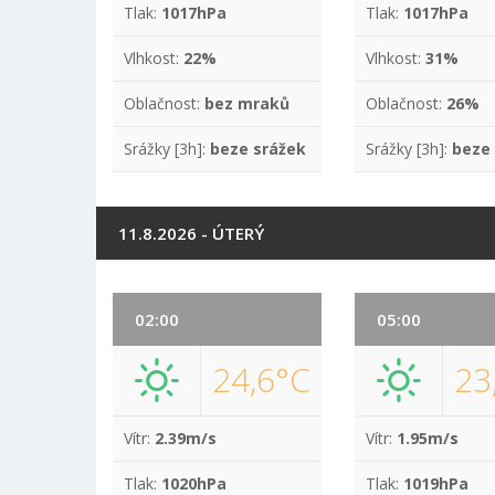
Tlak:
1017hPa
Tlak:
1017hPa
Vlhkost:
22%
Vlhkost:
31%
Oblačnost:
bez mraků
Oblačnost:
26%
Srážky [3h]:
beze srážek
Srážky [3h]:
beze
11.8.2026 - ÚTERÝ
02:00
05:00
24,6°C
23
Vítr:
2.39m/s
Vítr:
1.95m/s
Tlak:
1020hPa
Tlak:
1019hPa