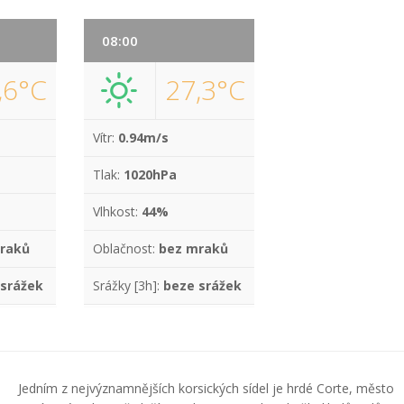
08:00
,6°C
27,3°C
Vítr:
0.94m/s
Tlak:
1020hPa
Vlhkost:
44%
raků
Oblačnost:
bez mraků
 srážek
Srážky [3h]:
beze srážek
Jedním z nejvýznamnějších korsických sídel je hrdé Corte, město