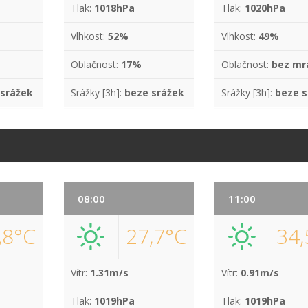
Tlak:
1018hPa
Tlak:
1020hPa
Vlhkost:
52%
Vlhkost:
49%
Oblačnost:
17%
Oblačnost:
bez mr
 srážek
Srážky [3h]:
beze srážek
Srážky [3h]:
beze s
08:00
11:00
,8°C
27,7°C
34,
Vítr:
1.31m/s
Vítr:
0.91m/s
Tlak:
1019hPa
Tlak:
1019hPa