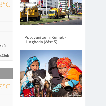
8°C
Putování zemí Kemet -
Hurghada (část 5)
aků
rážek
8°C