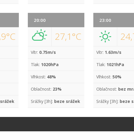
20:00
23:00
,9°C
27,1°C
24,
Vítr:
0.75m/s
Vítr:
1.63m/s
Tlak:
1020hPa
Tlak:
1021hPa
Vlhkost:
48%
Vlhkost:
50%
Oblačnost:
23%
Oblačnost:
bez mr
 srážek
Srážky [3h]:
beze srážek
Srážky [3h]:
beze s