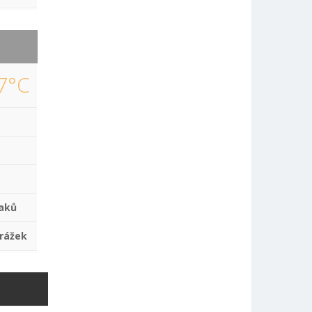
7°C
aků
rážek