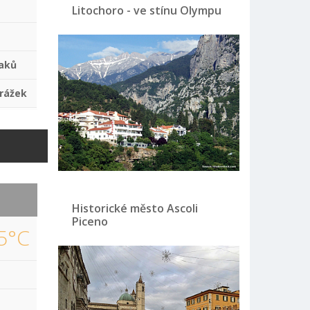
Litochoro - ve stínu Olympu
aků
rážek
Historické město Ascoli
Piceno
5°C