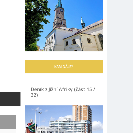
KAM DÁLE?
Deník z Jižní Afriky (část 15 /
32)