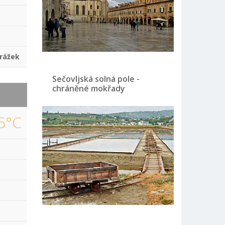
rážek
Sečovljská solná pole -
chráněné mokřady
5°C