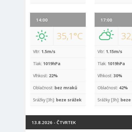
14:00
17:00
35,1°C
32
Vítr:
1.5m/s
Vítr:
1.15m/s
Tlak:
1019hPa
Tlak:
1019hPa
Vlhkost:
22%
Vlhkost:
30%
Oblačnost:
bez mraků
Oblačnost:
42%
Srážky [3h]:
beze srážek
Srážky [3h]:
beze
13.8.2026 - ČTVRTEK