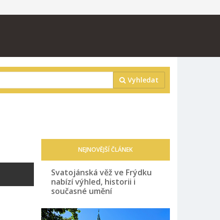
Vyhledat
NEJNOVĚJŠÍ ČLÁNEK
Svatojánská věž ve Frýdku
nabízí výhled, historii i
současné umění