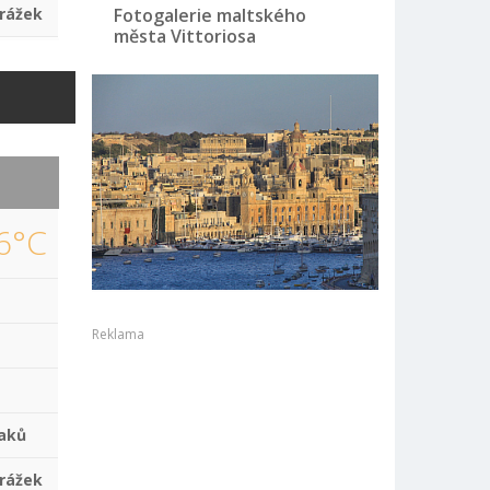
rážek
Fotogalerie maltského
města Vittoriosa
6°C
Reklama
aků
rážek