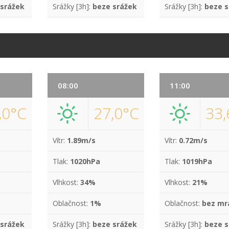
 srážek
Srážky [3h]:
beze srážek
Srážky [3h]:
beze s
08:00
11:00
,0°C
27,0°C
33,
Vítr:
1.89m/s
Vítr:
0.72m/s
Tlak:
1020hPa
Tlak:
1019hPa
Vlhkost:
34%
Vlhkost:
21%
Oblačnost:
1%
Oblačnost:
bez mr
 srážek
Srážky [3h]:
beze srážek
Srážky [3h]:
beze s