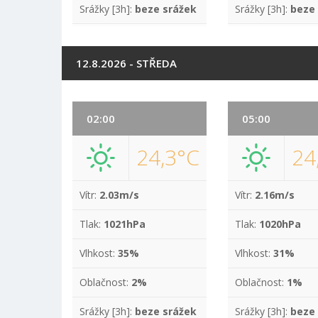
Srážky [3h]:
beze srážek
Srážky [3h]:
beze
12.8.2026 - STŘEDA
02:00
05:00
24,3°C
24
Vítr:
2.03m/s
Vítr:
2.16m/s
Tlak:
1021hPa
Tlak:
1020hPa
Vlhkost:
35%
Vlhkost:
31%
Oblačnost:
2%
Oblačnost:
1%
Srážky [3h]:
beze srážek
Srážky [3h]:
beze