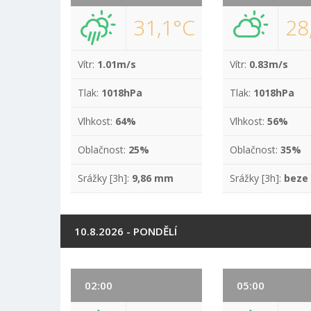
31,1°C
28
Vítr:
1.01m/s
Vítr:
0.83m/s
Tlak:
1018hPa
Tlak:
1018hPa
Vlhkost:
64%
Vlhkost:
56%
Oblačnost:
25%
Oblačnost:
35%
Srážky [3h]:
9,86 mm
Srážky [3h]:
beze
10.8.2026 - PONDĚLÍ
02:00
05:00