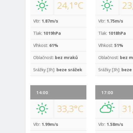
24,1°C
23
Vítr:
1.87m/s
Vítr:
1.75m/s
Tlak:
1019hPa
Tlak:
1018hPa
Vlhkost:
61%
Vlhkost:
51%
Oblačnost:
bez mraků
Oblačnost:
bez m
Srážky [3h]:
beze srážek
Srážky [3h]:
beze
14:00
17:00
33,3°C
31
Vítr:
1.99m/s
Vítr:
1.58m/s