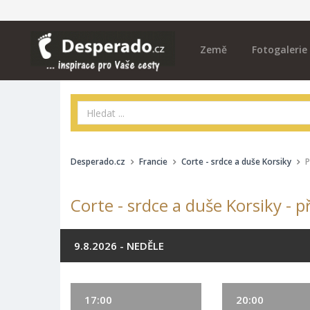
Země
Fotogalerie
Desperado.cz
Francie
Corte - srdce a duše Korsiky
P
Corte - srdce a duše Korsiky - 
9.8.2026 - NEDĚLE
17:00
20:00