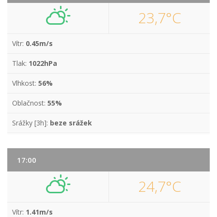
23,7°C
Vítr:
0.45m/s
Tlak:
1022hPa
Vlhkost:
56%
Oblačnost:
55%
Srážky [3h]:
beze srážek
17:00
24,7°C
Vítr:
1.41m/s