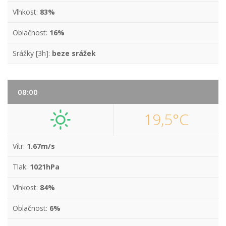
Vlhkost:
83%
Oblačnost:
16%
Srážky [3h]:
beze srážek
08:00
19,5°C
Vítr:
1.67m/s
Tlak:
1021hPa
Vlhkost:
84%
Oblačnost:
6%