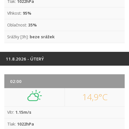
Tlak:
1022hPa
Vlhkost:
95%
Oblačnost:
35%
Srážky [3h]:
beze srážek
11.8.2026 - ÚTERÝ
02:00
14,9°C
Vítr:
1.15m/s
Tlak:
1022hPa