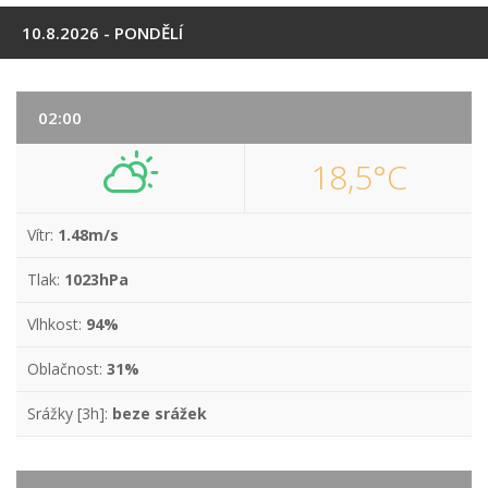
10.8.2026 - PONDĚLÍ
02:00
18,5°C
Vítr:
1.48m/s
Tlak:
1023hPa
Vlhkost:
94%
Oblačnost:
31%
Srážky [3h]:
beze srážek