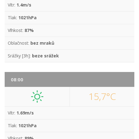
Vítr:
1.4m/s
Tlak:
1021hPa
Vlhkost:
87%
Oblačnost:
bez mraků
Srážky [3h]:
beze srážek
08:00
15,7°C
Vítr:
1.69m/s
Tlak:
1021hPa
Vlhkost:
89%