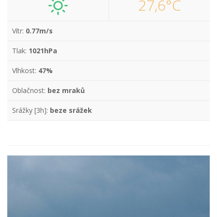
27,6°C
Vítr:
0.77m/s
Tlak:
1021hPa
Vlhkost:
47%
Oblačnost:
bez mraků
Srážky [3h]:
beze srážek