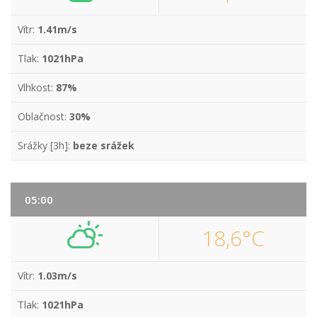
Vítr:
1.41m/s
Tlak:
1021hPa
Vlhkost:
87%
Oblačnost:
30%
Srážky [3h]:
beze srážek
05:00
18,6°C
Vítr:
1.03m/s
Tlak:
1021hPa