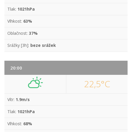
Tlak:
1021hPa
Vlhkost:
63%
Oblačnost:
37%
Srážky [3h]:
beze srážek
20:00
22,5°C
Vítr:
1.9m/s
Tlak:
1021hPa
Vlhkost:
68%