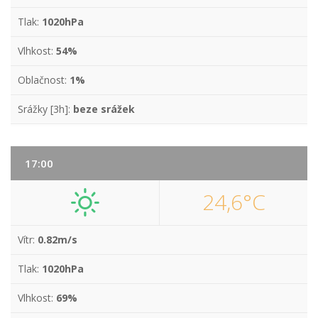
Tlak:
1020hPa
Vlhkost:
54%
Oblačnost:
1%
Srážky [3h]:
beze srážek
17:00
24,6°C
Vítr:
0.82m/s
Tlak:
1020hPa
Vlhkost:
69%