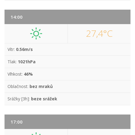
14:00
27,4°C
Vítr:
0.56m/s
Tlak:
1021hPa
Vlhkost:
46%
Oblačnost:
bez mraků
Srážky [3h]:
beze srážek
17:00