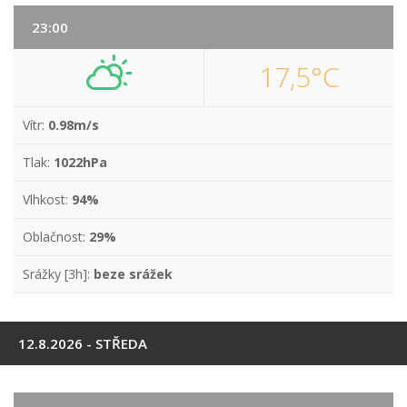
23:00
17,5°C
Vítr:
0.98m/s
Tlak:
1022hPa
Vlhkost:
94%
Oblačnost:
29%
Srážky [3h]:
beze srážek
12.8.2026 - STŘEDA