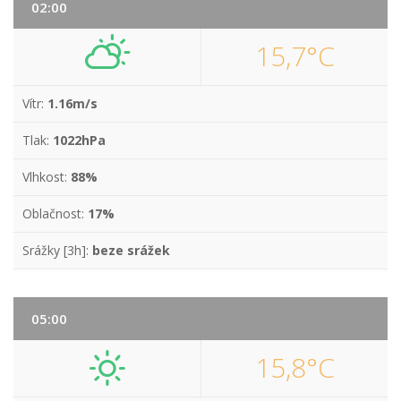
02:00
15,7°C
Vítr:
1.16m/s
Tlak:
1022hPa
Vlhkost:
88%
Oblačnost:
17%
Srážky [3h]:
beze srážek
05:00
15,8°C