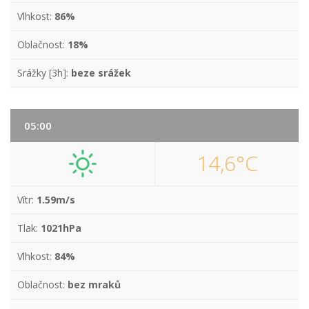
Vlhkost:
86%
Oblačnost:
18%
Srážky [3h]:
beze srážek
05:00
14,6°C
Vítr:
1.59m/s
Tlak:
1021hPa
Vlhkost:
84%
Oblačnost:
bez mraků