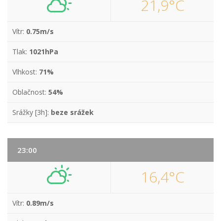
21,9°C
Vítr:
0.75m/s
Tlak:
1021hPa
Vlhkost:
71%
Oblačnost:
54%
Srážky [3h]:
beze srážek
23:00
16,4°C
Vítr:
0.89m/s