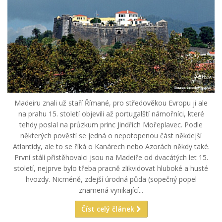
Madeiru znali už staří Římané, pro středověkou Evropu ji ale
na prahu 15. století objevili až portugalští námořníci, které
tehdy poslal na průzkum princ Jindřich Mořeplavec. Podle
některých pověstí se jedná o nepotopenou část někdejší
Atlantidy, ale to se říká o Kanárech nebo Azorách někdy také.
První stálí přistěhovalci jsou na Madeiře od dvacátých let 15.
století, nejprve bylo třeba pracně zlikvidovat hluboké a husté
hvozdy. Nicméně, zdejší úrodná půda (sopečný popel
znamená vynikající...
Číst celý článek