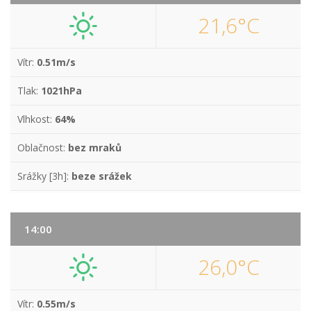
21,6°C
Vítr:
0.51m/s
Tlak:
1021hPa
Vlhkost:
64%
Oblačnost:
bez mraků
Srážky [3h]:
beze srážek
14:00
26,0°C
Vítr:
0.55m/s