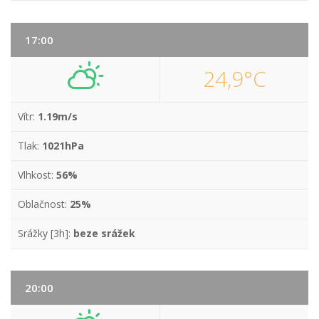
17:00
24,9°C
Vítr:
1.19m/s
Tlak:
1021hPa
Vlhkost:
56%
Oblačnost:
25%
Srážky [3h]:
beze srážek
20:00