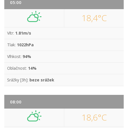
05:00
18,4°C
Vítr:
1.81m/s
Tlak:
1022hPa
Vlhkost:
94%
Oblačnost:
14%
Srážky [3h]:
beze srážek
08:00
18,6°C