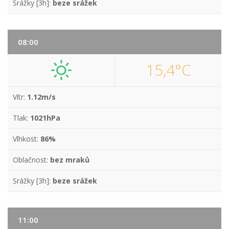
Srážky [3h]:
beze srážek
08:00
15,4°C
Vítr:
1.12m/s
Tlak:
1021hPa
Vlhkost:
86%
Oblačnost:
bez mraků
Srážky [3h]:
beze srážek
11:00