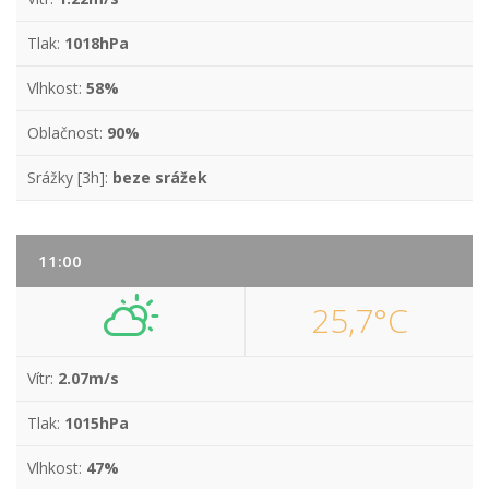
Tlak:
1018hPa
Vlhkost:
58%
Oblačnost:
90%
Srážky [3h]:
beze srážek
11:00
25,7°C
Vítr:
2.07m/s
Tlak:
1015hPa
Vlhkost:
47%