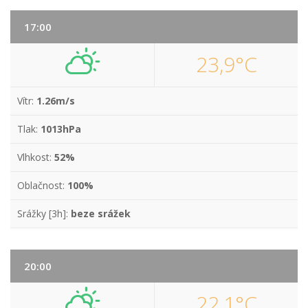
17:00
23,9°C
Vítr:
1.26m/s
Tlak:
1013hPa
Vlhkost:
52%
Oblačnost:
100%
Srážky [3h]:
beze srážek
20:00
22,1°C