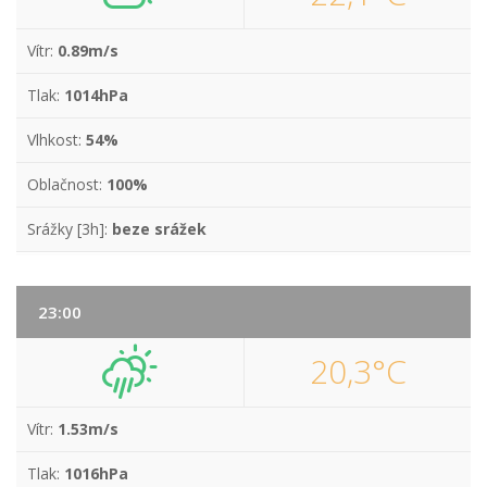
Vítr:
0.89m/s
Tlak:
1014hPa
Vlhkost:
54%
Oblačnost:
100%
Srážky [3h]:
beze srážek
23:00
20,3°C
Vítr:
1.53m/s
Tlak:
1016hPa