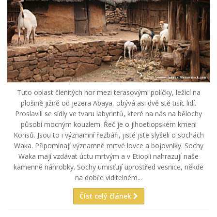
Tuto oblast členitých hor mezi terasovými políčky, ležící na
plošině jižně od jezera Abaya, obývá asi dvě stě tisíc lidí.
Proslavili se sídly ve tvaru labyrintů, které na nás na bělochy
působí mocným kouzlem. Řeč je o jihoetiopském kmeni
Konsů. Jsou to i významní řezbáři, jistě jste slyšeli o sochách
Waka. Připomínají významné mrtvé lovce a bojovníky. Sochy
Waka mají vzdávat úctu mrtvým a v Etiopii nahrazují naše
kamenné náhrobky. Sochy umisťují uprostřed vesnice, někde
na dobře viditelném...
Číst celý článek