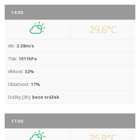
14:00
29,6°C
Vítr:
3.38m/s
Tlak:
1011hPa
Vlhkost:
32%
Oblačnost:
17%
Srážky [3h]:
beze srážek
17:00
25,8°C