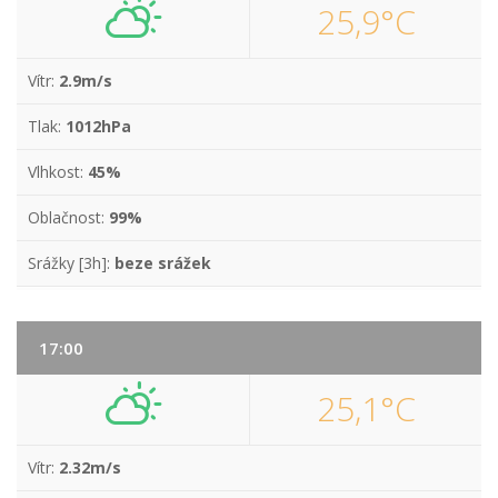
25,9°C
Vítr:
2.9m/s
Tlak:
1012hPa
Vlhkost:
45%
Oblačnost:
99%
Srážky [3h]:
beze srážek
17:00
25,1°C
Vítr:
2.32m/s