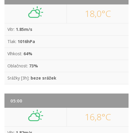
18,0°C
Vítr:
1.85m/s
Tlak:
1016hPa
Vlhkost:
64%
Oblačnost:
73%
Srážky [3h]:
beze srážek
05:00
16,8°C
Vítr:
1.82m/s