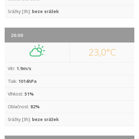
Srážky [3h]:
beze srážek
20:00
23,0°C
Vítr:
1.9m/s
Tlak:
1014hPa
Vlhkost:
51%
Oblačnost:
82%
Srážky [3h]:
beze srážek