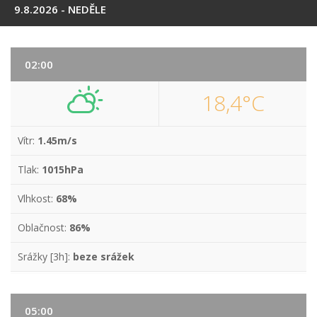
9.8.2026 - NEDĚLE
02:00
18,4°C
Vítr:
1.45m/s
Tlak:
1015hPa
Vlhkost:
68%
Oblačnost:
86%
Srážky [3h]:
beze srážek
05:00