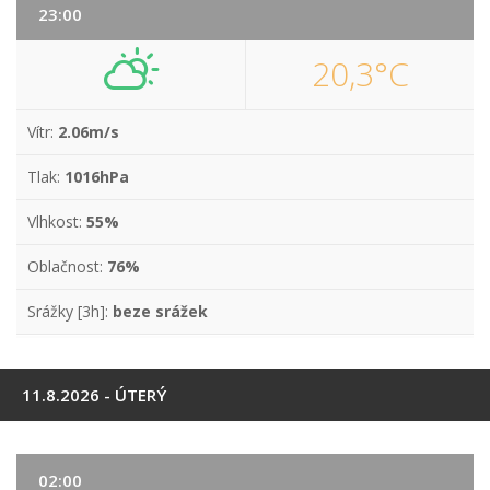
23:00
20,3°C
Vítr:
2.06m/s
Tlak:
1016hPa
Vlhkost:
55%
Oblačnost:
76%
Srážky [3h]:
beze srážek
11.8.2026 - ÚTERÝ
02:00