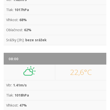
Tlak:
1017hPa
Vlhkost:
68%
Oblačnost:
62%
Srážky [3h]:
beze srážek
08:00
22,6°C
Vítr:
1.41m/s
Tlak:
1018hPa
Vlhkost:
47%