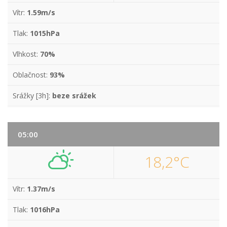
Vítr:
1.59m/s
Tlak:
1015hPa
Vlhkost:
70%
Oblačnost:
93%
Srážky [3h]:
beze srážek
05:00
18,2°C
Vítr:
1.37m/s
Tlak:
1016hPa