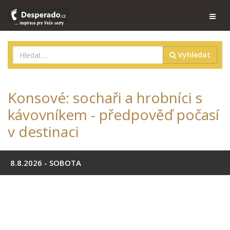
Vyhledat
Konsové: sochaři a hrobníci s
kávovníkem - předpověď počasí
v destinaci
8.8.2026 - SOBOTA