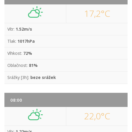
17,2°C
Vítr:
1.52m/s
Tlak:
1017hPa
Vlhkost:
72%
Oblačnost:
81%
Srážky [3h]:
beze srážek
08:00
22,0°C
Vítr:
1.22m/s