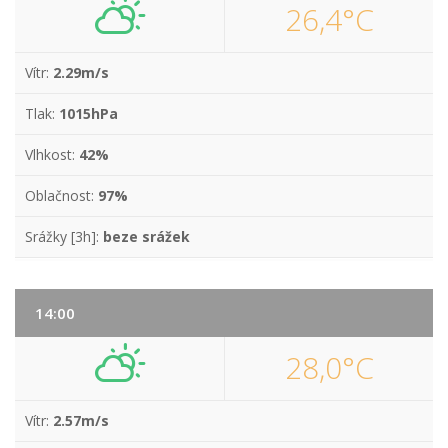
26,4°C
Vítr:
2.29m/s
Tlak:
1015hPa
Vlhkost:
42%
Oblačnost:
97%
Srážky [3h]:
beze srážek
14:00
28,0°C
Vítr:
2.57m/s