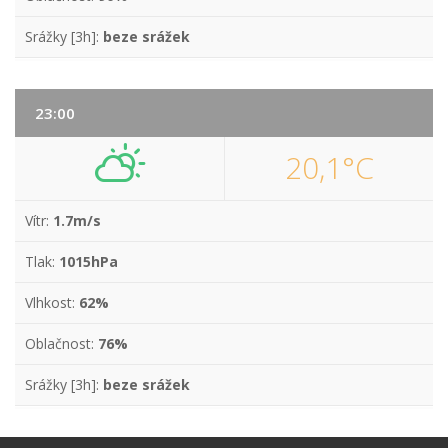
Srážky [3h]:
beze srážek
23:00
20,1°C
Vítr:
1.7m/s
Tlak:
1015hPa
Vlhkost:
62%
Oblačnost:
76%
Srážky [3h]:
beze srážek