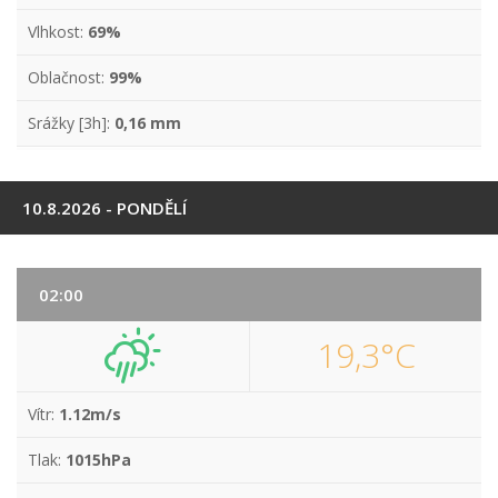
Vlhkost:
69%
Oblačnost:
99%
Srážky [3h]:
0,16 mm
10.8.2026 - PONDĚLÍ
02:00
19,3°C
Vítr:
1.12m/s
Tlak:
1015hPa