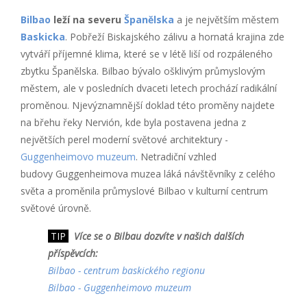
Bilbao
leží na severu
Španělska
a je největším městem
Baskicka
. Pobřeží Biskajského zálivu a hornatá krajina zde
vytváří příjemné klima, které se v létě liší od rozpáleného
zbytku Španělska. Bilbao bývalo ošklivým průmyslovým
městem, ale v posledních dvaceti letech prochází radikální
proměnou. Njevýznamnější doklad této proměny najdete
na břehu řeky Nervión, kde byla postavena jedna z
největších perel moderní světové architektury -
Guggenheimovo muzeum
. Netradiční vzhled
budovy Guggenheimova muzea láká návštěvníky z celého
světa a proměnila průmyslové Bilbao v kulturní centrum
světové úrovně.
TIP
Více se o Bilbau dozvíte v našich dalších
příspěvcích:
Bilbao - centrum baskického regionu
Bilbao - Guggenheimovo muzeum