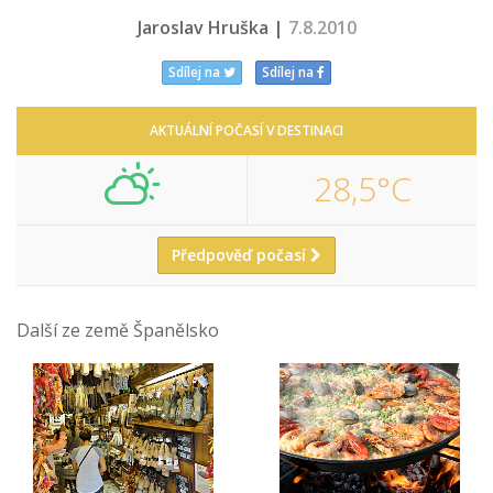
Jaroslav Hruška |
7.8.2010
Sdílej na
Sdílej na
AKTUÁLNÍ POČASÍ V DESTINACI
28,5°C
Předpověď počasí
Další ze země Španělsko