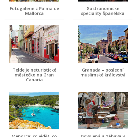
Fotogalerie z Palma de
Gastronomické
Mallorca
speciality Španělska
Telde je neturistické
Granada – poslední
městečko na Gran
muslimské království
Canaria
Menorca: co vidět, co
Dovolená a zábava v