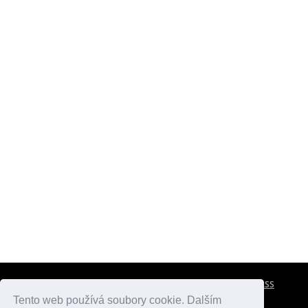
CESTOVNÍ POJIŠTĚNÍ
KONTAKTY
REKLAMA
RSS
Tento web používá soubory cookie. Dalším