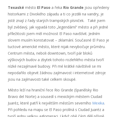
Texaské
město
El Paso
a řeka
Rio Grande
jsou opředeny
historkami z Divokého západu a ti co jezdili na vandry, je
jistě znají z řady starých trampských písniček. Také jsem
byl zvědavý, jak vypadá toto „legendární“ město a při jedné
příležitosti jsem měl možnost El Paso navštívit. Jedním
slovem musím konstatovat – zklamání. Současné El Paso je
tuctové americké město, které nijak nevybočuje průměru.
Centrum města, neboli downtown, tvoří pár bloků
výškových budov a zbytek tohoto rozlehlého města tvoří
nízké nezajímavé budovy. Při mé krátké návštěvě se mi
nepodařilo objevit žádnou zajímavost i internetové zdroje
jsou na zajímavosti také celkem skoupé.
Město leží na hraniční řece Rio Grande (španělsky Rio
Bravo del Norte) a sousedí s mexickým městem Ciudad
Juaréz, které patří k největším městům severního
Mexika
.
Při pohledu na mapu se El Paso prolíná s Ciudad Juaréz a
tvoří jednu velkou aglomeraci. I když obě části dělí přísně