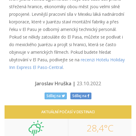
střežená hranice, ekonomiky obou měst jsou velmi silně
propojené. Levnější pracovní síla v Mexiku láká nadnárodní
korporace, které v Juarézu staví montážní fabriky a přes
řeku v El Pasu je odborný americký technický personál.
Pokud se někdy zatouláte do El Pasa, můžete se podívat i
do mexického Juarézu a projít si hranici, která se často
objevuje v amerických filmech. Pokud budete hledat
ubytování v El Pasu, podívejte se na
recenzi Hotelu Holiday
Inn Express El Paso-Central
.
Jaroslav Hruška |
23.10.2022
Sdílej na
Sdílej na
AKTUÁLNÍ POČASÍ V DESTINACI
28,4°C