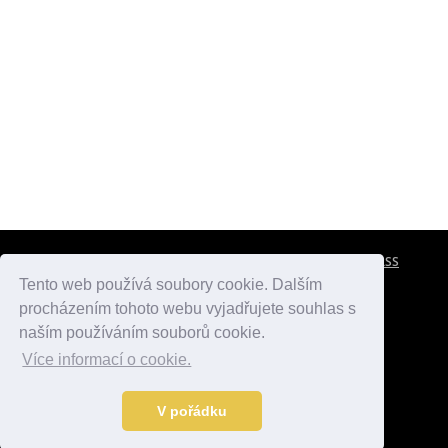
CESTOVNÍ POJIŠTĚNÍ
KONTAKTY
REKLAMA
RSS
Tento web používá soubory cookie. Dalším
procházením tohoto webu vyjadřujete souhlas s
atlasmest.cz
atlaspamatek.info
atlaszemi.info
naším používáním souborů cookie.
Více informací o cookie.
© 2005 - 2026 Desperado.cz. Všechna práva vyhrazena.
Data o počasí jsou přebírána z
OpenWeather
.
V pořádku
Kontakt:
mail@desperado.cz