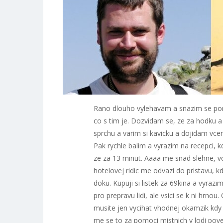
Rano dlouho vylehavam a snazim se porad
co s tim je. Dozvidam se, ze za hodku a 
sprchu a varim si kavicku a dojidam vcer
Pak rychle balim a vyrazim na recepci, 
ze za 13 minut. Aaaa me snad slehne, vcer
hotelovej ridic me odvazi do pristavu, k
doku. Kupuji si listek za 69kina a vyrazim
pro prepravu lidi, ale vsici se k ni hrn
musite jen vycihat vhodnej okamzik kdy s
me se to za pomoci mistnich v lodi poved