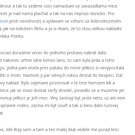
ednout a tak tu sedime vsici namackani se zavazadlama mezi
sti je nad nama plachat a tak na nas neprazi slunicko. Pro
asek
proti nevolnosti) a vydavam se vzhuru za dobrodruzstvim.
 jak na indickem filmu a ja si rikam, ze to stou velkou nakladni
Mata Pointu.
ocasi dorazime vecer do jednoho pristavu nabrat dalsi
od nakonec urhne silne kotvici lano, to vam byla prda a toho
si, jedna pani visela pres palubu do more jelikoz si nevypocitala
zdrti o molo. Nastesti ji par silnejch rukou dostal do bezpeci. Dal
mavy naklad. Bylo zajimave pozorovat v te tme hemzeni lidi a
izince jak se snazi dostat serfy dovnitr, povedlo se a muzeme jet.
ji jelikoz je jich moc. Vlny zacinaji byt jeste vetsi, uz ani neni
spravne rodeo, zacina mi byt soufl a tak si beru dalsi ruzovej
t.
ube, lide litaji sem a tam a ten malej kluk vedele me porad krici