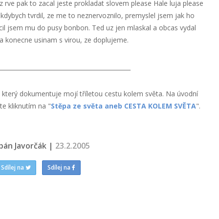
 uz rve pak to zacal jeste prokladat slovem please Hale luja please
 kdybych tvrdil, ze me to neznervoznilo, premyslel jsem jak ho
cil jsem mu do pusy bonbon. Ted uz jen mlaskal a obcas vydal
ja konecne usinam s virou, ze doplujeme.
_____________________________________________
, který dokumentuje mojí tříletou cestu kolem světa. Na úvodní
e kliknutím na "
Stěpa ze světa aneb CESTA KOLEM SVĚTA
".
pán Javorčák |
23.2.2005
Sdílej na
Sdílej na
a