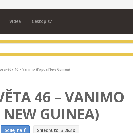
Videa
Cestopisy
ze světa 46 – Vanimo (Papua New Guinea)
VĚTA 46 – VANIMO
 NEW GUINEA)
Sdílej na
Shlédnuto:
3 283 x