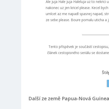
Ale juja Hale juja Haleluja uz to nekrici
nakonec uz jen kricel please. Kecel bych
umlcet az me napadl spasnej napad, str
ze sebe please. Boure pomalu uticha a 
__________________
Tento příspěvek je součástí cestopisu
článek cestopisného seriálu se dostanet
Ště
Další ze země Papua-Nová Guine