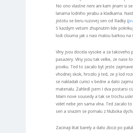
No ono vlastne neni ani kam jinam si s
lanama lodniho jerabu a kladkama. Naste
jistotu se beru ruzovej sen od Radky (
pr
S kazdym vetsim zhupnutim lide pokrikuji
lodi clouma jak s nasi malou barkou na 
Vlny jsou docela vysoke a za takoveho p
pasazery. Vlny jsou tak velke, ze nase l
poviku. Ted to zacalo byt jeste zajimavej
vhodnej skok, hrozilo ji ted, ze ji lod ro
se nakladali cunici v bedne a dalsi zaji
materialu. Zahledl jsem I dva postarsi c
Mam nove sousedy a tak se trochu uskrovnu
videt nebe jen sama vlna. Ted zacalo to 
sen a snazim se pomalu z hluboka dycha
Zacinaji litat barely a dalsi zbozi po pal