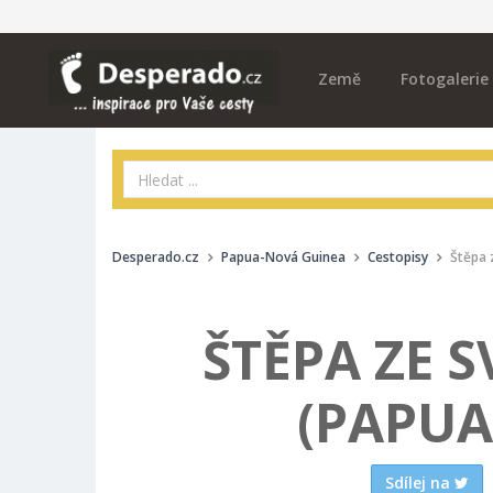
Země
Fotogalerie
Desperado.cz
Papua-Nová Guinea
Cestopisy
Štěpa 
ŠTĚPA ZE S
(PAPUA
Sdílej na