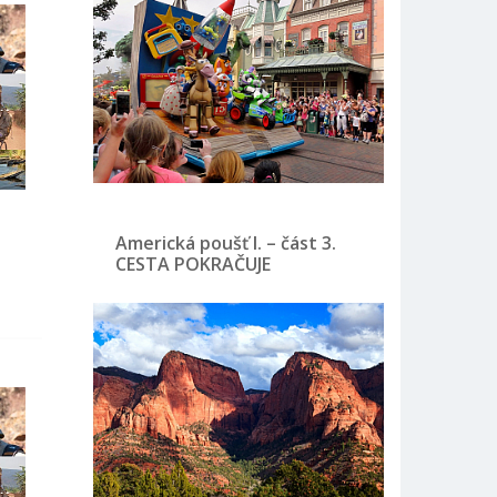
Americká poušť I. – část 3.
CESTA POKRAČUJE
w