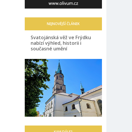
NEJNOVĚJŠÍ ČLÁNEK
Svatojánská věž ve Frýdku
nabízí výhled, historii i
současné umění
KAM DÁLE?