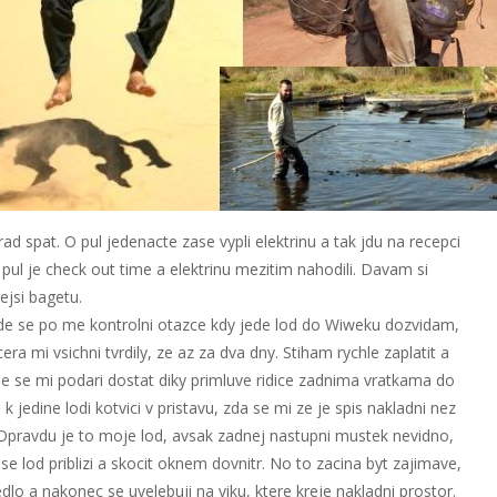
 spat. O pul jedenacte zase vypli elektrinu a tak jdu na recepci
pul je check out time a elektrinu mezitim nahodili. Davam si
ejsi bagetu.
kde se po me kontrolni otazce kdy jede lod do Wiweku dozvidam,
a mi vsichni tvrdily, ze az za dva dny. Stiham rychle zaplatit a
de se mi podari dostat diky primluve ridice zadnima vratkama do
 k jedine lodi kotvici v pristavu, zda se mi ze je spis nakladni nez
ou. Opravdu je to moje lod, avsak zadnej nastupni mustek nevidno,
e lod priblizi a skocit oknem dovnitr. No to zacina byt zajimave,
lo a nakonec se uvelebuji na viku, ktere kreje nakladni prostor.