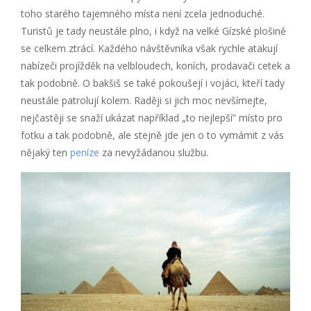
toho starého tajemného místa není zcela jednoduché.
Turistů je tady neustále plno, i když na velké Gízské plošině
se celkem ztrácí. Každého návštěvníka však rychle atakují
nabízeči projížděk na velbloudech, koních, prodavači cetek a
tak podobně. O bakšiš se také pokoušejí i vojáci, kteří tady
neustále patrolují kolem. Raději si jich moc nevšímejte,
nejčastěji se snaží ukázat například „to nejlepší“ místo pro
fotku a tak podobně, ale stejně jde jen o to vymámit z vás
nějaký ten
peníze
za nevyžádanou službu.