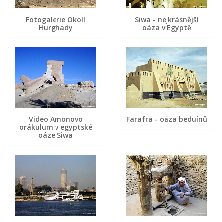
Fotogalerie Okolí
Siwa - nejkrásnější
Hurghady
oáza v Egyptě
Video Amonovo
Farafra - oáza beduínů
orákulum v egyptské
oáze Siwa