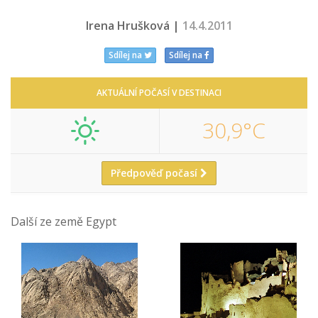
Irena Hrušková |
14.4.2011
Sdílej na
Sdílej na
AKTUÁLNÍ POČASÍ V DESTINACI
30,9°C
Předpověď počasí
Další ze země Egypt