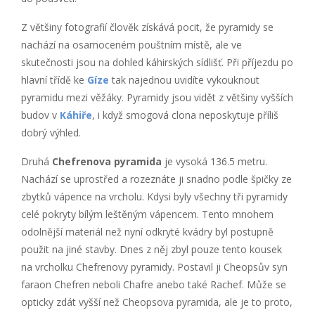
Z většiny fotografií člověk získává pocit, že pyramidy se
nachází na osamoceném pouštním místě, ale ve
skutečnosti jsou na dohled káhirských sídlišť. Při příjezdu po
hlavní třídě ke
Gíze
tak najednou uvidíte vykouknout
pyramidu mezi věžáky. Pyramidy jsou vidět z většiny vyšších
budov v
Káhiře
, i když smogová clona neposkytuje příliš
dobrý výhled.
Druhá
Chefrenova pyramida
je vysoká 136.5 metru.
Nachází se uprostřed a rozeznáte ji snadno podle špičky ze
zbytků vápence na vrcholu. Kdysi byly všechny tři pyramidy
celé pokryty bílým leštěným vápencem. Tento mnohem
odolnější materiál než nyní odkryté kvádry byl postupně
použit na jiné stavby. Dnes z něj zbyl pouze tento kousek
na vrcholku Chefrenovy pyramidy. Postavil ji Cheopsův syn
faraon Chefren neboli Chafre anebo také Rachef. Může se
opticky zdát vyšší než Cheopsova pyramida, ale je to proto,