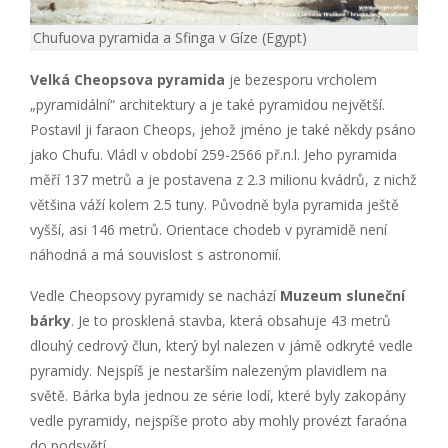
Chufuova pyramida a Sfinga v Gíze (Egypt)
Velká Cheopsova pyramida
je bezesporu vrcholem
„pyramidální“ architektury a je také pyramidou největší.
Postavil ji faraon Cheops, jehož jméno je také někdy psáno
jako Chufu. Vládl v období 259-2566 př.n.l. Jeho pyramida
měří 137 metrů a je postavena z 2.3 milionu kvádrů, z nichž
většina váží kolem 2.5 tuny. Původně byla pyramida ještě
vyšší, asi 146 metrů. Orientace chodeb v pyramidě není
náhodná a má souvislost s astronomií.
Vedle Cheopsovy pyramidy se nachází
Muzeum sluneční
bárky
. Je to prosklená stavba, která obsahuje 43 metrů
dlouhý cedrový člun, který byl nalezen v jámě odkryté vedle
pyramidy. Nejspíš je nestarším nalezeným plavidlem na
světě. Bárka byla jednou ze série lodí, které byly zakopány
vedle pyramidy, nejspíše proto aby mohly provézt faraóna
do podsvětí.