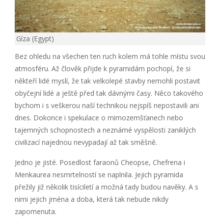
Gíza (Egypt)
Bez ohledu na všechen ten ruch kolem má tohle místu svou
atmosféru. Až člověk přijde k pyramidám pochopí, že si
někteří lidé myslí, že tak velkolepé stavby nemohli postavit
obyčejní lidé a ještě před tak dávnými časy. Něco takového
bychom i s veškerou naší technikou nejspíš nepostavili ani
dnes. Dokonce i spekulace o mimozemšťanech nebo
tajemných schopnostech a neznámé vyspělosti zaniklých
civilizací najednou nevypadají až tak směšně.
Jedno je jisté. Posedlost faraonů Cheopse, Chefrena i
Menkaurea nesmrtelností se naplnila. Jejich pyramida
přežily již několik tisíciletí a možná tady budou navěky. A s
nimi jejich jména a doba, která tak nebude nikdy
zapomenuta.