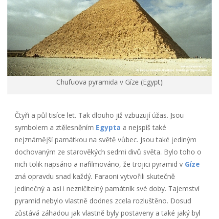
Chufuova pyramida v Gíze (Egypt)
Čtyři a půl tisíce let. Tak dlouho již vzbuzují úžas. Jsou
symbolem a ztělesněním
Egypta
a nejspíš také
nejznámější památkou na světě vůbec. Jsou také jediným
dochovaným ze starověkých sedmi divů světa. Bylo toho o
nich tolik napsáno a nafilmováno, že trojici pyramid v
Gíze
zná opravdu snad každý. Faraoni vytvořili skutečně
jedinečný a asi i nezničitelný památník své doby. Tajemství
pyramid nebylo vlastně dodnes zcela rozluštěno. Dosud
zůstává záhadou jak vlastně byly postaveny a také jaký byl