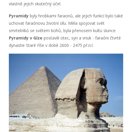
vlastně jejich skutečný účel.
Pyramidy
byly hrobkami faraonů, ale jejich funkcí bylo také
uchovat faraónovu životní sílu. Měla spojovat svět
smrtelníků se světem bohů, byla přenosem kultu slunce.
Pyramidy v Gíze
postavili otec, syn a vnuk - faraóni čtvrté
dynastie Staré říše v době 2600 - 2475 př.n.l.