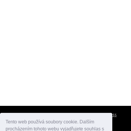
CESTOVNÍ POJIŠTĚNÍ
KONTAKTY
REKLAMA
RSS
Tento web používá soubory cookie. Dalším
procházením tohoto webu vyjadřujete souhlas s