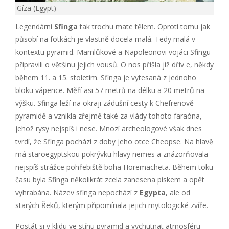
Gíza (Egypt)
Legendární
Sfinga
tak trochu mate tělem. Oproti tomu jak
působí na fotkách je vlastně docela malá. Tedy malá v
kontextu pyramid. Mamlůkové a Napoleonovi vojáci Sfingu
připravili o většinu jejich vousů. O nos přišla již dřív e, někdy
během 11. a 15. stoletím. Sfinga je vytesaná z jednoho
bloku vápence. Měří asi 57 metrů na délku a 20 metrů na
výšku. Sfinga leží na okraji zádušní cesty k Chefrenově
pyramidě a vznikla zřejmě také za vlády tohoto faraóna,
jehož rysy nejspíš i nese. Mnozí archeologové však dnes
tvrdí, že Sfinga pochází z doby jeho otce Cheopse. Na hlavě
má staroegyptskou pokrývku hlavy nemes a znázorňovala
nejspíš strážce pohřebiště boha Horemacheta. Během toku
času byla Sfinga několikrát zcela zanesena pískem a opět
vyhrabána. Název sfinga nepochází z
Egypta
, ale od
starých Řeků, kterým připomínala jejich mytologické zvíře.
Postát si v klidu ve stínu pyramid a vychutnat atmosféru