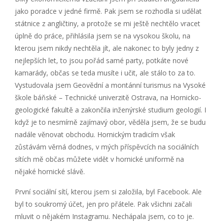
jako poradce v jedné firmě. Pak jsem se rozhodla si udělat
státnice z angličtiny, a protože se mi ještě nechtělo vracet
úplně do práce, přihlásila jsem se na vysokou školu, na
kterou jsem nikdy nechtěla jít, ale nakonec to byly jedny z
nejlepších let, to jsou pořád samé party, potkáte nové
kamarády, občas se teda musíte i učit, ale stálo to za to.
Vystudovala jsem Geovědní a montánní turismus na Vysoké
škole báňské – Technické univerzitě Ostrava, na Hornicko-
geologické fakultě a zakončila inženýrské studium geologií. I
když je to nesmírně zajímavý obor, věděla jsem, že se budu
nadále věnovat obchodu. Hornickým tradicím však
zůstávám věrná dodnes, v mých příspěvcích na sociálních
sítích mě občas můžete vidět v hornické uniformě na
nějaké hornické slávě.
První sociální sítí, kterou jsem si založila, byl Facebook. Ale
byl to soukromý účet, jen pro přátele. Pak všichni začali
mluvit o nějakém Instagramu. Nechápala jsem, co to je.