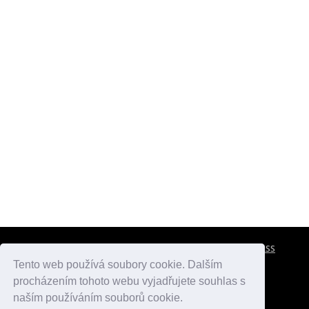
CESTOVNÍ POJIŠTĚNÍ
KONTAKTY
REKLAMA
RSS
Tento web používá soubory cookie. Dalším
procházením tohoto webu vyjadřujete souhlas s
atlasmest.cz
atlaspamatek.info
atlaszemi.info
naším používáním souborů cookie.