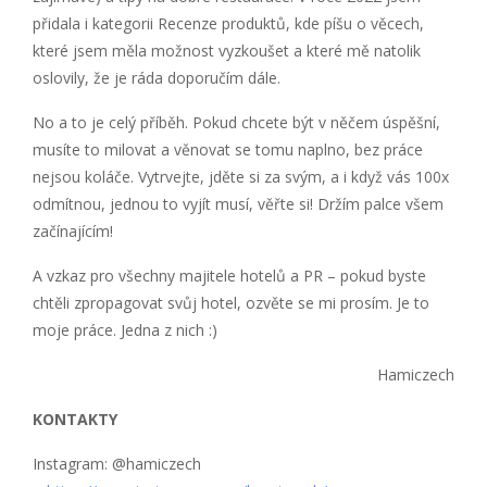
přidala i kategorii Recenze produktů, kde píšu o věcech,
které jsem měla možnost vyzkoušet a které mě natolik
oslovily, že je ráda doporučím dále.
No a to je celý příběh. Pokud chcete být v něčem úspěšní,
musíte to milovat a věnovat se tomu naplno, bez práce
nejsou koláče. Vytrvejte, jděte si za svým, a i když vás 100x
odmítnou, jednou to vyjít musí, věřte si! Držím palce všem
začínajícím!
A vzkaz pro všechny majitele hotelů a PR – pokud byste
chtěli zpropagovat svůj hotel, ozvěte se mi prosím. Je to
moje práce. Jedna z nich :)
Hamiczech
KONTAKTY
Instagram: @hamiczech