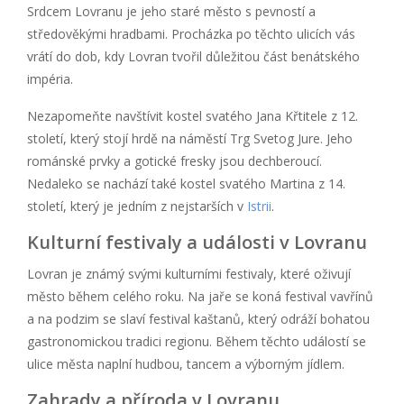
Srdcem Lovranu je jeho staré město s pevností a
středověkými hradbami. Procházka po těchto ulicích vás
vrátí do dob, kdy Lovran tvořil důležitou část benátského
impéria.
Nezapomeňte navštívit kostel svatého Jana Křtitele z 12.
století, který stojí hrdě na náměstí Trg Svetog Jure. Jeho
románské prvky a gotické fresky jsou dechberoucí.
Nedaleko se nachází také kostel svatého Martina z 14.
století, který je jedním z nejstarších v
Istrii
.
Kulturní festivaly a události v Lovranu
Lovran je známý svými kulturními festivaly, které oživují
město během celého roku. Na jaře se koná festival vavřínů
a na podzim se slaví festival kaštanů, který odráží bohatou
gastronomickou tradici regionu. Během těchto událostí se
ulice města naplní hudbou, tancem a výborným jídlem.
Zahrady a příroda v Lovranu