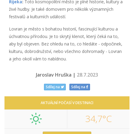
Rijeka
:
Toto kosmopolitní město je plné historie, kultury a
živé hudby. Je také domovem pro několik významných
festivalů a kulturních událostí.
Lovran je město s bohatou historií, fascinující kulturou a
úchvatnou přírodou. Je to skrytý klenot, který čeká na to,
aby byl objeven. Bez ohledu na to, co hledáte - odpočinek,
kulturu, dobrodružství, nebo všechno dohromady - Lovran
a jeho okolí vám to nabídnou.
Jaroslav Hruška |
28.7.2023
Sdílej na
Sdílej na
AKTUÁLNÍ POČASÍ V DESTINACI
34,7°C