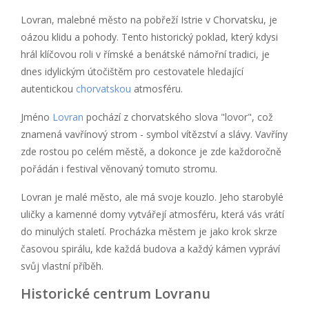
Lovran, malebné město na pobřeží Istrie v Chorvatsku, je
oázou klidu a pohody. Tento historický poklad, který kdysi
hrál klíčovou roli v římské a benátské námořní tradici, je
dnes idylickým útočištěm pro cestovatele hledající
autentickou
chorvatskou
atmosféru.
Jméno
Lovran
pochází z chorvatského slova "lovor", což
znamená vavřínový strom - symbol vítězství a slávy. Vavříny
zde rostou po celém městě, a dokonce je zde každoročně
pořádán i festival věnovaný tomuto stromu.
Lovran je malé město, ale má svoje kouzlo. Jeho starobylé
uličky a kamenné domy vytvářejí atmosféru, která vás vrátí
do minulých staletí. Procházka městem je jako krok skrze
časovou spirálu, kde každá budova a každý kámen vypráví
svůj vlastní příběh.
Historické centrum Lovranu