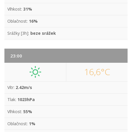
Vlhkost:
31%
Oblačnost:
16%
Srážky [3h]:
beze srážek
23:00
16,6°C
Vítr:
2.42m/s
Tlak:
1023hPa
Vlhkost:
55%
Oblačnost:
1%