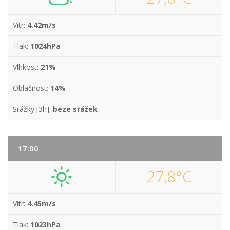
Vítr:
4.42m/s
Tlak:
1024hPa
Vlhkost:
21%
Oblačnost:
14%
Srážky [3h]:
beze srážek
17:00
27,8°C
Vítr:
4.45m/s
Tlak:
1023hPa