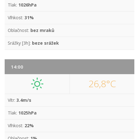
Tlak:
1026hPa
Vlhkost:
31%
Oblačnost:
bez mraků
Srážky [3h]:
beze srážek
14:00
26,8°C
Vítr:
3.4m/s
Tlak:
1025hPa
Vlhkost:
22%
Oblačnost:
1%