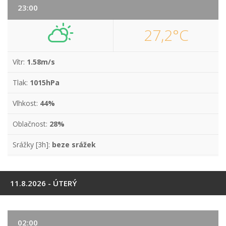
23:00
27,2°C
Vítr:
1.58m/s
Tlak:
1015hPa
Vlhkost:
44%
Oblačnost:
28%
Srážky [3h]:
beze srážek
11.8.2026 - ÚTERÝ
02:00