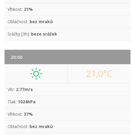
Vlhkost:
21%
Oblačnost:
bez mraků
Srážky [3h]:
beze srážek
20:00
21,0°C
Vítr:
2.77m/s
Tlak:
1024hPa
Vlhkost:
37%
Oblačnost:
bez mraků