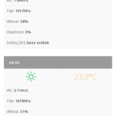
Vítr:
1.49m/s
Tlak:
1017hPa
Vlhkost:
58%
Oblačnost:
5%
Srážky [3h]:
beze srážek
08:00
23,9°C
Vítr:
2.11m/s
Tlak:
1019hPa
Vlhkost:
51%