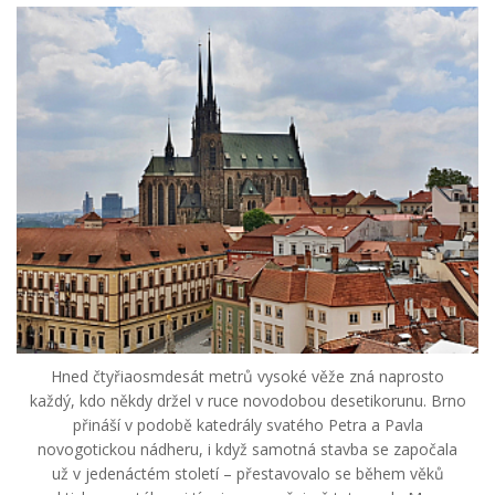
Hned čtyřiaosmdesát metrů vysoké věže zná naprosto
každý, kdo někdy držel v ruce novodobou desetikorunu. Brno
přináší v podobě katedrály svatého Petra a Pavla
novogotickou nádheru, i když samotná stavba se započala
už v jedenáctém století – přestavovalo se během věků