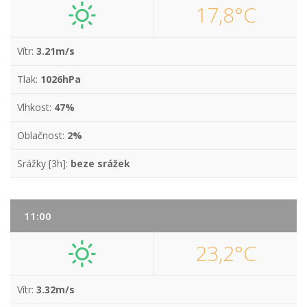
17,8°C
Vítr:
3.21m/s
Tlak:
1026hPa
Vlhkost:
47%
Oblačnost:
2%
Srážky [3h]:
beze srážek
11:00
23,2°C
Vítr:
3.32m/s