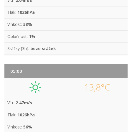
Vítr:
2.64m/s
Tlak:
1026hPa
Vlhkost:
53%
Oblačnost:
1%
Srážky [3h]:
beze srážek
05:00
13,8°C
Vítr:
2.47m/s
Tlak:
1026hPa
Vlhkost:
56%