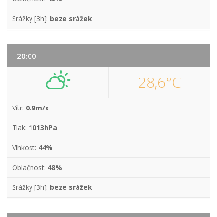
Srážky [3h]:
beze srážek
20:00
28,6°C
Vítr:
0.9m/s
Tlak:
1013hPa
Vlhkost:
44%
Oblačnost:
48%
Srážky [3h]:
beze srážek