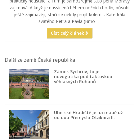
prakticky neustále, a i tím je samozřejmě tato perla Moravy
zajímavá! A když je nasvícená během nočních hodin, působí
ještě zajímavěji, stačí se někdy projít kolem… Katedrála
svatého Petra a Pavla (Brno -...
Číst celý článek
Další ze země Česká republika
Zámek Sychrov, to je
novogotika pod taktovkou
věhlasných Rohanů
Uherské Hradiště je na mapě už
od dob Přemysla Otakara II.