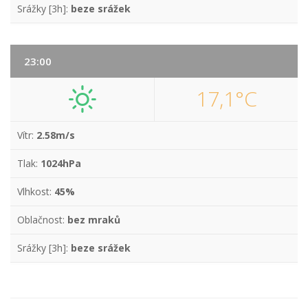
Srážky [3h]:
beze srážek
23:00
17,1°C
Vítr:
2.58m/s
Tlak:
1024hPa
Vlhkost:
45%
Oblačnost:
bez mraků
Srážky [3h]:
beze srážek