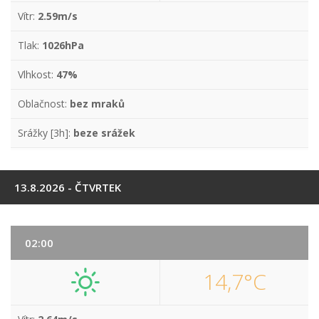
Vítr:
2.59m/s
Tlak:
1026hPa
Vlhkost:
47%
Oblačnost:
bez mraků
Srážky [3h]:
beze srážek
13.8.2026 - ČTVRTEK
02:00
14,7°C