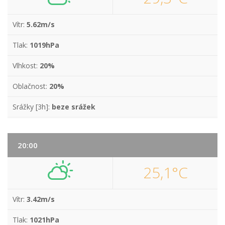
Vítr:
5.62m/s
Tlak:
1019hPa
Vlhkost:
20%
Oblačnost:
20%
Srážky [3h]:
beze srážek
20:00
25,1°C
Vítr:
3.42m/s
Tlak:
1021hPa