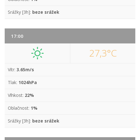
Srážky [3h]:
beze srážek
17:00
27,3°C
Vítr:
3.65m/s
Tlak:
1024hPa
Vlhkost:
22%
Oblačnost:
1%
Srážky [3h]:
beze srážek