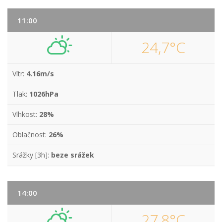
11:00
24,7°C
Vítr:
4.16m/s
Tlak:
1026hPa
Vlhkost:
28%
Oblačnost:
26%
Srážky [3h]:
beze srážek
14:00
27,8°C