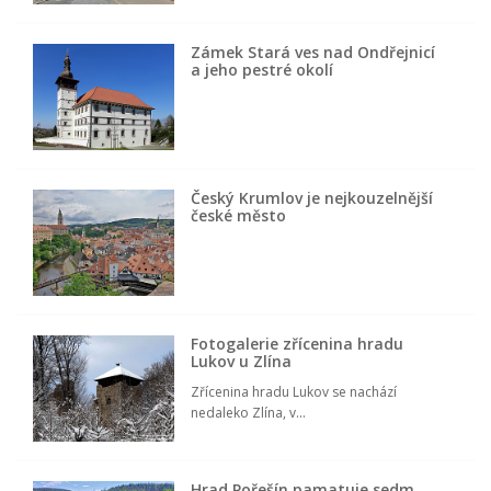
Zámek Stará ves nad Ondřejnicí
a jeho pestré okolí
Český Krumlov je nejkouzelnější
české město
Fotogalerie zřícenina hradu
Lukov u Zlína
Zřícenina hradu Lukov se nachází
nedaleko Zlína, v...
Hrad Pořešín pamatuje sedm