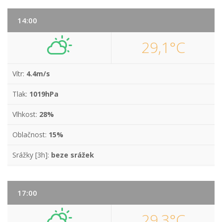
14:00
29,1°C
Vítr:
4.4m/s
Tlak:
1019hPa
Vlhkost:
28%
Oblačnost:
15%
Srážky [3h]:
beze srážek
17:00
29,3°C