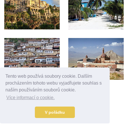
Tento web používá soubory cookie. Dalším
procházením tohoto webu vyjadřujete souhlas s
naším používáním souborů cookie.
Reklama
Více informací o cookie.
V pořádku