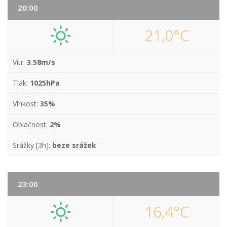
20:00
21,0°C
Vítr:
3.58m/s
Tlak:
1025hPa
Vlhkost:
35%
Oblačnost:
2%
Srážky [3h]:
beze srážek
23:00
16,4°C