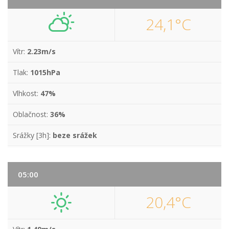
24,1°C
Vítr:
2.23m/s
Tlak:
1015hPa
Vlhkost:
47%
Oblačnost:
36%
Srážky [3h]:
beze srážek
05:00
20,4°C