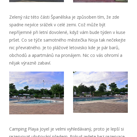
Zelený ráz této části Španělska je způsoben tím, že zde
spadne nejvíce srážek v celé zemi. Což může být
nepříjemné při letní dovolené, když vám bude týden v kuse
pršet. Co se týče samotného městečka Noja tak nečekejte
nic převratného. Je to plážové letovisko kde je pár barů,
obchodů a apartmánů na pronájem. Nic co vás ohromí a
nějak výrazně zabaví.
Camping Playa Joyel je velmi vyhledávaný, proto je lepší si
rezervovat ubytování předem. Pokud jedete bez rezervace