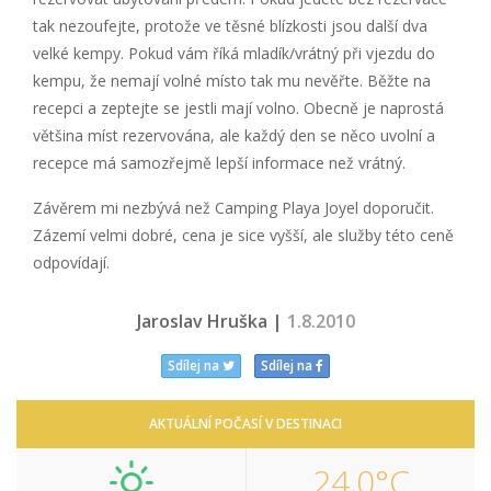
tak nezoufejte, protože ve těsné blízkosti jsou další dva
velké kempy. Pokud vám říká mladík/vrátný při vjezdu do
kempu, že nemají volné místo tak mu nevěřte. Běžte na
recepci a zeptejte se jestli mají volno. Obecně je naprostá
většina míst rezervována, ale každý den se něco uvolní a
recepce má samozřejmě lepší informace než vrátný.
Závěrem mi nezbývá než Camping Playa Joyel doporučit.
Zázemí velmi dobré, cena je sice vyšší, ale služby této ceně
odpovídají.
Jaroslav Hruška |
1.8.2010
Sdílej na
Sdílej na
AKTUÁLNÍ POČASÍ V DESTINACI
24,0°C