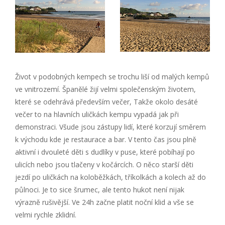
Život v podobných kempech se trochu liší od malých kempů
ve vnitrozemí. Španělé žijí velmi společenským životem,
které se odehrává především večer, Takže okolo desáté
večer to na hlavních uličkách kempu vypadá jak při
demonstraci. Všude jsou zástupy lidí, které korzují směrem
k východu kde je restaurace a bar. V tento čas jsou plně
aktivní i dvouleté děti s dudlíky v puse, které pobíhají po
ulicích nebo jsou tlačeny v kočárcích. O něco starší děti
jezdí po uličkách na koloběžkách, tříkolkách a kolech až do
půlnoci. Je to sice šrumec, ale tento hukot není nijak
výrazně rušivější. Ve 24h začne platit noční klid a vše se
velmi rychle zklidní.