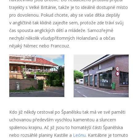
trajekty s Velké Británie, takže je to ideálně dostupné místo
pro dovolenou. Pokud chcete, aby se vaše dítka zlepšily
v angličtině tak klidně zajeďte sem, protože zde tráví svůj
čas spousta anglických dětí a mládeže. Samozřejmě
nechybí několik všudypřítomných Holanďanů a občas
nějaký Němec nebo Francouz.
Kdo již někdy cestoval po Španělsku tak má ve své paměti
uchovanou především vyschlou kamenitou a sluncem
spálenou krajinu. Ač již jsou to hornatější části Španělska
nebo rozsáhlé planiny Kastilie a
Leónu
. Kantábrie je tomuto