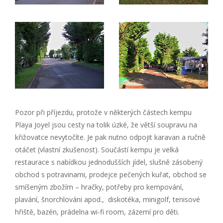
Pozor při příjezdu, protože v některých částech kempu
Playa Joyel jsou cesty na tolik úzké, že větší soupravu na
křižovatce nevytočíte. Je pak nutno odpojit karavan a ručně
otáčet (vlastní zkušenost). Součástí kempu je velká
restaurace s nabídkou jednodušších jídel, slušně zásobený
obchod s potravinami, prodejce pečených kuřat, obchod se
smíšeným zbožím – hračky, potřeby pro kempování,
plavání, šnorchlováni apod., diskotéka, minigolf, tenisové
hřiště, bazén, prádelna wi-fi room, zázemí pro děti.