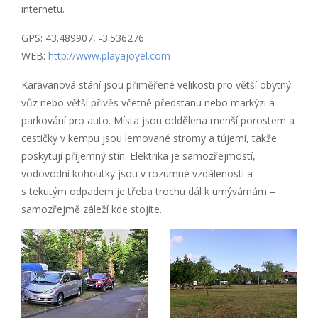
internetu.
GPS: 43.489907, -3.536276
WEB:
http://www.playajoyel.com
Karavanová stání jsou přiměřené velikosti pro větší obytný
vůz nebo větší přívěs včetně předstanu nebo markýzi a
parkování pro auto. Místa jsou oddělena menší porostem a
cestičky v kempu jsou lemované stromy a tújemi, takže
poskytují příjemný stín. Elektrika je samozřejmostí,
vodovodní kohoutky jsou v rozumné vzdálenosti a
s tekutým odpadem je třeba trochu dál k umývárnám –
samozřejmě záleží kde stojíte.