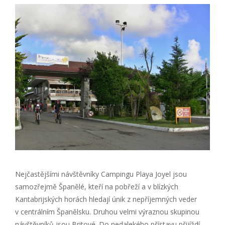
Nejčastějšími návštěvníky Campingu Playa Joyel jsou
samozřejmě Španělé, kteří na pobřeží a v blízkých
Kantabrijských horách hledají únik z nepříjemných veder
v centrálním Španělsku. Druhou velmi výraznou skupinou
návštěvníků jsou Britové. Do nedalekého přístavu přijíždí