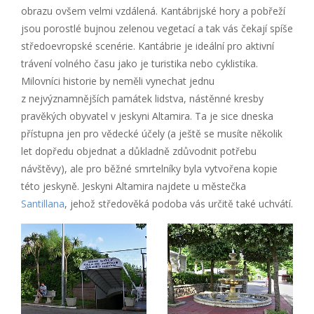
obrazu ovšem velmi vzdálená. Kantábrijské hory a pobřeží
jsou porostlé bujnou zelenou vegetací a tak vás čekají spíše
středoevropské scenérie. Kantábrie je ideální pro aktivní
trávení volného času jako je turistika nebo cyklistika.
Milovníci historie by neměli vynechat jednu
z nejvýznamnějších památek lidstva, nástěnné kresby
pravěkých obyvatel v jeskyni Altamira. Ta je sice dneska
přístupna jen pro vědecké účely (a ještě se musíte několik
let dopředu objednat a důkladně zdůvodnit potřebu
návštěvy), ale pro běžné smrtelníky byla vytvořena kopie
této jeskyně. Jeskyni Altamira najdete u městečka
Santillana
, jehož středověká podoba vás určitě také uchvátí.