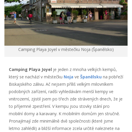
Camping Playa Joyel v městečku Noja (Španělsko)
Camping Playa Joyel
je jeden z mnoha velkých kempů,
který se nachází v městečku
Noja
ve
Španělsku
na pobřeží
Biskajského zálivu. Ač nejsem příliš velkým milovníkem
podobných zařízení, radši vyhledávám menší kempy ve
vnitrozemí, zjistil jsem po třech zde strávených dnech, že je
to příjemné zpestření. V kempu jsou stovky stání pro
mobilní domy a karavany. K mobilním domům jen stručně.
Pronajímají zde minimálně dvě společnosti (které jsme
letmo zahlédli) a bližší informace zcela určitě naleznete na