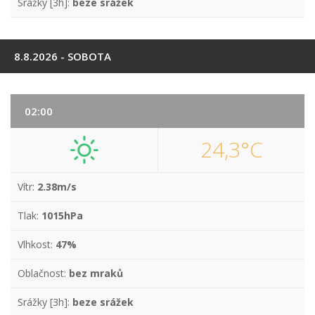
Srážky [3h]:
beze srážek
8.8.2026 - SOBOTA
02:00
24,3°C
Vítr:
2.38m/s
Tlak:
1015hPa
Vlhkost:
47%
Oblačnost:
bez mraků
Srážky [3h]:
beze srážek