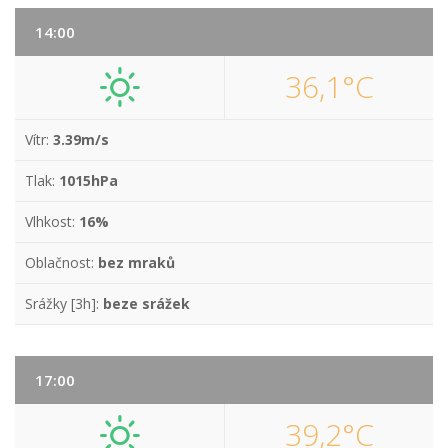
14:00
36,1°C
Vítr:
3.39m/s
Tlak:
1015hPa
Vlhkost:
16%
Oblačnost:
bez mraků
Srážky [3h]:
beze srážek
17:00
39,2°C