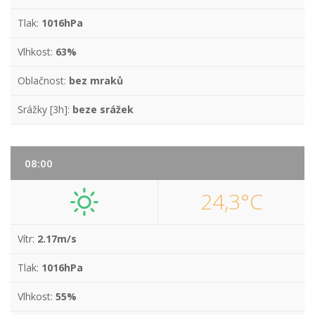
Tlak:
1016hPa
Vlhkost:
63%
Oblačnost:
bez mraků
Srážky [3h]:
beze srážek
08:00
24,3°C
Vítr:
2.17m/s
Tlak:
1016hPa
Vlhkost:
55%