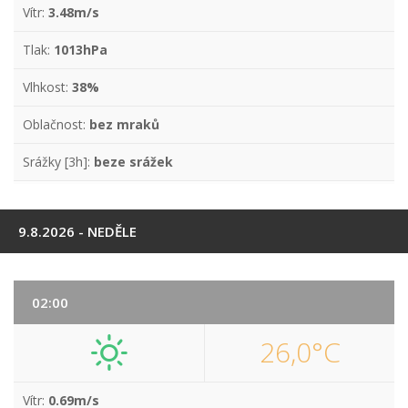
Vítr:
3.48m/s
Tlak:
1013hPa
Vlhkost:
38%
Oblačnost:
bez mraků
Srážky [3h]:
beze srážek
9.8.2026 - NEDĚLE
02:00
26,0°C
Vítr:
0.69m/s