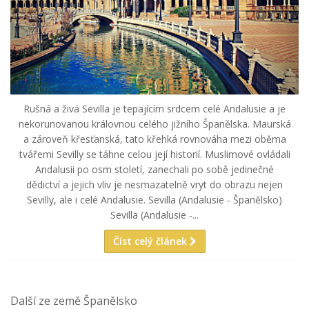
Rušná a živá Sevilla je tepajícím srdcem celé Andalusie a je
nekorunovanou královnou celého jižního Španělska. Maurská
a zároveň křesťanská, tato křehká rovnováha mezi oběma
tvářemi Sevilly se táhne celou její historií. Muslimové ovládali
Andalusii po osm století, zanechali po sobě jedinečné
dědictví a jejich vliv je nesmazatelně vryt do obrazu nejen
Sevilly, ale i celé Andalusie. Sevilla (Andalusie - Španělsko)
Sevilla (Andalusie -...
Číst celý článek
Další ze země Španělsko