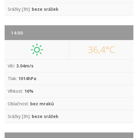
Srážky [3h]:
beze srážek
14:00
36,4°C
Vítr:
3.04m/s
Tlak:
1014hPa
Vlhkost:
16%
Oblačnost:
bez mraků
Srážky [3h]:
beze srážek