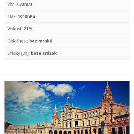
Vítr:
7.33m/s
Tlak:
1013hPa
Vlhkost:
21%
Oblačnost:
bez mraků
Srážky [3h]:
beze srážek