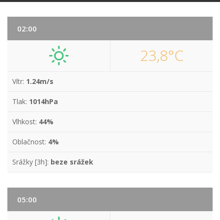
02:00
23,8°C
Vítr:
1.24m/s
Tlak:
1014hPa
Vlhkost:
44%
Oblačnost:
4%
Srážky [3h]:
beze srážek
05:00