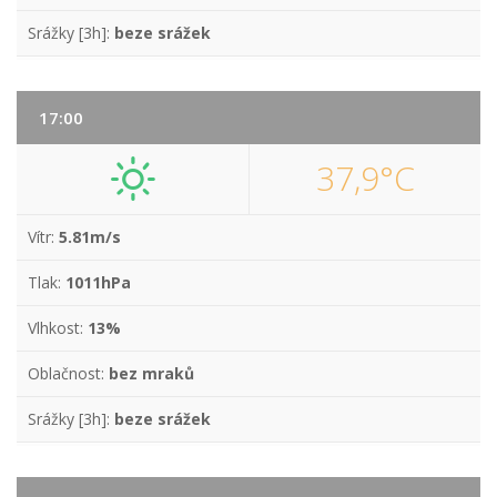
Srážky [3h]:
beze srážek
17:00
37,9°C
Vítr:
5.81m/s
Tlak:
1011hPa
Vlhkost:
13%
Oblačnost:
bez mraků
Srážky [3h]:
beze srážek