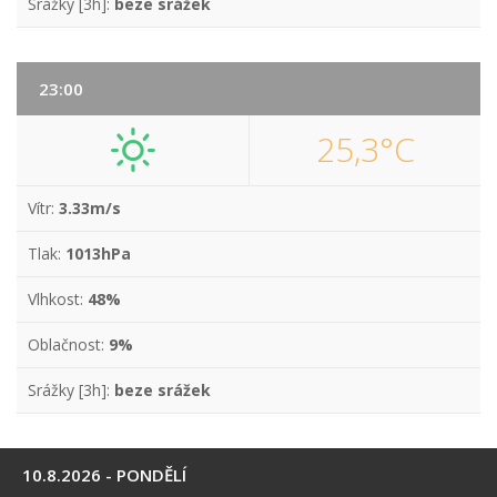
Srážky [3h]:
beze srážek
23:00
25,3°C
Vítr:
3.33m/s
Tlak:
1013hPa
Vlhkost:
48%
Oblačnost:
9%
Srážky [3h]:
beze srážek
10.8.2026 - PONDĚLÍ