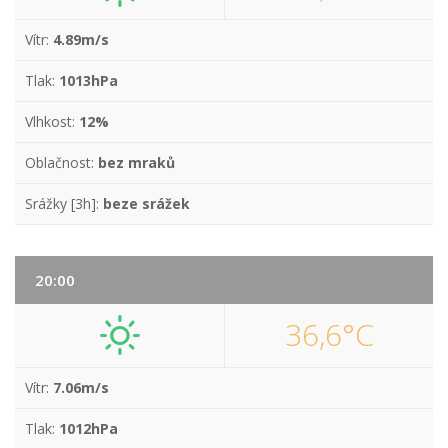
Vítr:
4.89m/s
Tlak:
1013hPa
Vlhkost:
12%
Oblačnost:
bez mraků
Srážky [3h]:
beze srážek
20:00
36,6°C
Vítr:
7.06m/s
Tlak:
1012hPa