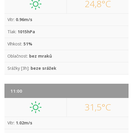
24,8°C
Vítr:
0.96m/s
Tlak:
1015hPa
Vlhkost:
51%
Oblačnost:
bez mraků
Srážky [3h]:
beze srážek
11:00
31,5°C
Vítr:
1.02m/s