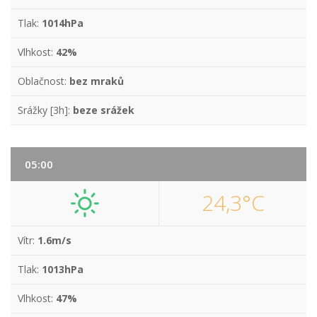
Tlak:
1014hPa
Vlhkost:
42%
Oblačnost:
bez mraků
Srážky [3h]:
beze srážek
05:00
24,3°C
Vítr:
1.6m/s
Tlak:
1013hPa
Vlhkost:
47%