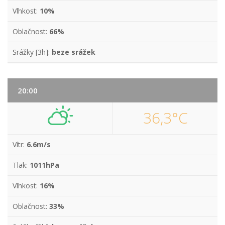
Vlhkost:
10%
Oblačnost:
66%
Srážky [3h]:
beze srážek
20:00
36,3°C
Vítr:
6.6m/s
Tlak:
1011hPa
Vlhkost:
16%
Oblačnost:
33%