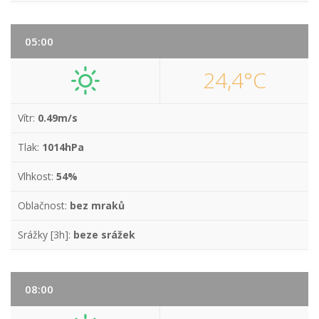
05:00
24,4°C
Vítr:
0.49m/s
Tlak:
1014hPa
Vlhkost:
54%
Oblačnost:
bez mraků
Srážky [3h]:
beze srážek
08:00