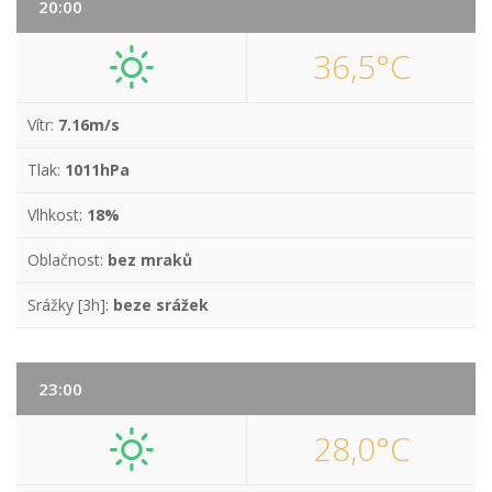
20:00
36,5°C
Vítr:
7.16m/s
Tlak:
1011hPa
Vlhkost:
18%
Oblačnost:
bez mraků
Srážky [3h]:
beze srážek
23:00
28,0°C