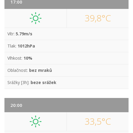
17:00
39,8°C
Vítr:
5.79m/s
Tlak:
1012hPa
Vlhkost:
10%
Oblačnost:
bez mraků
Srážky [3h]:
beze srážek
20:00
33,5°C