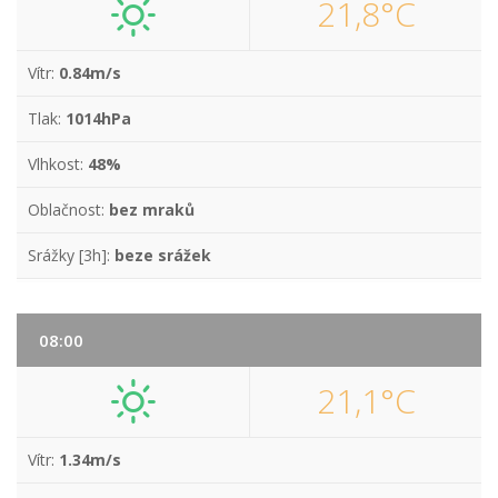
21,8°C
Vítr:
0.84m/s
Tlak:
1014hPa
Vlhkost:
48%
Oblačnost:
bez mraků
Srážky [3h]:
beze srážek
08:00
21,1°C
Vítr:
1.34m/s