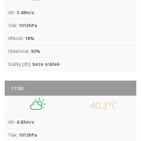
Vítr:
3.48m/s
Tlak:
1013hPa
Vlhkost:
18%
Oblačnost:
92%
Srážky [3h]:
beze srážek
17:00
40,3°C
Vítr:
6.83m/s
Tlak:
1012hPa