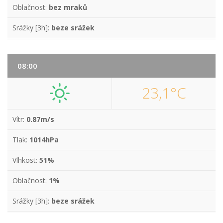
Oblačnost:
bez mraků
Srážky [3h]:
beze srážek
08:00
23,1°C
Vítr:
0.87m/s
Tlak:
1014hPa
Vlhkost:
51%
Oblačnost:
1%
Srážky [3h]:
beze srážek