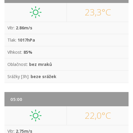
23,3°C
Vítr:
2.86m/s
Tlak:
1017hPa
Vlhkost:
85%
Oblačnost:
bez mraků
Srážky [3h]:
beze srážek
05:00
22,0°C
Vítr:
2.75m/s