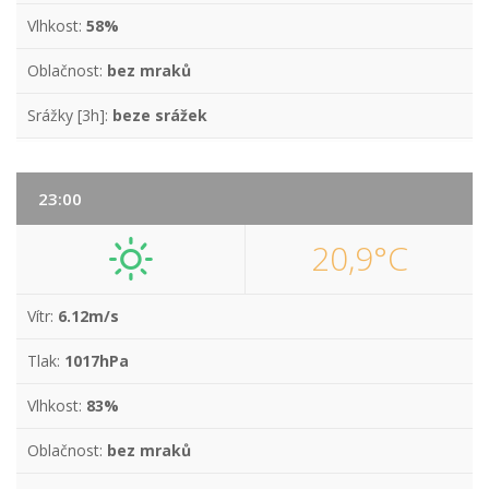
Vlhkost:
58%
Oblačnost:
bez mraků
Srážky [3h]:
beze srážek
23:00
20,9°C
Vítr:
6.12m/s
Tlak:
1017hPa
Vlhkost:
83%
Oblačnost:
bez mraků