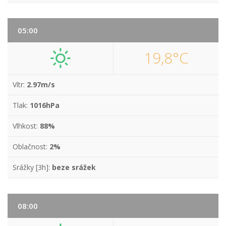
05:00
19,8°C
Vítr:
2.97m/s
Tlak:
1016hPa
Vlhkost:
88%
Oblačnost:
2%
Srážky [3h]:
beze srážek
08:00