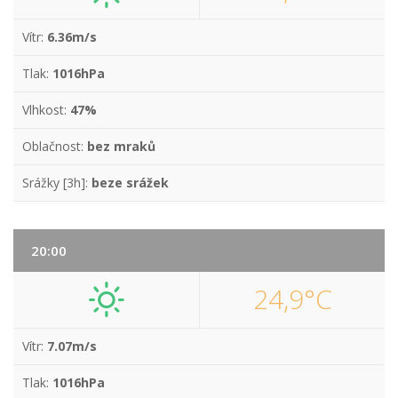
Vítr:
6.36m/s
Tlak:
1016hPa
Vlhkost:
47%
Oblačnost:
bez mraků
Srážky [3h]:
beze srážek
20:00
24,9°C
Vítr:
7.07m/s
Tlak:
1016hPa