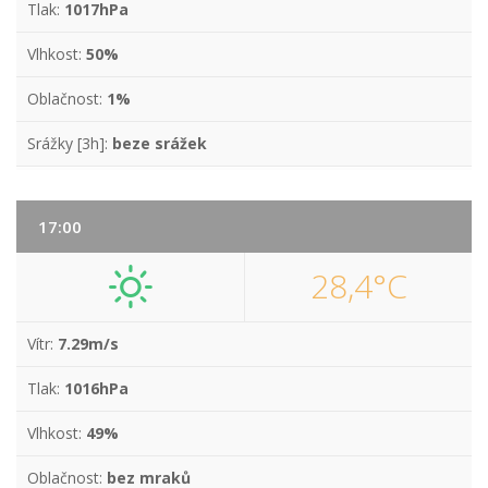
Tlak:
1017hPa
Vlhkost:
50%
Oblačnost:
1%
Srážky [3h]:
beze srážek
17:00
28,4°C
Vítr:
7.29m/s
Tlak:
1016hPa
Vlhkost:
49%
Oblačnost:
bez mraků