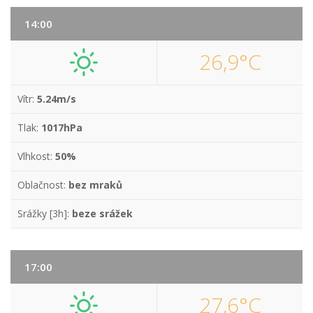
14:00
26,9°C
Vítr:
5.24m/s
Tlak:
1017hPa
Vlhkost:
50%
Oblačnost:
bez mraků
Srážky [3h]:
beze srážek
17:00
27,6°C