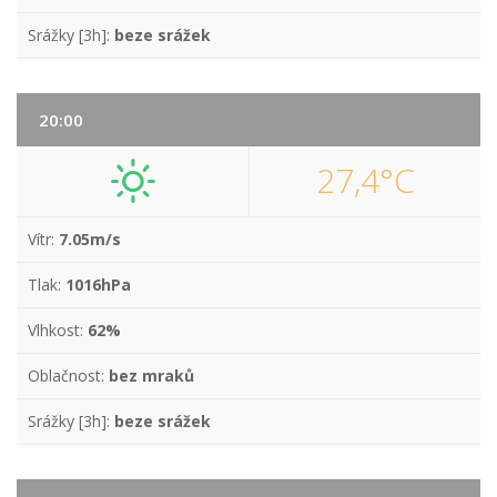
Srážky [3h]:
beze srážek
20:00
27,4°C
Vítr:
7.05m/s
Tlak:
1016hPa
Vlhkost:
62%
Oblačnost:
bez mraků
Srážky [3h]:
beze srážek