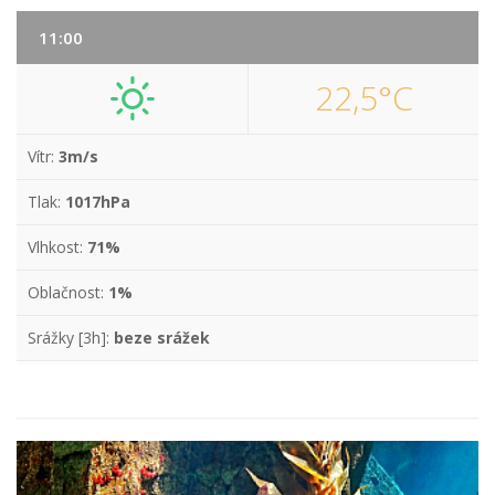
11:00
22,5°C
Vítr:
3m/s
Tlak:
1017hPa
Vlhkost:
71%
Oblačnost:
1%
Srážky [3h]:
beze srážek