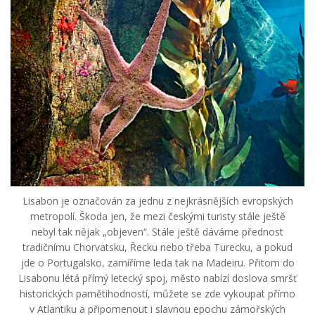
Lisabon je označován za jednu z nejkrásnějších evropských
metropolí. Škoda jen, že mezi českými turisty stále ještě
nebyl tak nějak „objeven“. Stále ještě dáváme přednost
tradičnímu Chorvatsku, Řecku nebo třeba Turecku, a pokud
jde o Portugalsko, zamíříme leda tak na Madeiru. Přitom do
Lisabonu létá přímý letecký spoj, město nabízí doslova smršť
historických pamětihodností, můžete se zde vykoupat přímo
v Atlantiku a připomenout i slavnou epochu zámořských