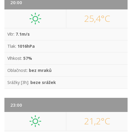
20:00
25,4°C
Vítr:
7.1m/s
Tlak:
1016hPa
Vlhkost:
57%
Oblačnost:
bez mraků
Srážky [3h]:
beze srážek
23:00
21,2°C