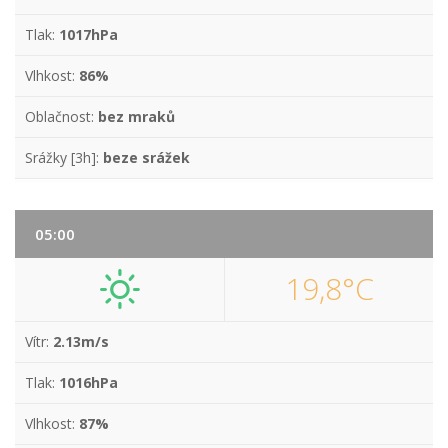
Tlak:
1017hPa
Vlhkost:
86%
Oblačnost:
bez mraků
Srážky [3h]:
beze srážek
05:00
19,8°C
Vítr:
2.13m/s
Tlak:
1016hPa
Vlhkost:
87%