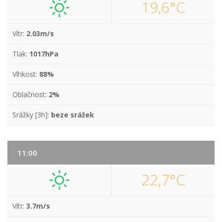
19,6°C
Vítr:
2.03m/s
Tlak:
1017hPa
Vlhkost:
88%
Oblačnost:
2%
Srážky [3h]:
beze srážek
11:00
22,7°C
Vítr:
3.7m/s