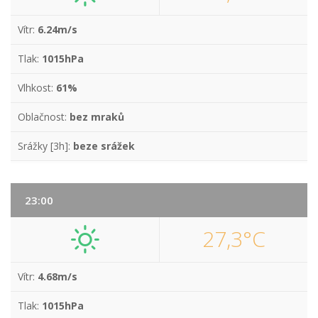
Vítr:
6.24m/s
Tlak:
1015hPa
Vlhkost:
61%
Oblačnost:
bez mraků
Srážky [3h]:
beze srážek
23:00
27,3°C
Vítr:
4.68m/s
Tlak:
1015hPa