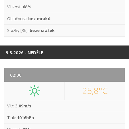
Vlhkost:
68%
Oblačnost:
bez mraků
Srážky [3h]:
beze srážek
9.8.2026 - NEDĚLE
02:00
25,8°C
Vítr:
3.09m/s
Tlak:
1016hPa