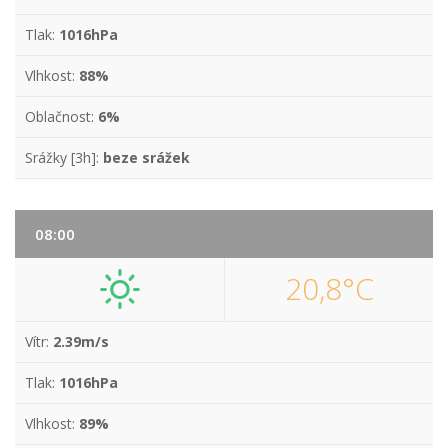
Tlak:
1016hPa
Vlhkost:
88%
Oblačnost:
6%
Srážky [3h]:
beze srážek
08:00
20,8°C
Vítr:
2.39m/s
Tlak:
1016hPa
Vlhkost:
89%