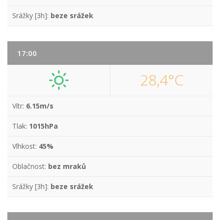
Srážky [3h]:
beze srážek
17:00
28,4°C
Vítr:
6.15m/s
Tlak:
1015hPa
Vlhkost:
45%
Oblačnost:
bez mraků
Srážky [3h]:
beze srážek