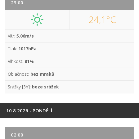
23:00
24,1°C
Vítr:
5.06m/s
Tlak:
1017hPa
Vlhkost:
81%
Oblačnost:
bez mraků
Srážky [3h]:
beze srážek
10.8.2026 - PONDĚLÍ
02:00