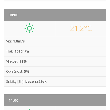
08:00
21,2°C
Vítr:
1.8m/s
Tlak:
1016hPa
Vlhkost:
91%
Oblačnost:
5%
Srážky [3h]:
beze srážek
11:00