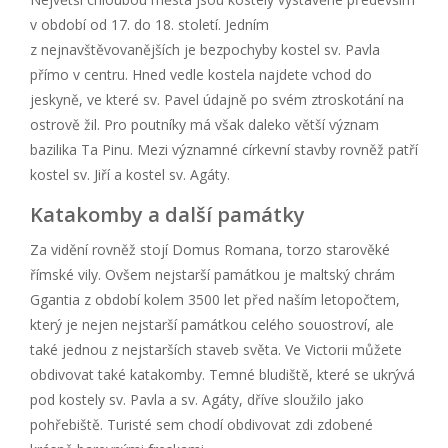
v období od 17. do 18. století. Jedním
z nejnavštěvovanějších je bezpochyby kostel sv. Pavla
přímo v centru. Hned vedle kostela najdete vchod do
jeskyně, ve které sv. Pavel údajně po svém ztroskotání na
ostrově žil. Pro poutníky má však daleko větší význam
bazilika Ta Pinu. Mezi významné církevní stavby rovněž patří
kostel sv. Jiří a kostel sv. Agáty.
Katakomby a další památky
Za vidění rovněž stojí Domus Romana, torzo starověké
římské vily. Ovšem nejstarší památkou je maltský chrám
Ggantia z období kolem 3500 let před naším letopočtem,
který je nejen nejstarší památkou celého souostroví, ale
také jednou z nejstarších staveb světa. Ve Victorii můžete
obdivovat také katakomby. Temné bludiště, které se ukrývá
pod kostely sv. Pavla a sv. Agáty, dříve sloužilo jako
pohřebiště. Turisté sem chodí obdivovat zdi zdobené