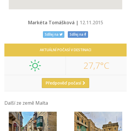
Markéta Tomášková |
12.11.2015
Sdílej na
Sdílej na
AKTUÁLNÍ POČASÍ V DESTINACI
27,7°C
Předpověď počasí
Další ze země Malta