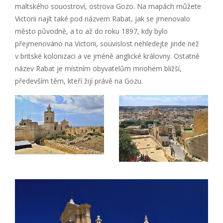
maltského souostroví, ostrova Gozo. Na mapách můžete
Victorii najít také pod názvem Rabat, jak se jmenovalo
město původně, a to až do roku 1897, kdy bylo
přejmenováno na Victorii, souvislost nehledejte jinde než
v britské kolonizaci a ve jméně anglické královny. Ostatně
název Rabat je místním obyvatelům mnohem bližší,
především těm, kteří žijí právě na Gozu.