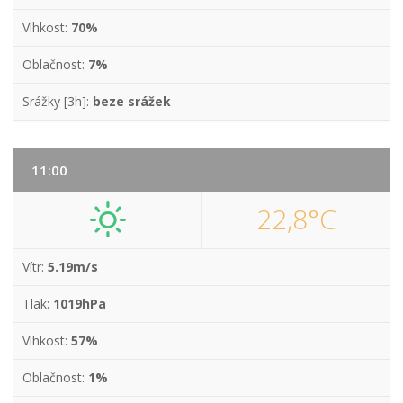
Vlhkost:
70%
Oblačnost:
7%
Srážky [3h]:
beze srážek
11:00
22,8°C
Vítr:
5.19m/s
Tlak:
1019hPa
Vlhkost:
57%
Oblačnost:
1%