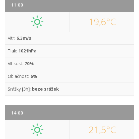
11:00
19,6°C
Vítr:
6.3m/s
Tlak:
1021hPa
Vlhkost:
70%
Oblačnost:
6%
Srážky [3h]:
beze srážek
14:00
21,5°C