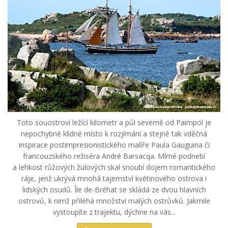
Toto souostroví ležící kilometr a půl severně od Paimpol je
nepochybně klidné místo k rozjímání a stejně tak vděčná
inspirace postimpresionistického malíře Paula Gauguina či
francouzského režiséra André Barsacqa. Mírné podnebí
a lehkost růžových žulových skal snoubí dojem romantického
ráje, jenž ukrývá mnohá tajemství květinového ostrova i
lidských osudů. Île de-Bréhat se skládá ze dvou hlavních
ostrovů, k nimž přiléhá množství malých ostrůvků. Jakmile
vystoupíte z trajektu, dýchne na vás...