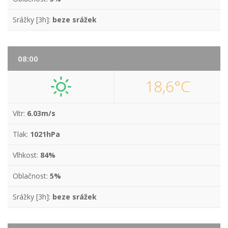
Srážky [3h]:
beze srážek
08:00
18,6°C
Vítr:
6.03m/s
Tlak:
1021hPa
Vlhkost:
84%
Oblačnost:
5%
Srážky [3h]:
beze srážek