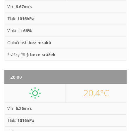
Vítr:
6.67m/s
Tlak:
1016hPa
Vlhkost:
66%
Oblačnost:
bez mraků
Srážky [3h]:
beze srážek
20:00
20,4°C
Vítr:
6.26m/s
Tlak:
1016hPa