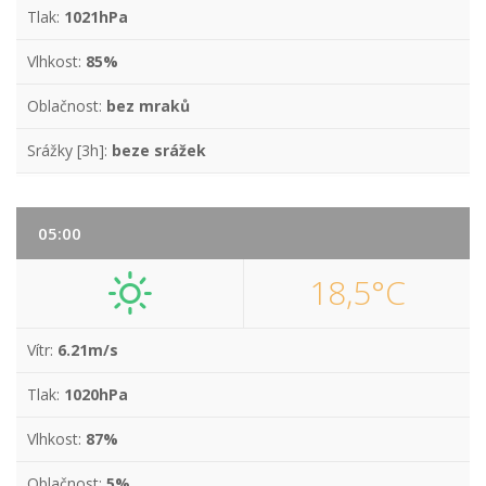
Tlak:
1021hPa
Vlhkost:
85%
Oblačnost:
bez mraků
Srážky [3h]:
beze srážek
05:00
18,5°C
Vítr:
6.21m/s
Tlak:
1020hPa
Vlhkost:
87%
Oblačnost:
5%