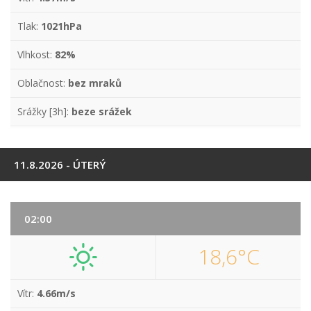
Tlak:
1021hPa
Vlhkost:
82%
Oblačnost:
bez mraků
Srážky [3h]:
beze srážek
11.8.2026 - ÚTERÝ
02:00
18,6°C
Vítr:
4.66m/s