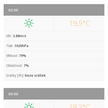
02:00
19,5°C
Vítr:
2.88m/s
Tlak:
1020hPa
Vlhkost:
79%
Oblačnost:
7%
Srážky [3h]:
beze srážek
05:00
19,3°C