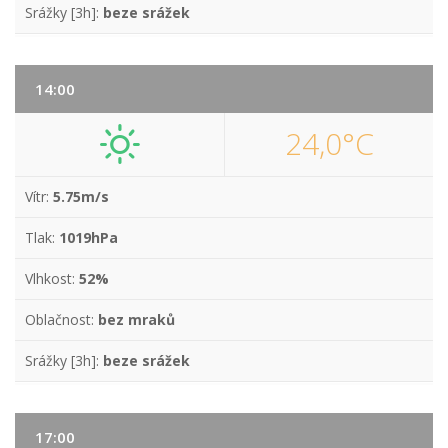
Srážky [3h]:
beze srážek
14:00
24,0°C
Vítr:
5.75m/s
Tlak:
1019hPa
Vlhkost:
52%
Oblačnost:
bez mraků
Srážky [3h]:
beze srážek
17:00