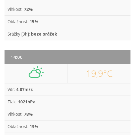
Vlhkost:
72%
Oblačnost:
15%
Srážky [3h]:
beze srážek
14:00
19,9°C
Vítr:
4.87m/s
Tlak:
1021hPa
Vlhkost:
78%
Oblačnost:
19%