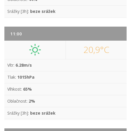
Srážky [3h]:
beze srážek
11:00
20,9°C
Vítr:
6.28m/s
Tlak:
1015hPa
Vlhkost:
65%
Oblačnost:
2%
Srážky [3h]:
beze srážek