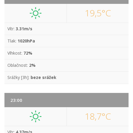
19,5°C
Vítr:
3.31m/s
Tlak:
1020hPa
Vlhkost:
72%
Oblačnost:
2%
Srážky [3h]:
beze srážek
23:00
18,7°C
Vítr:
4.37m/s