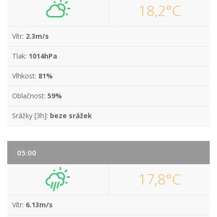
18,2°C
Vítr:
2.3m/s
Tlak:
1014hPa
Vlhkost:
81%
Oblačnost:
59%
Srážky [3h]:
beze srážek
05:00
17,8°C
Vítr:
6.13m/s