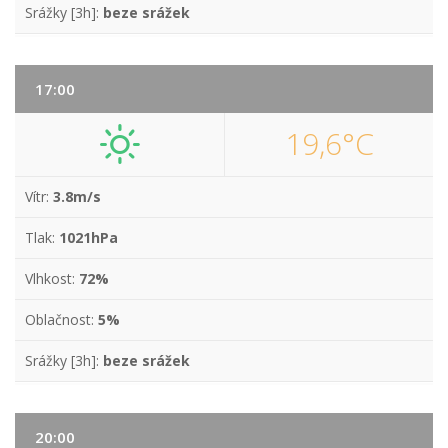
Srážky [3h]:
beze srážek
17:00
19,6°C
Vítr:
3.8m/s
Tlak:
1021hPa
Vlhkost:
72%
Oblačnost:
5%
Srážky [3h]:
beze srážek
20:00