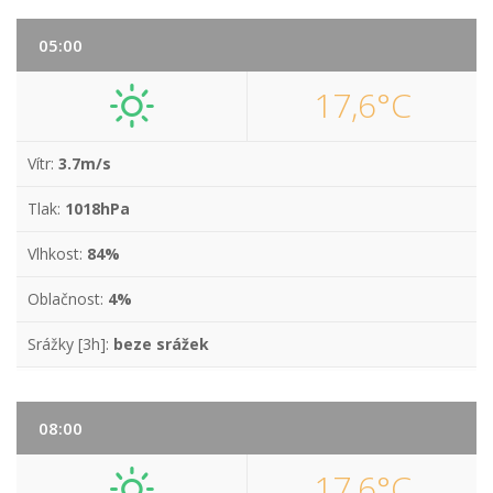
05:00
17,6°C
Vítr:
3.7m/s
Tlak:
1018hPa
Vlhkost:
84%
Oblačnost:
4%
Srážky [3h]:
beze srážek
08:00
17,6°C