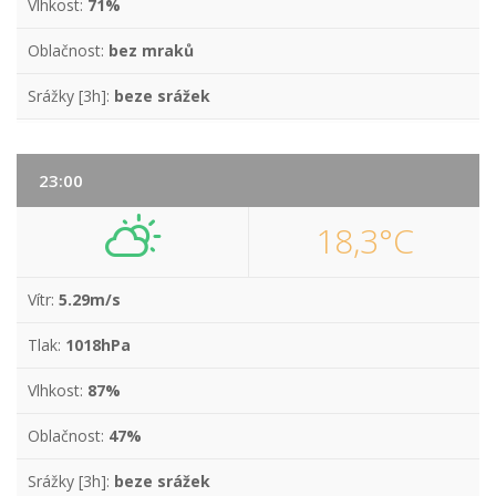
Vlhkost:
71%
Oblačnost:
bez mraků
Srážky [3h]:
beze srážek
23:00
18,3°C
Vítr:
5.29m/s
Tlak:
1018hPa
Vlhkost:
87%
Oblačnost:
47%
Srážky [3h]:
beze srážek