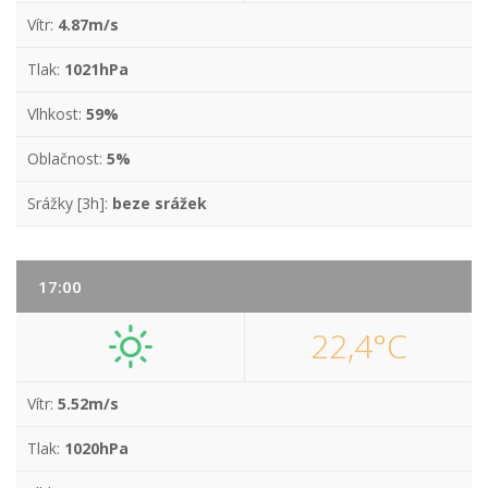
Vítr:
4.87m/s
Tlak:
1021hPa
Vlhkost:
59%
Oblačnost:
5%
Srážky [3h]:
beze srážek
17:00
22,4°C
Vítr:
5.52m/s
Tlak:
1020hPa