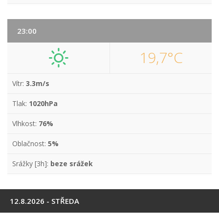
23:00
19,7°C
Vítr:
3.3m/s
Tlak:
1020hPa
Vlhkost:
76%
Oblačnost:
5%
Srážky [3h]:
beze srážek
12.8.2026 - STŘEDA