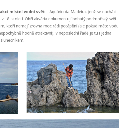
akcí místní vodní svět
– Aquário da Madeira, jenž se nachází
 z 18. století. Obří akvária dokumentují bohatý podmořský svět
šem, kteří nemají zrovna moc rádi potápění (ale pokud máte vodu
 nepochybně hodně atraktivní). V neposlední řadě je tu i jedna
 slunečníkem.