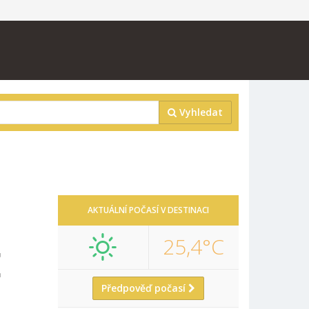
Vyhledat
AKTUÁLNÍ POČASÍ V DESTINACI
25,4°C
E
Předpověď počasí