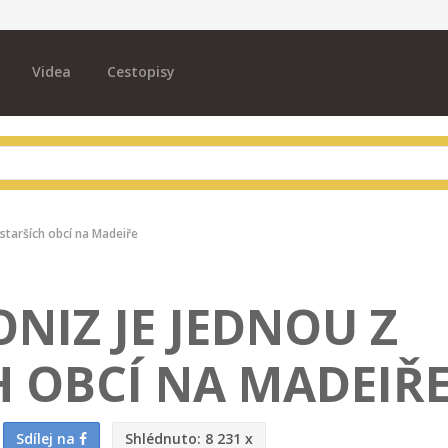
Videa
Cestopisy
starších obcí na Madeiře
NIZ JE JEDNOU Z
H OBCÍ NA MADEIŘ
Sdílej na
Shlédnuto:
8 231 x