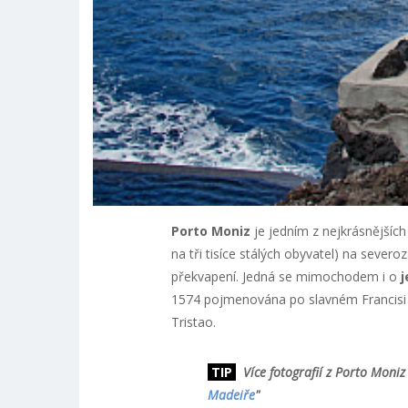
Porto Moniz
je jedním z nejkrásnějších
na tři tisíce stálých obyvatel) na sever
překvapení. Jedná se mimochodem i o
j
1574 pojmenována po slavném Francisi M
Tristao.
TIP
Více fotografií z Porto Moniz
Madeiře
"