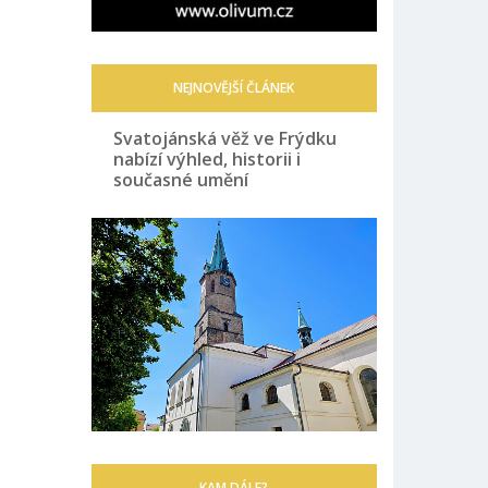
NEJNOVĚJŠÍ ČLÁNEK
Svatojánská věž ve Frýdku
nabízí výhled, historii i
současné umění
KAM DÁLE?