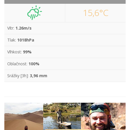
15,6°C
Vítr:
1.26m/s
Tlak:
1018hPa
Vlhkost:
99%
Oblačnost:
100%
Srážky [3h]:
3,96 mm