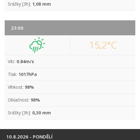
Srážky [3h]:
1,08 mm
23:00
15,2°C
Vítr:
0.84m/s
Tlak:
1017hPa
Vlhkost:
98%
Oblačnost:
98%
Srážky [3h]:
0,30 mm
10.8.2026 - PONDĚLÍ