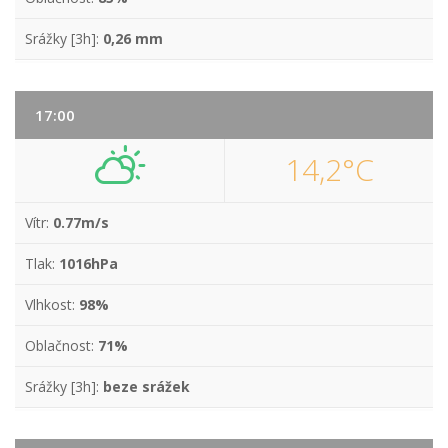
Srážky [3h]:
0,26 mm
17:00
14,2°C
Vítr:
0.77m/s
Tlak:
1016hPa
Vlhkost:
98%
Oblačnost:
71%
Srážky [3h]:
beze srážek