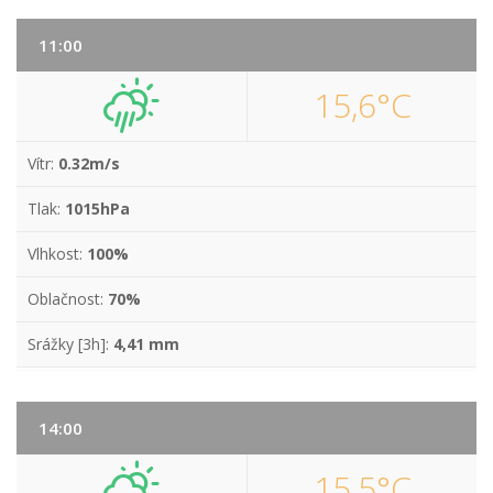
11:00
15,6°C
Vítr:
0.32m/s
Tlak:
1015hPa
Vlhkost:
100%
Oblačnost:
70%
Srážky [3h]:
4,41 mm
14:00
15,5°C