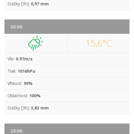
Srážky [3h]:
0,97 mm
20:00
15,6°C
Vítr:
0.97m/s
Tlak:
1016hPa
Vlhkost:
99%
Oblačnost:
100%
Srážky [3h]:
3,83 mm
23:00