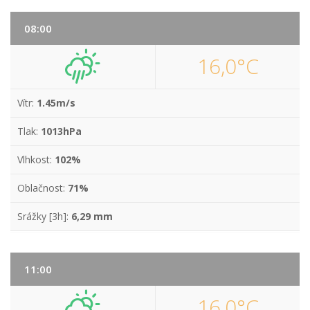
08:00
16,0°C
Vítr:
1.45m/s
Tlak:
1013hPa
Vlhkost:
102%
Oblačnost:
71%
Srážky [3h]:
6,29 mm
11:00
16,0°C