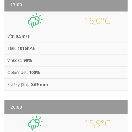
17:00
16,0°C
Vítr:
0.5m/s
Tlak:
1016hPa
Vlhkost:
99%
Oblačnost:
100%
Srážky [3h]:
0,69 mm
20:00
15,9°C