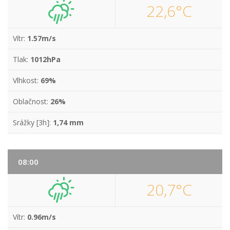
22,6°C
Vítr:
1.57m/s
Tlak:
1012hPa
Vlhkost:
69%
Oblačnost:
26%
Srážky [3h]:
1,74 mm
08:00
20,7°C
Vítr:
0.96m/s