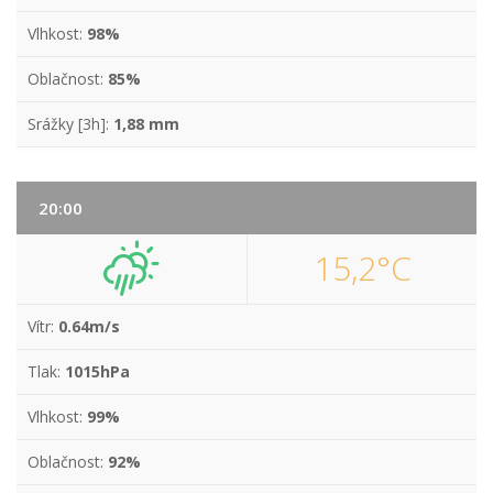
Vlhkost:
98%
Oblačnost:
85%
Srážky [3h]:
1,88 mm
20:00
15,2°C
Vítr:
0.64m/s
Tlak:
1015hPa
Vlhkost:
99%
Oblačnost:
92%