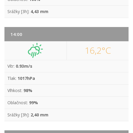
Srážky [3h]:
4,43 mm
14:00
16,2°C
Vítr:
0.93m/s
Tlak:
1017hPa
Vlhkost:
98%
Oblačnost:
99%
Srážky [3h]:
2,40 mm