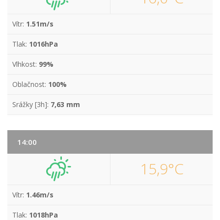
Vítr:
1.51m/s
Tlak:
1016hPa
Vlhkost:
99%
Oblačnost:
100%
Srážky [3h]:
7,63 mm
14:00
15,9°C
Vítr:
1.46m/s
Tlak:
1018hPa