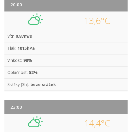
20:00
13,6°C
Vítr:
0.87m/s
Tlak:
1015hPa
Vlhkost:
98%
Oblačnost:
52%
Srážky [3h]:
beze srážek
23:00
14,4°C