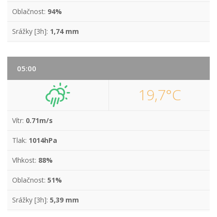
Oblačnost:
94%
Srážky [3h]:
1,74 mm
05:00
19,7°C
Vítr:
0.71m/s
Tlak:
1014hPa
Vlhkost:
88%
Oblačnost:
51%
Srážky [3h]:
5,39 mm