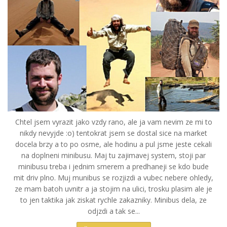
Chtel jsem vyrazit jako vzdy rano, ale ja vam nevim ze mi to
nikdy nevyjde :o) tentokrat jsem se dostal sice na market
docela brzy a to po osme, ale hodinu a pul jsme jeste cekali
na doplneni minibusu. Maj tu zajimavej system, stoji par
minibusu treba i jednim smerem a predhaneji se kdo bude
mit driv plno. Muj munibus se rozjizdi a vubec nebere ohledy,
ze mam batoh uvnitr a ja stojim na ulici, trosku plasim ale je
to jen taktika jak ziskat rychle zakazniky. Minibus dela, ze
odjzdi a tak se...