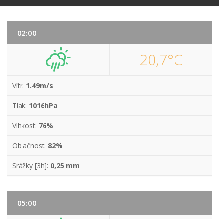
02:00
20,7°C
Vítr:
1.49m/s
Tlak:
1016hPa
Vlhkost:
76%
Oblačnost:
82%
Srážky [3h]:
0,25 mm
05:00