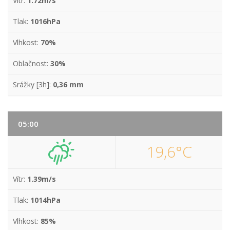
Vítr:
1.72m/s
Tlak:
1016hPa
Vlhkost:
70%
Oblačnost:
30%
Srážky [3h]:
0,36 mm
05:00
19,6°C
Vítr:
1.39m/s
Tlak:
1014hPa
Vlhkost:
85%