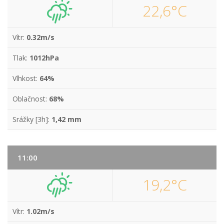
22,6°C
Vítr:
0.32m/s
Tlak:
1012hPa
Vlhkost:
64%
Oblačnost:
68%
Srážky [3h]:
1,42 mm
11:00
19,2°C
Vítr:
1.02m/s