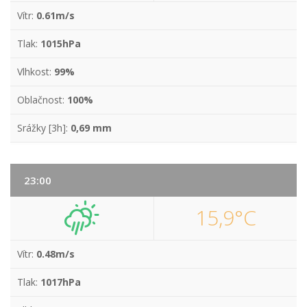
Vítr:
0.61m/s
Tlak:
1015hPa
Vlhkost:
99%
Oblačnost:
100%
Srážky [3h]:
0,69 mm
23:00
15,9°C
Vítr:
0.48m/s
Tlak:
1017hPa