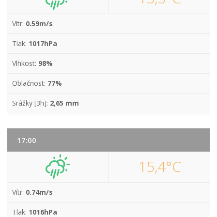
Vítr:
0.59m/s
Tlak:
1017hPa
Vlhkost:
98%
Oblačnost:
77%
Srážky [3h]:
2,65 mm
17:00
15,4°C
Vítr:
0.74m/s
Tlak:
1016hPa