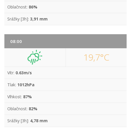
Oblačnost:
86%
Srážky [3h]:
3,91 mm
08:00
19,7°C
Vítr:
0.63m/s
Tlak:
1012hPa
Vlhkost:
87%
Oblačnost:
82%
Srážky [3h]:
4,78 mm