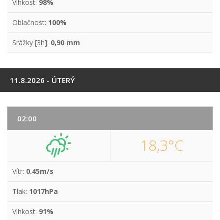
Vlhkost:
98%
Oblačnost:
100%
Srážky [3h]:
0,90 mm
11.8.2026 - ÚTERÝ
02:00
18,3°C
Vítr:
0.45m/s
Tlak:
1017hPa
Vlhkost:
91%